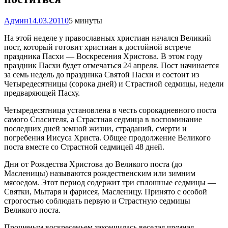
Админ
14.03.2011
0
5 минуты
На этой неделе у православных христиан начался Великий
пост, который готовит христиан к достойной встрече
праздника Пасхи — Воскресения Христова. В этом году
праздник Пасхи будет отмечаться 24 апреля. Пост начинается
за семь недель до праздника Святой Пасхи и состоит из
Четыредесятницы (сорока дней) и Страстной седмицы, недели
предваряющей Пасху.
Четыредесятница установлена в честь сорокадневного поста
самого Спасителя, а Страстная седмица в воспоминание
последних дней земной жизни, страданий, смерти и
погребения Иисуса Христа. Общее продолжение Великого
поста вместе со Страстной седмицей 48 дней.
Дни от Рождества Христова до Великого поста (до
Масленицы) называются рождественским или зимним
мясоедом. Этот период содержит три сплошные седмицы —
Святки, Мытаря и фарисея, Масленицу. Принято с особой
строгостью соблюдать первую и Страстную седмицы
Великого поста.
Прощеным воскресеньем закончилась веселая шумная