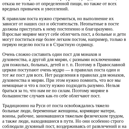
отказа не только от определенной пищи, но также от всех
вредных привычек и увеселений.
К правилам поста нужно стремиться, но выполнение их
зависит от наших сил и обстоятельств. Неопытные в посте
должны приступать к нему постепенно и благоразумно.
Взрослые миряне могут себе облегчить пост, а больные и дети
могут поститься еще более легким постом, например, только в
первую неделю поста и в Страстную седмицу.
Очень сложно составить один пост для монахов и
духовенства, а другой для мирян, с разными исключениями
для пожилых, больных, детей и т. п. Поэтому в Православной
церкви поступают очень мудро — в правилах поста один и
тот же пост для всех. Нет разделения в правилах для монахов,
духовенства и мирян. При этом нужно помнить, что все мы
немощные и что к посту нужно подходить разумно. Нельзя
браться за то, что нам не по силам. Поэтому миряне в
большинстве случаев как-то себе облегчают пост.
Традиционно на Руси от поста освобождались тяжело
больные люди, беременные женщины, кормящие матери,
воины, рабочие, занимавшиеся тяжелым физическим трудом,
а также люди, находившиеся в пути. Но они особенно строго
соблюдали духовный пост, воздерживаясь от развлечений и на