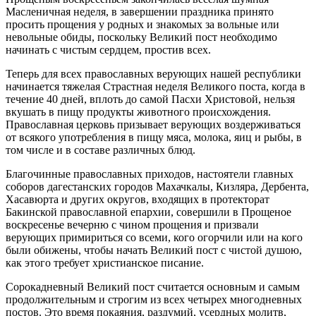
Масленичная неделя, в завершении праздника принято
просить прощения у родных и знакомых за вольные или
невольные обиды, поскольку Великий пост необходимо
начинать с чистым сердцем, простив всех.
Теперь для всех православных верующих нашей республики
начинается тяжелая Страстная неделя Великого поста, когда в
течение 40 дней, вплоть до самой Пасхи Христовой, нельзя
вкушать в пищу продукты животного происхождения.
Православная церковь призывает верующих воздерживаться
от всякого употребления в пищу мяса, молока, яиц и рыбы, в
том числе и в составе различных блюд.
Благочинные православных приходов, настоятели главных
соборов дагестанских городов Махачкалы, Кизляра, Дербента,
Хасавюрта и других округов, входящих в протекторат
Бакинской православной епархии, совершили в Прощеное
воскресенье вечерню с чином прощения и призвали
верующих примириться со всеми, кого огорчили или на кого
были обижены, чтобы начать Великий пост с чистой душою,
как этого требует христианское писание.
Сорокадневный Великий пост считается основным и самым
продолжительным и строгим из всех четырех многодневных
постов. Это время покаяния, раздумий, усердных молитв,