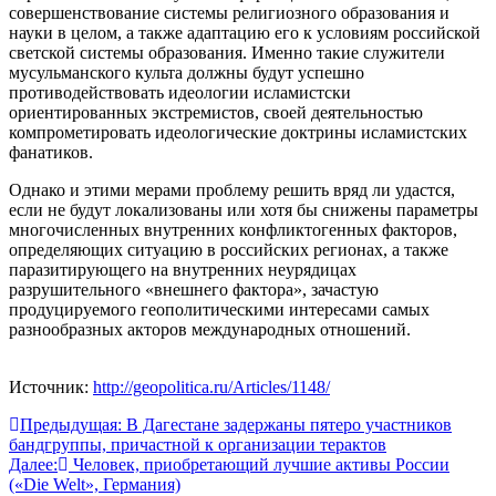
совершенствование системы религиозного образования и
науки в целом, а также адаптацию его к условиям российской
светской системы образования. Именно такие служители
мусульманского культа должны будут успешно
противодействовать идеологии исламистски
ориентированных экстремистов, своей деятельностью
компрометировать идеологические доктрины исламистских
фанатиков.
Однако и этими мерами проблему решить вряд ли удастся,
если не будут локализованы или хотя бы снижены параметры
многочисленных внутренних конфликтогенных факторов,
определяющих ситуацию в российских регионах, а также
паразитирующего на внутренних неурядицах
разрушительного «внешнего фактора», зачастую
продуцируемого геополитическими интересами самых
разнообразных акторов международных отношений.
Источник:
http://geopolitica.ru/Articles/1148/
Навигация
Предыдущая:
В Дагестане задержаны пятеро участников
бандгруппы, причастной к организации терактов
по
Далее:
Человек, приобретающий лучшие активы России
записям
(«Die Welt», Германия)