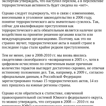
экспертам утверждать, что наступил перелом, а в перспективе
террористическая активность будет сведена на «нет».
Однако следует подчеркнуть, что в связи с изменениями,
внесенными в уголовное законодательство в 2006 году,
понятие террористического акта значительно сузилось. Так,
сейчас для квалификации преступления как
террористического акта обязательным является наличие цели
воздействия на принятие решения органами власти или
международными организациями. Поэтому, как это ни
странно звучит, террористические акты в нашей стране в
последние годы стали крайне редким преступлением.
Тем не менее, уже в 2008-2010 гг. мы вновь явились
свидетелями своеобразного «возвращения в 2005 г.», хотя в
цифровом исчислении по отмеченным выше причинам
количество терактов выглядит достаточно скромно, не отвечая
истинному положению дел. Так, например, в 2009 г., согласно
официальным данным, в Российской Федерации
зарегистрировано только 15 террористических актов, 14 из
них пришлось на южные регионы страны.
Однако если обратиться к статистике, озвученной
правоохранительной системой Южного федерального округа,
то можно утверждать, что ситуация в 2008 — 2010 гг. на
территории ЮФО характеризовалась резким усилением