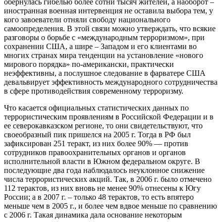
обернулась гибелью более сотни тысяч жителей, а наоборот –
иностранная военная интервенция не оставила выбора тем, у
кого завоеватели отняли свободу национального
самоопределения. В этой связи можно утверждать, что всякие
разговоры о борьбе с «международным терроризмом», при
сохранении США, а шире – Западом и его клиентами во
многих странах мира тенденции на установление «нового
мирового порядка» по-американски, практически
неэффективны, а послушное следование в фарватере США
девальвирует эффективность международного сотрудничества
в сфере противодействия современному терроризму.
Что касается официальных статистических данных по
террористическим проявлениям в Российской Федерации и в
ее северокавказском регионе, то они свидетельствуют, что
своеобразный пик пришелся на 2005 г. Тогда в РФ был
зафиксирован 251 теракт, из них более 90% — против
сотрудников правоохранительных органов и органов
исполнительной власти в Южном федеральном округе. В
последующие два года наблюдалось неуклонное снижение
числа террористических акций. Так, в 2006 г. было отмечено
112 терактов, из них вновь не менее 90% отнесены к Югу
России; а в 2007 г. – только 48 терактов, то есть впятеро
меньше чем в 2005 г., и более чем вдвое меньше по сравнению
с 2006 г. Такая динамика дала основание некоторым