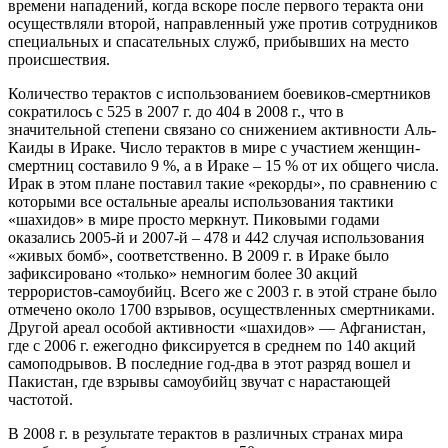
времени нападений, когда вскоре после первого теракта они
осуществляли второй, направленный уже против сотрудников
специальных и спасательных служб, прибывших на место
происшествия.
Количество терактов с использованием боевиков-смертников
сократилось с 525 в 2007 г. до 404 в 2008 г., что в
значительной степени связано со снижением активности Аль-
Каиды в Ираке. Число терактов в мире с участием женщин-
смертниц составило 9 %, а в Ираке – 15 % от их общего числа.
Ирак в этом плане поставил такие «рекорды», по сравнению с
которыми все остальные ареалы использования тактики
«шахидов» в мире просто меркнут. Пиковыми годами
оказались 2005-й и 2007-й – 478 и 442 случая использования
«живых бомб», соответственно. В 2009 г. в Ираке было
зафиксировано «только» немногим более 30 акций
террористов-самоубийц. Всего же с 2003 г. в этой стране было
отмечено около 1700 взрывов, осуществленных смертниками.
Другой ареал особой активности «шахидов» — Афганистан,
где с 2006 г. ежегодно фиксируется в среднем по 140 акций
самоподрывов. В последние год-два в этот разряд вошел и
Пакистан, где взрывы самоубийц звучат с нарастающей
частотой.
В 2008 г. в результате терактов в различных странах мира