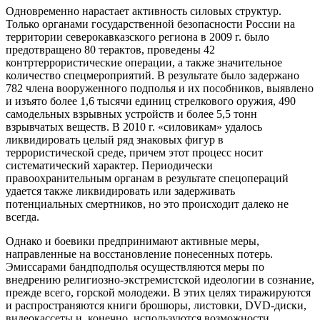
Одновременно нарастает активность силовых структур.
Только органами государственной безопасности России на
территории северокавказского региона в 2009 г. было
предотвращено 80 терактов, проведены 42
контртеррористические операции, а также значительное
количество спецмероприятий. В результате было задержано
782 члена вооруженного подполья и их пособников, выявлено
и изъято более 1,6 тысячи единиц стрелкового оружия, 490
самодельных взрывных устройств и более 5,5 тонн
взрывчатых веществ. В 2010 г. «силовикам» удалось
ликвидировать целый ряд знаковых фигур в
террористической среде, причем этот процесс носит
систематический характер. Периодически
правоохранительным органам в результате спецопераций
удается также ликвидировать или задерживать
потенциальных смертников, но это происходит далеко не
всегда.
Однако и боевики предпринимают активные меры,
направленные на восстановление понесенных потерь.
Эмиссарами бандподполья осуществляются меры по
внедрению религиозно-экстремистской идеологии в сознание,
прежде всего, горской молодежи. В этих целях тиражируются
и распространяются книги брошюры, листовки, DVD-диски,
видеокассеты и, конечно, используются возможности