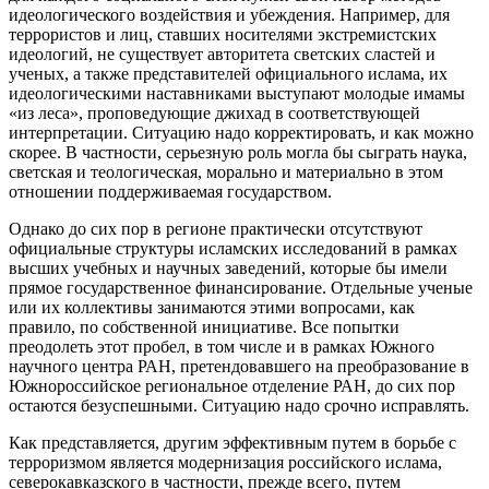
идеологического воздействия и убеждения. Например, для
террористов и лиц, ставших носителями экстремистских
идеологий, не существует авторитета светских сластей и
ученых, а также представителей официального ислама, их
идеологическими наставниками выступают молодые имамы
«из леса», проповедующие джихад в соответствующей
интерпретации. Ситуацию надо корректировать, и как можно
скорее. В частности, серьезную роль могла бы сыграть наука,
светская и теологическая, морально и материально в этом
отношении поддерживаемая государством.
Однако до сих пор в регионе практически отсутствуют
официальные структуры исламских исследований в рамках
высших учебных и научных заведений, которые бы имели
прямое государственное финансирование. Отдельные ученые
или их коллективы занимаются этими вопросами, как
правило, по собственной инициативе. Все попытки
преодолеть этот пробел, в том числе и в рамках Южного
научного центра РАН, претендовавшего на преобразование в
Южнороссийское региональное отделение РАН, до сих пор
остаются безуспешными. Ситуацию надо срочно исправлять.
Как представляется, другим эффективным путем в борьбе с
терроризмом является модернизация российского ислама,
северокавказского в частности, прежде всего, путем