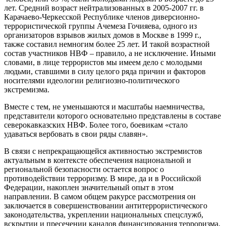
лет. Средний возраст нейтрализованных в 2005-2007 гг. в
Карачаево-Черкесской Республике членов диверсионно-
террористической группы Ачемеза Гочияева, одного из
организаторов взрывов жилых домов в Москве в 1999 г.,
также составил немногим более 25 лет. И такой возрастной
состав участников НВФ – правило, а не исключение. Иными
словами, в лице террористов мы имеем дело с молодыми
людьми, ставшими в силу целого ряда причин и факторов
носителями идеологии религиозно-политического
экстремизма.
Вместе с тем, не уменьшаются и масштабы наемничества,
представители которого основательно представлены в составе
северокавказских НВФ. Более того, боевикам «стало
удаваться вербовать в свои ряды славян».
В связи с непрекращающейся активностью экстремистов
актуальным в контексте обеспечения национальной и
региональной безопасности остается вопрос о
противодействии терроризму. В мире, да и в Российской
Федерации, накоплен значительный опыт в этом
направлении. В самом общем ракурсе рассмотрения он
заключается в совершенствовании антитеррористического
законодательства, укреплении национальных спецслужб,
вскрытии и пресечении каналов финансирования терроризма,