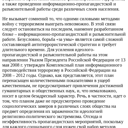
а также проведении информационно-пропагандистской и
разъяснительной работы среди различных слоев населения.
Не вызывает сомнений то, что одними силовыми методами
войну с терроризмом выиграть невозможно. В этой связи
следует остановиться на последнем, наименее разработанном
блоке – информационно-пропагандистской и разъяснительной
работе. Безусловно, борьба «за умы» является самой сложной
составляющей антитеррористической стратегии и требует
длительного времени. Для усиления идеолого-
пропагандистской и разъяснительной работы на этом
направлении Указом Президента Российской Федерации от 13
мая 2008 г. утвержден Комплексный план информационного
противодействия терроризму в Российской Федерации на
2008 – 2012 годы. Однако, как представляется, этот план
перенасыщен количественными показателями в ущерб
качественным, не предусматривает привлечения достижений
гуманитарных и общественных наук, и, что немаловажно,
носит в целом безадресный характер. Речь, в частности, идет о
том, что планом даже не предусмотрено проведение
социологических замеров в различных слоях общества на
предмет определения их зараженности идеологией
религиозно-политического экстремизма. Отсюда и
неэффективность пропагандистских мероприятий, поскольку
для каждого социального слоя нужен свой набор методов