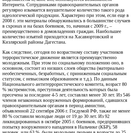
Интернета. Сотрудниками правоохранительных органов
регулярно изымается внушительное количество такого рода
идеологической продукции. Характерно при этом, если еще в
2008 г. эти материалы обнаруживались в большинстве случаев
в схронах и на базах боевиков, то, начиная с 2009 г., –
преимущественно в домовладениях граждан. Наибольшее
количество изъятий приходится на Хасавюртовский и
Кизлярский районы Дагестана.
Как следствие, сегодня по возрастному составу участников
террористическое движение является преимущественно
молодежным. При этом по социальному положению оно, в
основном, состоит из низших слоев общества (материально
необеспеченных, безработных, с приниженным социальным
статусом, с невысоким образованием и т.д.). По данным
Национального антитеррористического комитета, возраст 80
% экстремистов, преступная деятельность которых была
пресечена за последние 4-5 лет, составлял менее 30 лет. Из 546
членов незаконных вооруженных формирований, сдавшихся
правоохранительным органам в период амнистии,
объявленной 22 сентября 2006 г. Госдумой РФ, также не менее
80 % составили молодые люди от 19 до 30 лет. Из 92
ликвидированных в октябре 2005 г. боевиков, предпринявших
попытку вооруженного нападения в Нальчике (КБР), 58
человек, или 63 %, были молодыми людьми в возрасте до 25