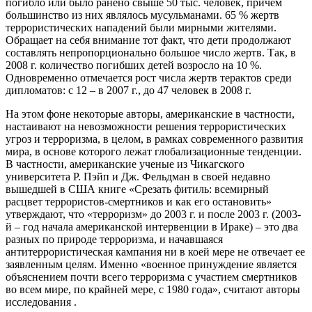
погибло или было ранено свыше 50 тыс. человек, причем
большинство из них являлось мусульманами. 65 % жертв
террористических нападений были мирными жителями.
Обращает на себя внимание тот факт, что дети продолжают
составлять непропорционально большое число жертв. Так, в
2008 г. количество погибших детей возросло на 10 %.
Одновременно отмечается рост числа жертв терактов среди
дипломатов: с 12 – в 2007 г., до 47 человек в 2008 г.
На этом фоне некоторые авторы, американские в частности,
настаивают на невозможности решения террористических
угроз и терроризма, в целом, в рамках современного развития
мира, в основе которого лежат глобализационные тенденции.
В частности, американские ученые из Чикагского
университета Р. Пэйп и Дж. Фельдман в своей недавно
вышедшей в США книге «Срезать фитиль: всемирный
расцвет террористов-смертников и как его остановить»
утверждают, что «терроризм» до 2003 г. и после 2003 г. (2003-
й – год начала американской интервенции в Ираке) – это два
разных по природе терроризма, и начавшаяся
антитеррористическая кампания ни в коей мере не отвечает ее
заявленным целям. Именно «военное принуждение является
объяснением почти всего терроризма с участием смертников
во всем мире, по крайней мере, с 1980 года», считают авторы
исследования .