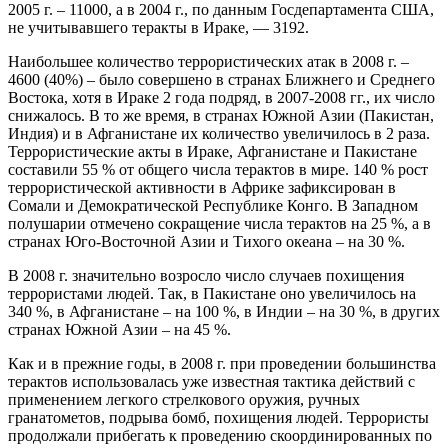
2005 г. – 11000, а в 2004 г., по данным Госдепартамента США,
не учитывавшего теракты в Ираке, — 3192.
Наибольшее количество террористических атак в 2008 г. –
4600 (40%) – было совершено в странах Ближнего и Среднего
Востока, хотя в Ираке 2 года подряд, в 2007-2008 гг., их число
снижалось. В то же время, в странах Южной Азии (Пакистан,
Индия) и в Афганистане их количество увеличилось в 2 раза.
Террористические акты в Ираке, Афганистане и Пакистане
составили 55 % от общего числа терактов в мире. 140 % рост
террористической активности в Африке зафиксирован в
Сомали и Демократической Республике Конго. В Западном
полушарии отмечено сокращение числа терактов на 25 %, а в
странах Юго-Восточной Азии и Тихого океана – на 30 %.
В 2008 г. значительно возросло число случаев похищения
террористами людей. Так, в Пакистане оно увеличилось на
340 %, в Афганистане – на 100 %, в Индии – на 30 %, в других
странах Южной Азии – на 45 %.
Как и в прежние годы, в 2008 г. при проведении большинства
терактов использовалась уже известная тактика действий с
применением легкого стрелкового оружия, ручных
гранатометов, подрыва бомб, похищения людей. Террористы
продолжали прибегать к проведению скоординированных по