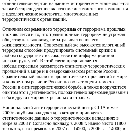
отличительной чертой на данном историческом этапе является
также беспрецедентное включение исламистского компонента
в идеологические конструкты многочисленных
террористических организаций.
Отличием современного терроризма от терроризма прошлых
эпох является и то, что традиционный терроризм не угрожал
обществу как таковому, не затрагивал основ его
жизнедеятельности. Современный же высокотехнологичный
терроризм способен продуцировать системный кризис в
любом государстве с высокоразвитой информационной
инфраструктурой. В этой связи представляется
небезынтересным рассмотреть статистику террористических
проявлений в мире и в северокавказском регионе России.
Сравнительный анализ террористических проявлений в мире
и конкретном регионе России позволяет оценить место
России в антитеррористической борьбе, а также вооружиться
опытом этой деятельности, положительно зарекомендовавшей
себя в других мировых регионах и странах.
Национальный антитеррористический центр США в мае
2009г. опубликовал доклад, в котором приводятся
статистические данные о террористических нападениях в
мире за 2008 г. Согласно докладу, в 2008 г. имело место 11800
терактов, в то время как в 2007 г. – 14500, в 2006 г. – 14000, в