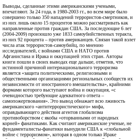
Выводы, сделанные этими американскими учеными,
впечатляют. За 24 года, в 1980-2003 гг., во всем мире было
совершено только 350 нападений террористов-смертников, и
из них лишь около 15 процентов можно рассматривать как
направленные против граждан США. За последующие 6 лет
(2004-2009) произошло уже 1833 самоубийственных теракта,
из них 92 процента – против американцев. Связан такой взлет
числа атак террористов-самоубийц, по мнению
исследователей, с войнами США и НАТО против
Афганистана и Ирака и оккупацией этих стран. Авторы
книги пошли в своих выводах еще дальше, отметив, что
истинной причиной интернационального терроризма
является «защита политическими, религиозными и
общественными организациями региональных сообществ их
независимости от иностранного вмешательства», крайними
формами которого выступают война и оккупация, «с
очевидностью требующие адекватного ответа –
самопожертвования». Это вывод обнажает всю лживость
американского «антитеррористического» мифа,
оправдывающего действия агентов глобализма
противоборством с якобы «оторванными от народных
корней» фанатиками. Как считают американские ученые, не
фундаменталисты-фанатики вынудили США к «глобальной
войне с терроризмом», которая в одном только Ираке