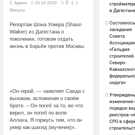
0
Админ
20.10.2010
1
стройматер
Минуты
в Дагестан
Состоялось
Репортаж Шона Уокера (Shaun
заседание
Walker) из Дагестана о
Совета
поколении, готовом отдать
Ассоциаци
жизнь в борьбе против Москвы.
«Гильдия
строителей
Северо-
Кавказског
федерально
округа»
«Он герой, — заявляет Саида с
Утвержден
вызовом, вспоминая о своём
изменения 
брате. – Он погиб за то, во что
порядок ве
верил, он погиб по воле
реестров ч
Аллаха. Я горжусь тем, что он
СРО в сфер
умер как шахид (мученик)».
строительс