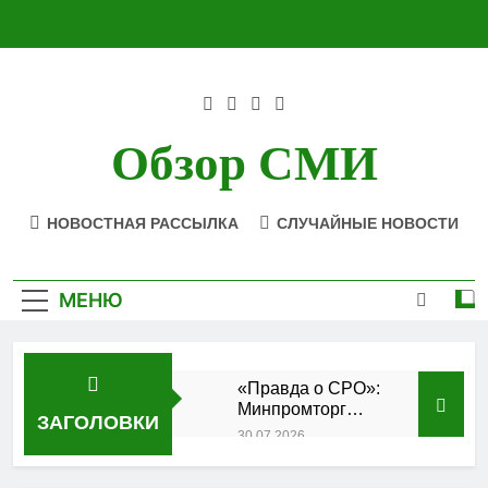
Перейти
к
содержимому
Обзор СМИ
НОВОСТНАЯ РАССЫЛКА
СЛУЧАЙНЫЕ НОВОСТИ
МЕНЮ
«Правда о СРО»:
Минпромторг
ЗАГОЛОВКИ
подтвердил
30.07.2026
аккредитацию
Состоялось
кластера
заседание Совета