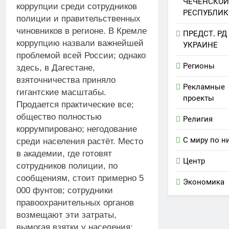
ЧЕЧЕНСКОЙ
коррупции среди сотрудников
РЕСПУБЛИК
полиции и правительственных
чиновников в регионе. В Кремле
ПРЕДСТ. РД
коррупцию назвали важнейшей
УКРАИНЕ
проблемой всей России; однако
Регионы
здесь, в Дагестане,
взяточничества приняло
Рекламные
гигантские масштабы.
проекты
Продается практические все;
общество полностью
Религия
коррумпировано; негодование
С миру по н
среди населения растёт. Место
в академии, где готовят
Центр
сотрудников полиции, по
сообщениям, стоит примерно 5
Экономика
000 фунтов; сотрудники
правоохранительных органов
возмещают эти затраты,
вымогая взятки у населения;