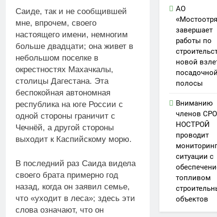
АО
Саиде, так и не сообщившей
«Мостоотр
мне, впрочем, своего
завершает
настоящего имени, немногим
работы по
больше двадцати; она живет в
строительс
небольшом поселке в
новой взле
окрестностях Махачкалы,
посадочно
столицы Дагестана. Эта
полосы
беспокойная автономная
Вниманию
республика на юге России с
членов СРО
одной стороны граничит с
НОСТРОЙ
Чечнёй, а другой стороны
проводит
выходит к Каспийскому морю.
мониторин
ситуации с
В последний раз Саида видела
обеспечен
своего брата примерно год
топливом
назад, когда он заявил семье,
строительн
что «уходит в леса»; здесь эти
объектов
слова означают, что он