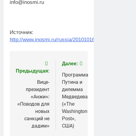
info@inosmi.ru
Источник:
http://www.inosmi.ru/russia/20101016/163645028.html
Навигация
Далее:
Предыдущая:
по
Программа
Вице-
Путина и
записям
президент
дилемма
«Анжи»:
Медведева
«Поводов для
(«The
новых
Washington
санкций не
Post»,
дадим»
США)