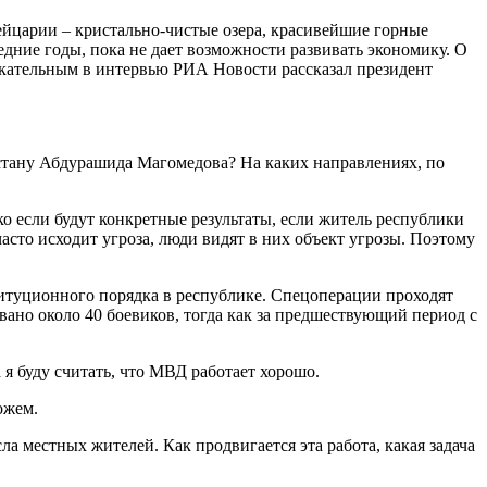
йцарии – кристально-чистые озера, красивейшие горные
едние годы, пока не дает возможности развивать экономику. О
екательным в интервью РИА Новости рассказал президент
стану Абдурашида Магомедова? На каких направлениях, по
о если будут конкретные результаты, если житель республики
часто исходит угроза, люди видят в них объект угрозы. Поэтому
итуционного порядка в республике. Спецоперации проходят
ано около 40 боевиков, тогда как за предшествующий период с
 я буду считать, что МВД работает хорошо.
ожем.
а местных жителей. Как продвигается эта работа, какая задача