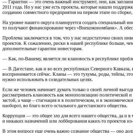
— Гарантии — это очень важный инструмент, они, как заплани
2011 года. Но у нас уже есть проекты, которые нашли поддержк
созданию совместного предприятия на первом этапе по сборке,
На уровне нашего округа планируется создать специальный инс
то получают финансирование через «Внешэкономбанк». А обесп
Проблема заключается в том, что у нас недостаточно своих и
проектов. К сожалению, риски в нашей республике больше, ч
дополнительные гарантии инвесторам.
— Как, по-Вашему, является ли клановость в республике пробле
— В Дагестане, как и во всех республиках Северного Кавказа, 
воспринимается сейчас. Кланы — это тухумы, роды, тейпы, это
нужно использовать в созидательных целях.
Если же человек начинает думать только о своей личной выгоде,
рассматривать клановость как монополизацию политической и э
застой, а чаще – стагнация и в политическом, и в экономическ
наоборот, во благо всего остального дагестанского общества.
Коррупция — это общее зло для всего нашего общества, да и в
и никаких назначений или лоббирования каких-то проектов из-
В этом вопросе еще очень важно сознание общества — оно должн