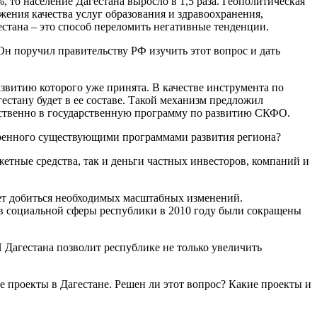
, то население Дагестана выросло в 1,5 раза. Геополитическая
ения качества услуг образования и здравоохранения,
стана – это способ переломить негативные тенденции.
 поручил правительству РФ изучить этот вопрос и дать
развитию которого уже принята. В качестве инструмента по
естану будет в ее составе. Такой механизм предложил
едственно в государственную программу по развитию СКФО.
тренного существующими программами развития региона?
тные средства, так и деньги частных инвесторов, компаний и
яет добиться необходимых масштабных изменений.
в социальной сферы республики в 2010 году были сокращены
Дагестана позволит республике не только увеличить
проекты в Дагестане. Решен ли этот вопрос? Какие проекты и