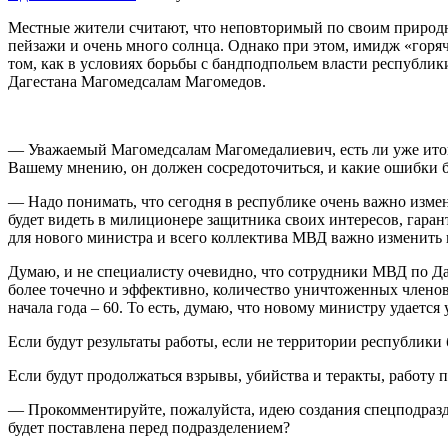
Местные жители считают, что неповторимый по своим природн
пейзажи и очень много солнца. Однако при этом, имидж «горяч
том, как в условиях борьбы с бандподпольем власти республ
Дагестана Магомедсалам Магомедов.
— Уважаемый Магомедсалам Магомедалиевич, есть ли уже итог
Вашему мнению, он должен сосредоточиться, и какие ошибки 
— Надо понимать, что сегодня в республике очень важно изме
будет видеть в милиционере защитника своих интересов, гарант
для нового министра и всего коллектива МВД важно изменить 
Думаю, и не специалисту очевидно, что сотрудники МВД по Д
более точечно и эффективно, количество уничтоженных членов
начала года – 60. То есть, думаю, что новому министру удается
Если будут результаты работы, если не территории республики б
Если будут продолжаться взрывы, убийства и теракты, работу
— Прокомментируйте, пожалуйста, идею создания спецподраздел
будет поставлена перед подразделением?