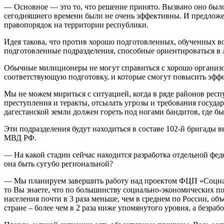
— Основное — это то, что решение принято. Вызвано оно было 
сегодняшнего времени были не очень эффективны. И предложен
правопорядок на территории республики.
Идея такова, что против хорошо подготовленных, обученных 
подготовленные подразделения, способные ориентироваться в 
Обычные милиционеры не могут справиться с хорошо организов
соответствующую подготовку, и которые смогут повысить эффе
Мы не можем мириться с ситуацией, когда в ряде районов рес
преступления и теракты, отсылать угрозы и требования госуда
дагестанской земли должен гореть под ногами бандитов, где бы о
Эти подразделения будут находиться в составе 102-й бригады
МВД РФ.
— На какой стадии сейчас находится разработка отдельной фед
она быть сугубо региональной?
— Мы планируем завершить работу над проектом ФЦП «Социальн
то Вы знаете, что по большинству социально-экономических по
населения почти в 3 раза меньше, чем в среднем по России, об
стране – более чем в 2 раза ниже упомянутого уровня, а безраб