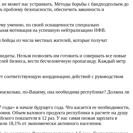
, не может нас устраивать. Методы борьбы с бандподпольем до
ь проблему безопасности, обеспечить законность и
ему умению, по своей оснащенности специально
иальная мотивация на успешную нейтрализацию НФВ.
 бойцы из числа местных жителей, которые получат
ндиты. Нельзя позволять им готовить и совершать все новые
телей бизнеса, вести бесчеловечную пропаганду. Каждый метр
гает соответствующую координацию действий с руководством
 насколько, по-Вашему, она необходима республике? Должна ли
оды» в начале будущего года. Что касается ее необходимости,
ровня. Объем валового продукта республики в расчете на душу
ого показателя в 12 раз. У нас самая низкая зарплата в
, или 18,1% от экономически активного населения.