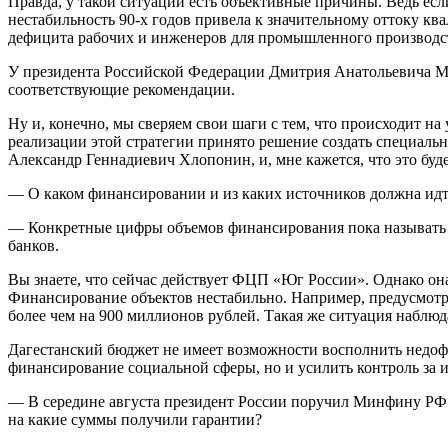
Правда, у такой ситуации есть объективные причины. Ведь если
нестабильность 90-х годов привела к значительному оттоку кв
дефицита рабочих и инженеров для промышленного производст
У президента Российской Федерации Дмитрия Анатольевича Ме
соответствующие рекомендации.
Ну и, конечно, мы сверяем свои шаги с тем, что происходит на
реализации этой стратегии принято решение создать специальн
Александр Геннадиевич Хлопонин, и, мне кажется, что это б
— О каком финансировании и из каких источников должна идт
— Конкретные цифры объемов финансирования пока называть ра
банков.
Вы знаете, что сейчас действует ФЦП «Юг России». Однако он
Финансирование объектов нестабильно. Например, предусмотр
более чем на 900 миллионов рублей. Такая же ситуация наблюда
Дагестанский бюджет не имеет возможности восполнить недофи
финансирование социальной сферы, но и усилить контроль за 
— В середине августа президент России поручил Минфину РФ 
на какие суммы получили гарантии?