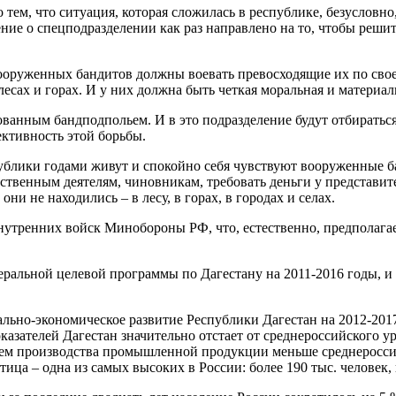
тем, что ситуация, которая сложилась в республике, безусловно
ие о спецподразделении как раз направлено на то, чтобы решит
вооруженных бандитов должны воевать превосходящие их по сво
лесах и горах. И у них должна быть четкая моральная и матер
анным бандподпольем. И в это подразделение будут отбираться
ктивность этой борьбы.
публики годами живут и спокойно себя чувствуют вооруженные ба
рственным деятелям, чиновникам, требовать деньги у представи
ни не находились – в лесу, в горах, в городах и селах.
 внутренних войск Минобороны РФ, что, естественно, предпола
еральной целевой программы по Дагестану на 2011-2016 годы, и
о-экономическое развитие Республики Дагестан на 2012-2017 г
казателей Дагестан значительно отстает от среднероссийского у
ъем производства промышленной продукции меньше среднероссийск
отица – одна из самых высоких в России: более 190 тыс. человек