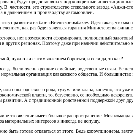
ровано, будут предоставляться под конкретные инвестиционные
у. В, частности, это строительство стекольного завода «Анжи-с
 а в дальнейшем и производству автомобилей.
титут развития на базе «Внешэкономбака». Идея такая, что мы п
ечением, как раз будет являться гарантия Министерства финан
нвесторов, нет возможности сформировать полноценный залоговы
ем в других регионах. Поэтому даже при наличии действительн
мой, нужно ли с этим явлением бороться, и если да, то как?
всегда были очень крепкие семейные, родственные связи. Ее нель
 нормальная организация кавказского общества. И большинство 
 или о выгоде своего рода, тухума или клана, конечно, это уже к
кономической власти, то, безусловно, ее необходимо искоренять
ом развитии. А с традиционной родственной поддержкой друг дру
 мире это явление имеет большое распространение. Моя команда 
за материальных интересов я никогда не допущу.
о быть готово отказаться от этого. Ведь коррупционеры, взяточн