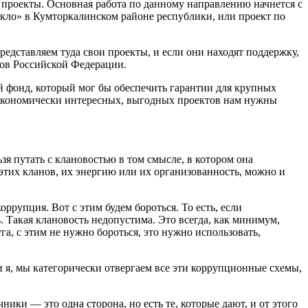
 проекты. Основная работа по данному направлению начнется с
текло» в Кумторкалинском районе республики, или проект по
редставляем туда свои проекты, и если они находят поддержку,
сов Российской Федерации.
й фонд, который мог бы обеспечить гарантии для крупных
о экономически интересных, выгодных проектов нам нужны
зя путать с клановостью в том смысле, в котором она
этих кланов, их энергию или их организованность, можно и
оррупция. Вот с этим будем бороться. То есть, если
. Такая клановость недопустима. Это всегда, как минимум,
га, с этим не нужно бороться, это нужно использовать,
и я, мы категорически отвергаем все эти коррупционные схемы,
ики — это одна сторона, но есть те, которые дают, и от этого