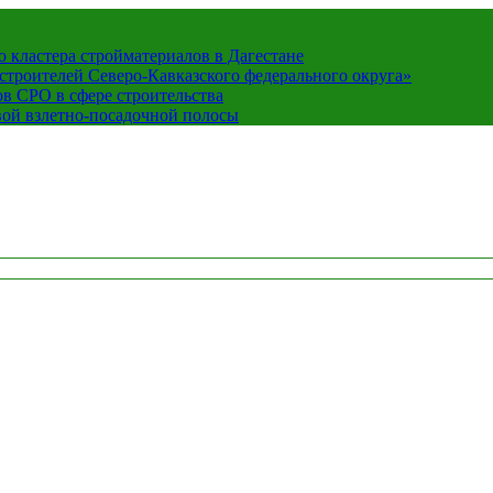
кластера стройматериалов в Дагестане
строителей Северо-Кавказского федерального округа»
в СРО в сфере строительства
вой взлетно-посадочной полосы