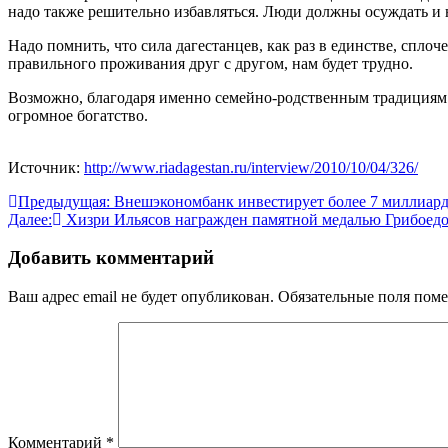
надо также решительно избавляться. Люди должны осуждать и 
Надо помнить, что сила дагестанцев, как раз в единстве, спло
правильного проживания друг с другом, нам будет трудно.
Возможно, благодаря именно семейно-родственным традициям 
огромное богатство.
Источник:
http://www.riadagestan.ru/interview/2010/10/04/326/
Навигация
Предыдущая:
Внешэкономбанк инвестирует более 7 миллиардо
Далее:
Хизри Ильясов награжден памятной медалью Грибоед
по
записям
Добавить комментарий
Ваш адрес email не будет опубликован.
Обязательные поля пом
Комментарий
*