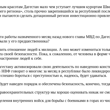
ым красотам Дагестан мало чем уступает лучшим курортам Шве
его региона», столь прочно закрепившийся за республикой посл
ики пытаются сделать дотационный регион инвестиционно привл
и работы назначенного месяц назад нового главы МВД по Даге
были у его предшественника?
нить отношение людей к милиции. А оно может измениться тольк
а своей безопасности. Пока, к сожалению, от человека в форме 
настроение людей к себе.
агестану активизировали свою деятельность по наведению конст
 НВФ говорит о многом: за месяц в республике было ликвидиров
 успешно бороться с преступностью и, надеюсь, будет удаваться.
удет наведен порядок и обеспечена безопасность, конечно, тогда
 правоохранительных структур мы хорошо оценивать никак не см
ения внутренних войск для борьбы с боевиками в горах из числ