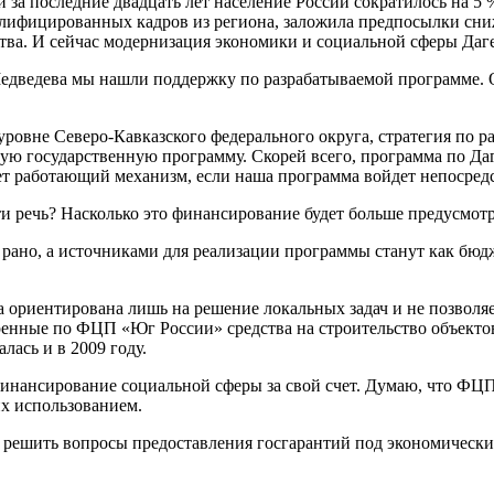
 за последние двадцать лет население России сократилось на 5 %
алифицированных кадров из региона, заложила предпосылки сниж
ва. И сейчас модернизация экономики и социальной сферы Даге
дведева мы нашли поддержку по разрабатываемой программе. Он
 уровне Северо-Кавказского федерального округа, стратегия по 
ую государственную программу. Скорей всего, программа по Даг
удет работающий механизм, если наша программа войдет непоср
и речь? Насколько это финансирование будет больше предусмо
но, а источниками для реализации программы станут как бюдже
а ориентирована лишь на решение локальных задач и не позвол
енные по ФЦП «Юг России» средства на строительство объекто
лась и в 2009 году.
нансирование социальной сферы за свой счет. Думаю, что ФЦП 
их использованием.
решить вопросы предоставления госгарантий под экономические 