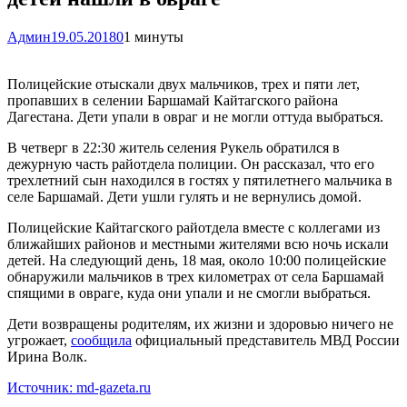
Админ
19.05.2018
0
1 минуты
Полицейские отыскали двух мальчиков, трех и пяти лет,
пропавших в селении Баршамай Кайтагского района
Дагестана. Дети упали в овраг и не могли оттуда выбраться.
В четверг в 22:30 житель селения Рукель обратился в
дежурную часть райотдела полиции. Он рассказал, что его
трехлетний сын находился в гостях у пятилетнего мальчика в
селе Баршамай. Дети ушли гулять и не вернулись домой.
Полицейские Кайтагского райотдела вместе с коллегами из
ближайших районов и местными жителями всю ночь искали
детей. На следующий день, 18 мая, около 10:00 полицейские
обнаружили мальчиков в трех километрах от села Баршамай
спящими в овраге, куда они упали и не смогли выбраться.
Дети возвращены родителям, их жизни и здоровью ничего не
угрожает,
сообщила
официальный представитель МВД России
Ирина Волк.
Источник: md-gazeta.ru