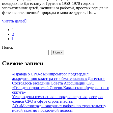
поездках по Дагестану и Грузии в 1950–1970 годах и
запечатлевшие детей, женщин за работой, простых горцев на
фоне величественной природы и многое другое. По…
Читать далее
1
2
Поиск
Поиск
Свежие записи
«Правда о СРО»: Минпромторг подтвердил
аккредитацию кластера стройматериалов в Дагестане
Состоялось заседание Совета Ассоциации СРО
«Гильдия строителей Северо-Кавказского федерального
округа»
Утверждены изменения в порядок ведения реестров
членов СРО в сфере строительства
АО «Мостоотряд» завершает работы по строительству
новой взлетно-посадочной полосы