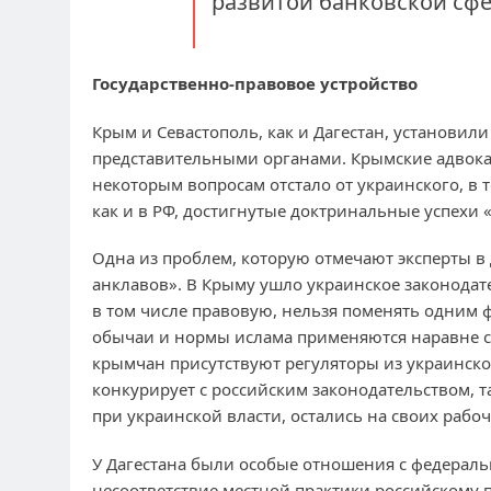
развитой банковской сф
Государственно-правовое устройство
Крым и Севастополь, как и Дагестан, установили
представительными органами. Крымские адвокат
некоторым вопросам отстало от украинского, в т
как и в РФ, достигнутые доктринальные успехи
Одна из проблем, которую отмечают эксперты в
анклавов». В Крыму ушло украинское законодате
в том числе правовую, нельзя поменять одним 
обычаи и нормы ислама применяются наравне с 
крымчан присутствуют регуляторы из украинског
конкурирует с российским законодательством, 
при украинской власти, остались на своих рабоч
У Дагестана были особые отношения с федераль
несоответствие местной практики российскому 