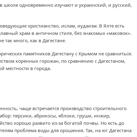
 в школе одновременно изучают и украинский, и русский,
оведующие христианство, ислам, иудаизм. В Ялте есть
ославный храм в античном стиле, без знакомых «маковок».
 так много, как в Дагестане.
рических памятников Дагестану с Крымом не сравниться.
еством коренных горожан, по сравнению с Дагестаном,
й местности в города.
енность, чаще встречается производство строительного
абор: персики, абрикосы, яблоки, груши, инжир,
йство хорошо развито из-за богатой почвы. Но есть до
телям проблема воды для орошения. Так, на юг Дагестана