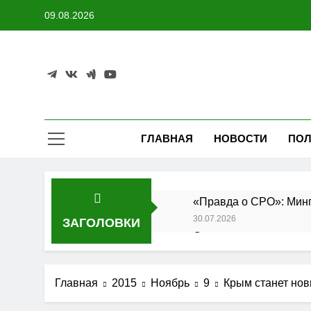
Перейти
09.08.2026
к
содержимому
ГЛАВНАЯ
НОВОСТИ
ПОЛ
«Правда о СРО»: Минп
30.07.2026
ЗАГОЛОВКИ
Состоялось заседание
27.07.2026
Утверждены изменения
Главная
2015
Ноябрь
9
Крым станет но
25.07.2026
АО «Мостоотряд» заве