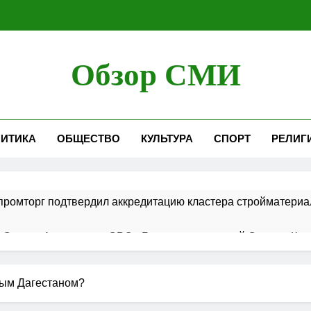
Обзор СМИ
ИТИКА
ОБЩЕСТВО
КУЛЬТУРА
СПОРТ
РЕЛИГ
ромторг подтвердил аккредитацию кластера стройматериа
 Совета Ассоциации СРО «Гильдия строителей Северо-Кавк
 в порядок ведения реестров членов СРО в сфере строит
вым Дагестаном?
ршает работы по строительству новой взлетно-посадочной