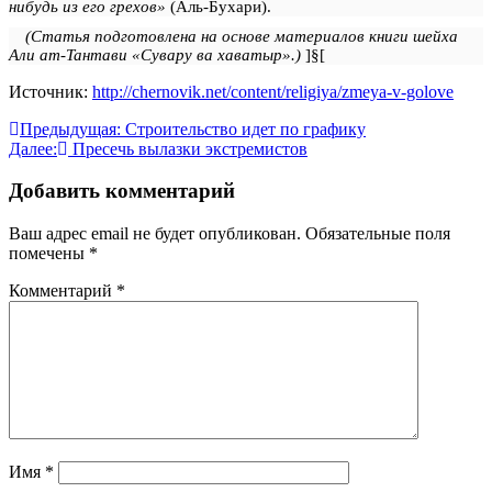
нибудь из его грехов»
(Аль-Бухари).
(Статья подготовлена на основе материалов книги шейха
Али ат-Тантави «Сувару ва хаватыр».)
]§[
Источник:
http://chernovik.net/content/religiya/zmeya-v-golove
Навигация
Предыдущая:
Строительство идет по графику
Далее:
Пресечь вылазки экстремистов
по
записям
Добавить комментарий
Ваш адрес email не будет опубликован.
Обязательные поля
помечены
*
Комментарий
*
Имя
*