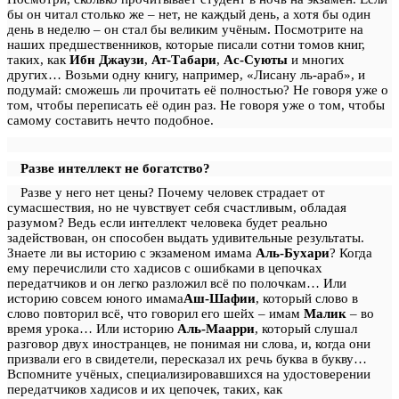
бы он читал столько же – нет, не каждый день, а хотя бы один
день в неделю – он стал бы великим учёным. Посмотрите на
наших предшественников, которые писали сотни томов книг,
таких, как
Ибн Джаузи
,
Ат-Табари
,
Ас-Суюты
и многих
других… Возьми одну книгу, например, «Лисану ль-араб», и
подумай: сможешь ли прочитать её полностью? Не говоря уже о
том, чтобы переписать её один раз. Не говоря уже о том, чтобы
самому составить нечто подобное.
Разве интеллект не богатство?
Разве у него нет цены? Почему человек страдает от
сумасшествия, но не чувствует себя счастливым, обладая
разумом? Ведь если интеллект человека будет реально
задействован, он способен выдать удивительные результаты.
Знаете ли вы историю с экзаменом имама
Аль-Бухари
? Когда
ему перечислили сто хадисов с ошибками в цепочках
передатчиков и он легко разложил всё по полочкам… Или
историю совсем юного имама
Аш-Шафии
, который слово в
слово повторил всё, что говорил его шейх – имам
Малик
– во
время урока… Или историю
Аль-Маарри
, который слушал
разговор двух иностранцев, не понимая ни слова, и, когда они
призвали его в свидетели, пересказал их речь буква в букву…
Вспомните учёных, специализировавшихся на удостоверении
передатчиков хадисов и их цепочек, таких, как