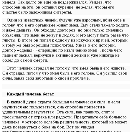
неделя. Так долго он ещё не воздерживался. Увидев, что
способен на это, он оставил курение, не желая, чтобы его
счастье было заложником сигареты.
Один из известных людей, будучи уже взрослым, вбил себе в
голову, что в его организме живёт змея. Ему стало тяжело ходить
и даже дышать. Он обходил докторов, но они только смеялись,
объясняя, что змеи не живут в людях, и это могут быть разве что
глисты. В итоге он попал к одному из искусных врачей, который
к тому же был хорошим психологом. Узнав о его истории,
доктор «сделал» «операцию по извлечению змеи», после чего
пациент засиял, вернулся к активной жизни и уже никогда не
болел до самой смерти.
Этот человек страдал не потому, что змея была в его животе.
Он страдал, потому что змея была в его голове. Он усыпил свои
силы, заняв себя заботами о своей проблеме.
Каждый человек богат
В каждой душе скрыта большая человеческая сила, и если
научиться ею пользоваться, она способна привести к
удивительным результатам. Эта сила, как правило, спит и
просыпается от страха или радости. Представьте себе больного
человека, у которого ослабла решительность, который не может
даже повернуться с бока на бок. Вот он увидел
приближающуюся змею, и рядом нет никого, кто мог бы ему