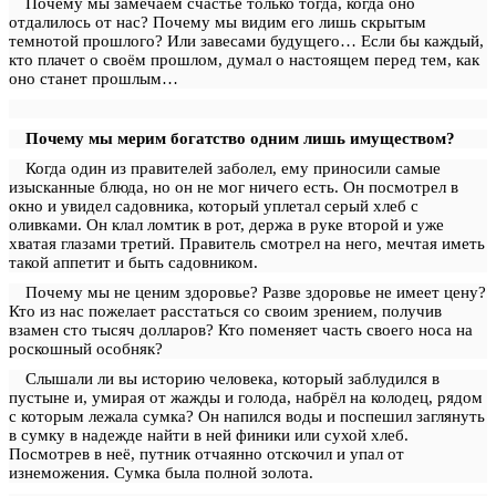
Почему мы замечаем счастье только тогда, когда оно
отдалилось от нас? Почему мы видим его лишь скрытым
темнотой прошлого? Или завесами будущего… Если бы каждый,
кто плачет о своём прошлом, думал о настоящем перед тем, как
оно станет прошлым…
Почему мы мерим богатство одним лишь имуществом?
Когда один из правителей заболел, ему приносили самые
изысканные блюда, но он не мог ничего есть. Он посмотрел в
окно и увидел садовника, который уплетал серый хлеб с
оливками. Он клал ломтик в рот, держа в руке второй и уже
хватая глазами третий. Правитель смотрел на него, мечтая иметь
такой аппетит и быть садовником.
Почему мы не ценим здоровье? Разве здоровье не имеет цену?
Кто из нас пожелает расстаться со своим зрением, получив
взамен сто тысяч долларов? Кто поменяет часть своего носа на
роскошный особняк?
Слышали ли вы историю человека, который заблудился в
пустыне и, умирая от жажды и голода, набрёл на колодец, рядом
с которым лежала сумка? Он напился воды и поспешил заглянуть
в сумку в надежде найти в ней финики или сухой хлеб.
Посмотрев в неё, путник отчаянно отскочил и упал от
изнеможения. Сумка была полной золота.