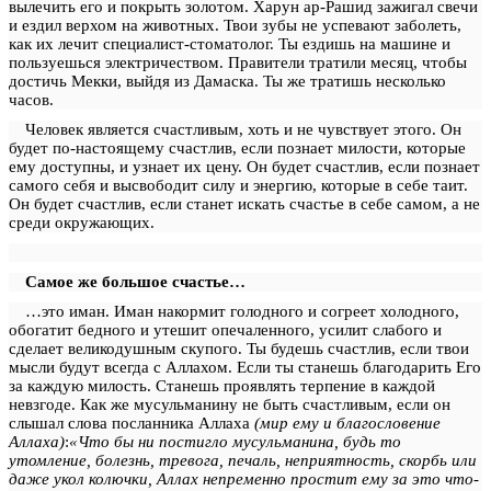
вылечить его и покрыть золотом. Харун ар-Рашид зажигал свечи
и ездил верхом на животных. Твои зубы не успевают заболеть,
как их лечит специалист-стоматолог. Ты ездишь на машине и
пользуешься электричеством. Правители тратили месяц, чтобы
достичь Мекки, выйдя из Дамаска. Ты же тратишь несколько
часов.
Человек является счастливым, хоть и не чувствует этого. Он
будет по-настоящему счастлив, если познает милости, которые
ему доступны, и узнает их цену. Он будет счастлив, если познает
самого себя и высвободит силу и энергию, которые в себе таит.
Он будет счастлив, если станет искать счастье в себе самом, а не
среди окружающих.
Самое же большое счастье…
…это иман. Иман накормит голодного и согреет холодного,
обогатит бедного и утешит опечаленного, усилит слабого и
сделает великодушным скупого. Ты будешь счастлив, если твои
мысли будут всегда с Аллахом. Если ты станешь благодарить Его
за каждую милость. Станешь проявлять терпение в каждой
невзгоде. Как же мусульманину не быть счастливым, если он
слышал слова посланника Аллаха
(мир ему и благословение
Аллаха)
:
«Что бы ни постигло мусульманина, будь то
утомление, болезнь, тревога, печаль, неприятность, скорбь или
даже укол колючки, Аллах непременно простит ему за это что-