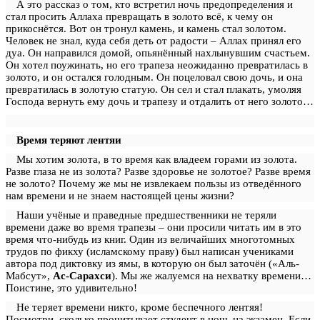
А это рассказ о том, кто встретил ночь предопределения и
стал просить Аллаха превращать в золото всё, к чему он
прикоснётся. Вот он тронул камень, и камень стал золотом.
Человек не знал, куда себя деть от радости – Аллах принял его
дуа. Он направился домой, опьянённый нахлынувшим счастьем.
Он хотел поужинать, но его трапеза неожиданно превратилась в
золото, и он остался голодным. Он поцеловал свою дочь, и она
превратилась в золотую статую. Он сел и стал плакать, умоляя
Господа вернуть ему дочь и трапезу и отдалить от него золото…
Время теряют лентяи
Мы хотим золота, в то время как владеем горами из золота.
Разве глаза не из золота? Разве здоровье не золотое? Разве время
не золото? Почему же мы не извлекаем пользы из отведённого
нам времени и не знаем настоящей цены жизни?
Наши учёные и праведные предшественники не теряли
времени даже во время трапезы – они просили читать им в это
время что-нибудь из книг. Один из величайших многотомных
трудов по фикху (исламскому праву) был написан учениками
автора под диктовку из ямы, в которую он был заточён («Аль-
Мабсут»,
Ас-Сарахси
). Мы же жалуемся на нехватку времени…
Поистине, это удивительно!
Не теряет времени никто, кроме беспечного лентяя!
Посмотри, сколько прочитывает студент в ночь на экзамен. Если