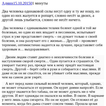
Админ
15.10.2015
0
1 минуты
Два человека одинаковой силы несут одну и ту же ношу, но
один из них жалуется и ропщет, словно несёт за двоих, а
другой лишь улыбается, словно не несёт ничего.
Два человека с одинаковыми телами болеют одной и той же
болезнью, но один из них впадает в пессимизм, испытывает
страх и уже представляет смерть – он думает только о своей
болезни, и она разлучает его с жизнью… Другой – проявляет
терпение, оптимистично надеется на лучшее, представляет себя
здоровым и… выздоравливает.
Двоим людям ставят диагноз о неизлечимости болезни и
наступлении скорой смерти… Один пугается и страшится. Он
умирает тысячу раз, прежде чем к нему придёт настоящая
смерть. Другой – берёт себя в руки и собирается с мыслями. И
даже если он не спасётся, он не убивает себя мыслями, прежде
чем на самом деле умрёт.
А вот перед нами сильный волевой человек, который, однако,
не может отказаться от курения. Он курит днями напролёт. Если
он вдруг окажется без табака, он не может думать ни о чём
другом. И вот однажды он оказался на войне. В окопе. В кармане
у него лишь одна сигарета. Но он не курит. Он отложил её до
момента, когда без дыма станет совсем тяжко. Прошла целая