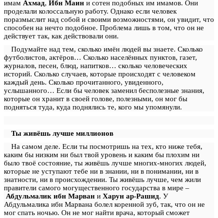
имам
Ахмад
,
Ибн Маин
и сотен подобных им имамов. Они
проделали колоссальную работу. Однако если человек
поразмыслит над собой и своими возможностями, он увидит, что
способен на нечто подобное. Проблема лишь в том, что он не
действует так, как действовали они.
Подумайте над тем, сколько имён людей вы знаете. Сколько
футболистов, актёров… Сколько населённых пунктов, газет,
журналов, песен, блюд, напитков… сколько человеческих
историй. Сколько случаев, которые происходят с человеком
каждый день. Сколько прочитанного, увиденного,
услышанного… Если бы человек заменил бесполезные знания,
которые он хранит в своей голове, полезными, он мог бы
подняться туда, куда поднялись те, кого мы упомянули.
Ты живёшь лучше миллионов
На самом деле. Если ты посмотришь на тех, кто ниже тебя,
каким бы низким ни был твой уровень и каким бы плохим ни
было твоё состояние, ты живёшь лучше многих-многих людей,
которые не уступают тебе ни в знании, ни в понимании, ни в
знатности, ни в происхождении. Ты живёшь лучше, чем жили
правители самого могущественного государства в мире –
Абдульмалик ибн Марван
и
Харун ар-Рашид
. У
Абдульмалика ибн Марвана болел коренной зуб, так, что он не
мог спать ночью. Он не мог найти врача, который сможет