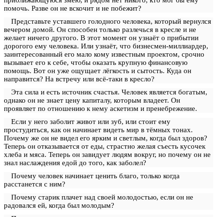
помочь. Разве он не вскочит и не побежит?
Представьте уставшего голодного человека, который вернулся
вечером домой. Он способен только разлечься в кресле и не
желает ничего другого. В этот момент он узнаёт о прибытии
дорогого ему человека. Или узнаёт, что бизнесмен-миллиардер,
заинтересованный его мало кому известным проектом, срочно
вызывает его к себе, чтобы оказать крупную финансовую
помощь. Вот он уже ощущает лёгкость и сытость. Куда он
направится? На встречу или всё-таки в кресло?
Эта сила и есть источник счастья. Человек является богатым,
однако он не знает цену капиталу, которым владеет. Он
проявляет по отношению к нему аскетизм и пренебрежение.
Если у него заболит живот или зуб, или стоит ему
простудиться, как он начинает видеть мир в тёмных тонах.
Почему же он не видел его ярким и светлым, когда был здоров?
Теперь он отказывается от еды, страстно желая съесть кусочек
хлеба и мяса. Теперь он завидует людям вокруг, но почему он не
знал наслаждения едой до того, как заболел?
Почему человек начинает ценить благо, только когда
расстанется с ним?
Почему старик плачет над своей молодостью, если он не
радовался ей, когда был молодым?