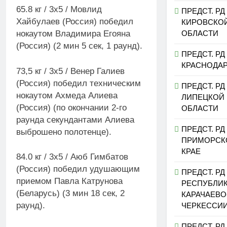
65.8 кг / 3х5 / Мовлид
ПРЕДСТ. РД
Хайбулаев (Россия) победил
КИРОВСКО
ОБЛАСТИ
нокаутом Владимира Егояна
(Россия) (2 мин 5 сек, 1 раунд).
ПРЕДСТ. РД
КРАСНОДА
73,5 кг / 3х5 / Венер Галиев
(Россия) победил техническим
ПРЕДСТ. РД
нокаутом Ахмеда Алиева
ЛИПЕЦКОЙ
(Россия) (по окончании 2-го
ОБЛАСТИ
раунда секундантами Алиева
ПРЕДСТ. РД
выброшено полотенце).
ПРИМОРСК
КРАЕ
84.0 кг / 3х5 / Аюб Гимбатов
(Россия) победил удушающим
ПРЕДСТ. РД
приемом Павла Катрунова
РЕСПУБЛИ
(Беларусь) (3 мин 18 сек, 2
КАРАЧАЕВО
раунд).
ЧЕРКЕССИ
ПРЕДСТ. РД