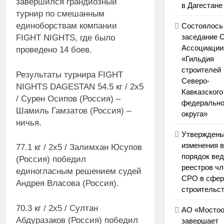
завершился грандиозный
в Дагестане
турнир по смешанным
единоборствам компании
Состоялось
заседание 
FIGHT NIGHTS, где было
Ассоциаци
проведено 14 боев.
«Гильдия
строителей
Результаты турнира FIGHT
Северо-
NIGHTS DAGESTAN 54.5 кг / 2х5
Кавказского
/ Сурен Осипов (Россия) –
федерально
Шамиль Гамзатов (Россия) –
округа»
ничья.
Утвержден
изменения в
77.1 кг / 2х5 / Залимхан Юсупов
порядок ве
(Россия) победил
реестров чл
единогласным решением судей
СРО в сфер
Андрея Власова (Россия).
строительс
70.3 кг / 2х5 / Султан
АО «Мостоо
Абдуразаков (Россия) победил
завершает