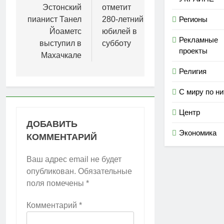
Эстонский
отметит
записям
Регионы
пианист Танел
280-летний
Йоаметс
юбилей в
Рекламные
выступил в
субботу
проекты
Махачкале
Религия
С миру по ни
Центр
ДОБАВИТЬ
Экономика
КОММЕНТАРИЙ
Ваш адрес email не будет
опубликован.
Обязательные
поля помечены
*
Комментарий
*