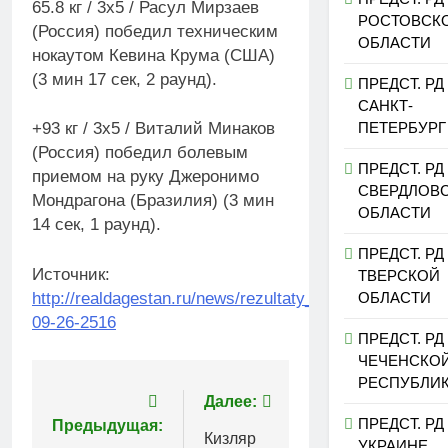
65.8 кг / 3х5 / Расул Мирзаев
РОСТОВСК
(Россия) победил техническим
ОБЛАСТИ
нокаутом Кевина Крума (США)
(3 мин 17 сек, 2 раунд).
ПРЕДСТ. РД
САНКТ-
ПЕТЕРБУРГ
+93 кг / 3х5 / Виталий Минаков
(Россия) победил болевым
ПРЕДСТ. РД
приемом на руку Джеронимо
СВЕРДЛОВ
Мондрагона (Бразилия) (3 мин
ОБЛАСТИ
14 сек, 1 раунд).
ПРЕДСТ. РД
Источник:
ТВЕРСКОЙ
http://realdagestan.ru/news/rezultaty_turnira_fight_nig
ОБЛАСТИ
09-26-2516
ПРЕДСТ. РД
ЧЕЧЕНСКО
РЕСПУБЛИ
Навигация
Далее:
ПРЕДСТ. РД
Предыдущая:
по
Кизляр
УКРАИНЕ