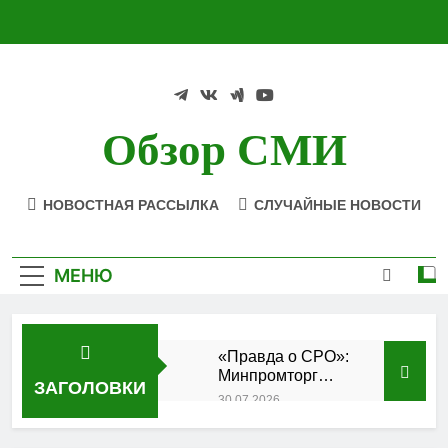
Перейти
к
содержимому
Обзор СМИ
НОВОСТНАЯ РАССЫЛКА
СЛУЧАЙНЫЕ НОВОСТИ
МЕНЮ
«Правда о СРО»:
Минпромторг
ЗАГОЛОВКИ
подтвердил
30.07.2026
аккредитацию
Состоялось
кластера
заседание Совета