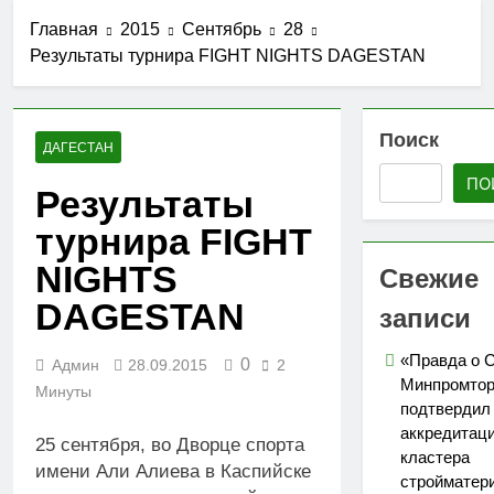
стройматериалов
Ассоциации СРО
27.07.2026
в Дагестане
Главная
2015
Сентябрь
28
«Гильдия
Утверждены
строителей
Результаты турнира FIGHT NIGHTS DAGESTAN
изменения в
Северо-
порядок ведения
25.07.2026
Кавказского
реестров членов
АО «Мостоотряд»
федерального
СРО в сфере
завершает
Поиск
округа»
строительства
ДАГЕСТАН
работы по
23.07.2026
строительству
ПО
Вниманию членов
Результаты
новой взлетно-
СРО! НОСТРОЙ
посадочной
турнира FIGHT
проводит
19.07.2026
полосы
мониторинг
Для детей
NIGHTS
Свежие
ситуации с
открыли набор
обеспечением
групп по
DAGESTAN
записи
05.07.2026
топливом
направлениям
строительных
«Я-ИЖЕНЕР» и
объектов
«Правда о 
0
Админ
28.09.2015
2
«Я-ДИЗАЙНЕР»
Минпромтор
Минуты
подтвердил
аккредитац
25 сентября, во Дворце спорта
кластера
имени Али Алиева в Каспийске
стройматер