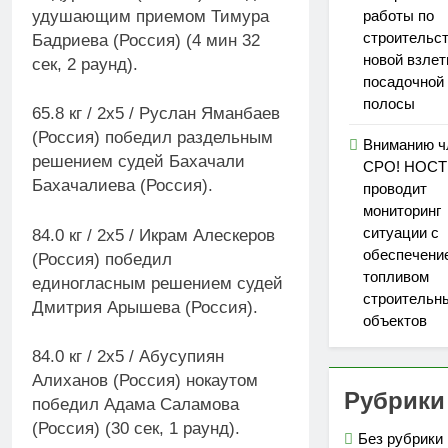
удушающим приемом Тимура
работы по
строительс
Бадриева (Россия) (4 мин 32
новой взлет
сек, 2 раунд).
посадочной
полосы
65.8 кг / 2х5 / Руслан Яманбаев
(Россия) победил раздельным
Вниманию ч
решением судей Бахачали
СРО! НОС
Бахачалиева (Россия).
проводит
мониторинг
ситуации с
84.0 кг / 2х5 / Икрам Алескеров
обеспечени
(Россия) победил
топливом
единогласным решением судей
строительн
Дмитрия Арышева (Россия).
объектов
84.0 кг / 2х5 / Абусупиян
Алиханов (Россия) нокаутом
Рубрики
победил Адама Саламова
(Россия) (30 сек, 1 раунд).
Без рубрики