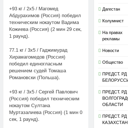
+93 кг / 2х5 / Магомед
Дагестан
Абдурахимов (Россия) победил
Колумнист
техническим нокаутом Вадима
Кожиева (Россия) (2 мин 29 сек,
На правах
1 раунд).
рекламы
77.1 кг / 3х5 / Гаджимурад
Новости
Хирамагомедов (Россия)
Общество
победил единогласным
решением судей Томаша
ПРЕДСТ. РД
Романовски (Польша).
БЕЛОРУСС
+93 кг / 3х5 / Сергей Павлович
ПРЕДСТ. РД
ВОЛГОГРА
(Россия) победил техническим
ОБЛАСТИ
нокаутом Султана
Муртазалиева (Россия) (1 мин 0
ПРЕДСТ. РД
сек, 1 раунд).
КАЗАХСТАН