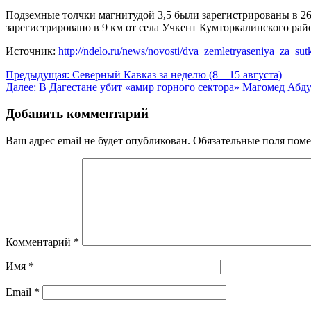
Подземные толчки магнитудой 3,5 были зарегистрированы в 26
зарегистрировано в 9 км от села Учкент Кумторкалинского райо
Источник:
http://ndelo.ru/news/novosti/dva_zemletryaseniya_za_sutk
Навигация
Предыдущая:
Северный Кавказ за неделю (8 – 15 августа)
Далее:
В Дагестане убит «амир горного сектора» Магомед Абд
по
записям
Добавить комментарий
Ваш адрес email не будет опубликован.
Обязательные поля пом
Комментарий
*
Имя
*
Email
*