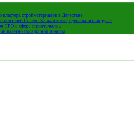
кластера стройматериалов в Дагестане
строителей Северо-Кавказского федерального округа»
в СРО в сфере строительства
вой взлетно-посадочной полосы