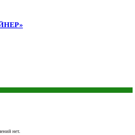
АЙНЕР»
шений нет.