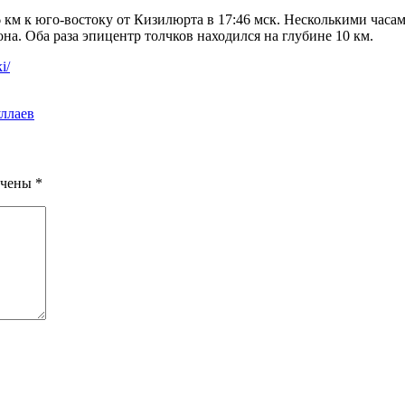
 км к юго-востоку от Кизилюрта в 17:46 мск. Несколькими часа
на. Оба раза эпицентр толчков находился на глубине 10 км.
i/
уллаев
ечены
*