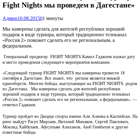
Fight Nights мы проведем в Дагестане»
Админ
10.08.2015
0
1 минуты
Мы намерены сделать для жителей республики хороший
подарок в виде турнира, который традиционно телеканал
«Россия 2» поможет сделать его не региональным, а
федеральным.
Генеральный продюсер FIGHT NIGHTS Камил Гаджиев назвал дату
и место проведения следующего мероприятия компании.
«Следующий турнир FIGHT NIGHTS мы намерены провести 18
сентября в Дагестане. Все знают, что регион является меккой
единоборств. Многие бойцы, выступающие на FIGHT NIGHTS, родом
из Дагестана. Мы намерены сделать для жителей республики
хороший подарок в виде турнира, который традиционно телеканал
«Россия 2» поможет сделать его не региональным, а федеральным», —
отметил Гаджиев.
Турнир пройдет во Дворце спорта имени Али Алиева в Каспийске. На
ринг выйдут Расул Мирзаев, Виталий Минаков, Сергей Павлович,
Мовлид Хайбулаев, Абусупьян Алиханов, Аюб Гимбатов и другие
известные бойцы.