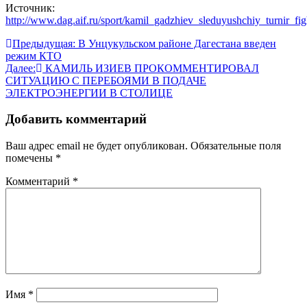
Источник:
http://www.dag.aif.ru/sport/kamil_gadzhiev_sleduyushchiy_turnir_
Навигация
Предыдущая:
В Унцукульском районе Дагестана введен
режим КТО
по
Далее:
КАМИЛЬ ИЗИЕВ ПРОКОММЕНТИРОВАЛ
записям
СИТУАЦИЮ С ПЕРЕБОЯМИ В ПОДАЧЕ
ЭЛЕКТРОЭНЕРГИИ В СТОЛИЦЕ
Добавить комментарий
Ваш адрес email не будет опубликован.
Обязательные поля
помечены
*
Комментарий
*
Имя
*