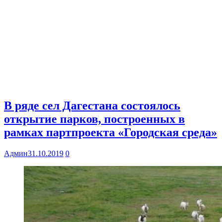
В ряде сел Дагестана состоялось
открытие парков, построенных в
рамках партпроекта «Городская среда»
Админ
31.10.2019
0