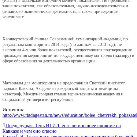
(РИНХ) в Махачкале выполнил менее 4 показателей. Не преодолены
такие показатели, как образовательная, научно-исследовательская и
финансово-экономическая деятельность, а также приведенный
контингент.
Хасавюртовский филиал Современной гуманитарной академии, по
результатам мониторинга 2014 года (по данным за 2013 год), не
выполнил 4-х или более показателей, осуществляется подтверждение
прохождения мероприятий по государственному контролю (надзору) в
сфере образования за деятельностью организации.
Материалы для мониторинга не предоставили Светский институт
народов Кавказа, Академия гражданской защиты и медицины
катастроф, Международная гуманитарно-техническая академия и
Социальный университет республики.
Источник:
http://www.riadagestan.ru/news/education/bolee_chetyrekh_pokazate
Навигация
Предыдущая:
Тень ИГИЛ: есть ли внешнее влияние на
Кавказе и чем оно опасно
по
Далее:
В Дагестане в текущем году прогнозируется большой