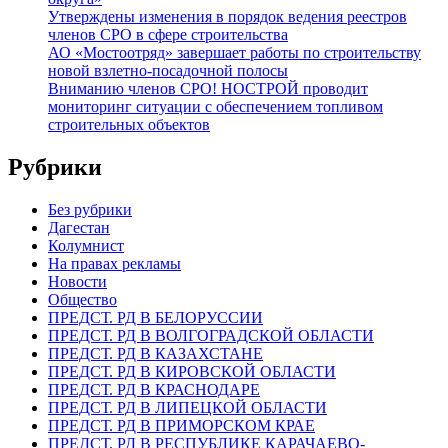
Утверждены изменения в порядок ведения реестров
членов СРО в сфере строительства
АО «Мостоотряд» завершает работы по строительству
новой взлетно-посадочной полосы
Вниманию членов СРО! НОСТРОЙ проводит
мониторинг ситуации с обеспечением топливом
строительных объектов
Рубрики
Без рубрики
Дагестан
Колумнист
На правах рекламы
Новости
Общество
ПРЕДСТ. РД В БЕЛОРУССИИ
ПРЕДСТ. РД В ВОЛГОГРАДСКОЙ ОБЛАСТИ
ПРЕДСТ. РД В КАЗАХСТАНЕ
ПРЕДСТ. РД В КИРОВСКОЙ ОБЛАСТИ
ПРЕДСТ. РД В КРАСНОДАРЕ
ПРЕДСТ. РД В ЛИПЕЦКОЙ ОБЛАСТИ
ПРЕДСТ. РД В ПРИМОРСКОМ КРАЕ
ПРЕДСТ. РД В РЕСПУБЛИКЕ КАРАЧАЕВО-