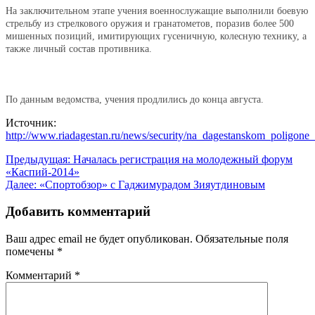
На заключительном этапе учения военнослужащие выполнили боевую
стрельбу из стрелкового оружия и гранатометов, поразив более 500
мишенных позиций, имитирующих гусеничную, колесную технику, а
также личный состав противника.
По данным ведомства, учения продлились до конца августа.
Источник:
http://www.riadagestan.ru/news/security/na_dagestanskom_poligon
Навигация
Предыдущая:
Началась регистрация на молодежный форум
«Каспий-2014»
по
Далее:
«Спортобзор» с Гаджимурадом Зияутдиновым
записям
Добавить комментарий
Ваш адрес email не будет опубликован.
Обязательные поля
помечены
*
Комментарий
*