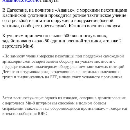
Админ
01.09.2014
0
1 минуты
В Дагестане, на полигоне «Аданак», с морскими пехотинцами
Каспийской флотилии проводится ротное тактическое учение
со стрельбой из штатного оружия и вооружения боевой
техники, сообщает пресс-служба Южного военного округа.
К учениям привлечено свыше 500 военнослужащих,
задействовано около 50 единиц военной техники, а также 2
вертолета Ми-8.
«По замыслу учения морские пехотинцы при поддержке самоходной
артиллерийской батареи заняли оборону на участке местности с
предварительным инженерным оборудованием занимаемых позиций.
Десантно-штурмовая рота, разделившись на несколько атакующих
групп и выдвинувшись на БТР, начала атаку условного противника.
Затем военнослужащие одного из взводов, совершив десантирование
с вертолетов Ми-8 штурмовым способом в полном боевом
снаряжении атаковали тыл обороняющегося противника», – говорится
в тексте сообщения ЮВО.