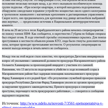
положение несколько месяцев назад, а до этого оказывали пособническую помощь
группе подполья. «При осмотре квартиры, в которой находились подозреваемые,
обнаружено самодельное взрывное устройство мощностью около одного килограмма
в тротиловом эквиваленте с магнитным креплением и дистанционным управлением.
Скорее всего, оно предназначалось для крепления под днище автомобиля выбранной
ими жертвы», — предположил источник в Национальном антитеррористическом
комитете.
В ночь на 20 августа в лесах Карабудахкентского района начались спецмероприятия
по поиску членов НВФ. Как сообщается, в окрестностях Губдена по бойцам спецназа
был открыт огонь. В ходе ответной стрельбы злоумышленники скрылись. Для поиска
преступников в местности объявлен режим КТО, сюда были стянуты дополнительные
силы, которые проводят прочесывание местности. О результатах спецоперации на
момент выхода номера в печать ничего не сообщалось.
Между тем на этой неделе стало известно, что прокуратура Дагестана инициировала
вопрос об увольнении с занимаемой должности прокурора Магарамкентского района
Гюльмета Ханамирова за произошедший инцидент с участием его сыновей.
Напомним, что 13 августа по подозрению в убийстве в ходе возникшей ссоры в
Магарамкентском районе был задержан помощник махачкалинского прокурора
Фарид Ханамиров и его родной брат. «По результатам служебной проверки приказом
прокурора Республики Дагестан Фарид Ханамиров уволен из органов прокуратуры
за нарушение трудового законодательства, Присяги прокурора и совершение
проступка, порочащего честь прокурорского работника», — говорится в сообщении
надзорного ведомства.
Источник:
http://www.ndelo.ru/novosti-7/3561-spetsoperatsiya-v-
elitnoj-mnogoetazhke