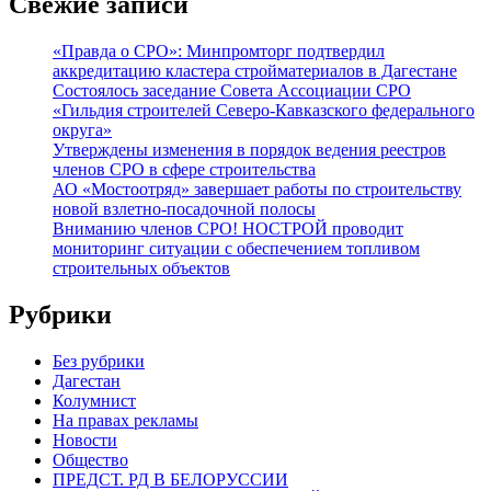
Свежие записи
«Правда о СРО»: Минпромторг подтвердил
аккредитацию кластера стройматериалов в Дагестане
Состоялось заседание Совета Ассоциации СРО
«Гильдия строителей Северо-Кавказского федерального
округа»
Утверждены изменения в порядок ведения реестров
членов СРО в сфере строительства
АО «Мостоотряд» завершает работы по строительству
новой взлетно-посадочной полосы
Вниманию членов СРО! НОСТРОЙ проводит
мониторинг ситуации с обеспечением топливом
строительных объектов
Рубрики
Без рубрики
Дагестан
Колумнист
На правах рекламы
Новости
Общество
ПРЕДСТ. РД В БЕЛОРУССИИ