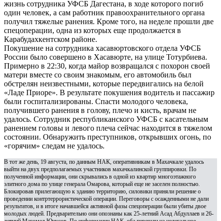
жизнь сотрудника УФСБ Дагестана, в ходе которого погиб
один человек, а сам работник правоохранительного органа
получил тяжелые ранения. Кроме того, на неделе прошли две
спецоперации, одна из которых еще продолжается в
Карабудахкентском районе.
Покушение на сотрудника хасавюртовского отдела УФСБ
России было совершено в Хасавюрте, на улице Тотурбиева.
Примерно в 22:30, когда майор возвращался с похорон своей
матери вместе со своим знакомым, его автомобиль был
обстрелян неизвестными, которые передвигались на белой
«Ладе Приоре». В результате покушения водитель и пассажир
были госпитализированы. Спасти молодого человека,
получившего ранения в голову, плечо и кисть, врачам не
удалось. Сотрудник республиканского УФСБ с касательным
ранением головы и левого плеча сейчас находится в тяжелом
состоянии. Обнаружить преступников, открывших огонь, по
«горячим» следам не удалось.
В тот же день, 19 августа, по данным НАК, оперативникам в Махачкале удалось
выйти на двух предполагаемых участников махачкалинской группировки. По
полученной информации, они скрывались в одной из квартир многоэтажного
элитного дома по улице генерала Омарова, который еще не заселен полностью.
Блокировав прилегающую к зданию территорию, силовики приняли решение о
проведении контртеррористической операции. Переговоры с осажденными не дали
результатов, и в итоге начавшейся активной фазы спецоперации были убиты двое
молодых людей. Предварительно они опознаны как 25-летний Асад Абдуллаев и 26-
летний Магомед Юнусов. По информации НАК, оба перешли на нелегальное