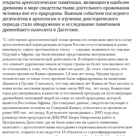
открыты археологические памятники, являющиеся наиболее
древними в мире свидетельствами длительного проживания
человека вне его прародины. Важным событием последнего
десятилетия в археологии и изучении доисторического
периода стало обнаружение и исследование памятников
древнейшего палеолита в Дагестане.
"С собственно археологической точки зрения это позволило ввести в схему
археологической периодизации истории России отсутствовавшую ранее
начальную, самую протяженную эпоху — олдован, названную по ущелью
Олдувай в Африке, где были впервые представлены материальные
доказательства человеческой деятельности. В общеисторическом смысле
это означает удревнение начала истории страны на более чем миллион лет
по отношению к тому, что было известно ранее. До этого считалось, что
человек проник на Кавказ примерно 1,8 млн лет назад. Орудия труда и
человеческие останки этого времени были зафиксированы на памятнике
Дманиси в Грузии. Считалось, что еще миллион лет Кавказ не был заселен, и
новая волна заселения пришла только около 800 тыс. лет назад. Кавказские
горы рассматривались в качестве естественной преграды на пути миграции
древнейших популяций людей на север из своей прародины, которой
является Восточная Африка. Достоверные данные, свидетельствующие о
проникновении человека на Северный Кавказ, относились ко времени не
ранее 600 тыс. лет назад. В результате проводимых с 2005 года под
руководством председателя ДНЦ РАН Хизри Амирханова работ в
Центральном Дагестане, где не было известно ни одного памятника
палеолита с археологическими находками в первоначальном геологическом
контексте, открыто и исследуется 10 объектов со стратифицированным