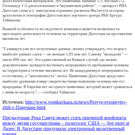
археологическим материалом. Это памятники Айникаб 1-5, Мухкай 1-2,
Гегалашур 1-3, расположенные в Акушинском районе", — цитирует РИА
Дагестан слова и.о. завотделом охранных раскопок Института истории,
археологии и этнографии Дагестанского научного центра РАН Артура
Таймазова.
Важной особенность исследуемого комплекса является возможность
проследить деятельность человека на территории Дагестана на протяжении
миллиона лет.
"Суммируя уже все полученные данные, можно утверждать, что возраст
наиболее ранних слоев — не меньше 1,95 млн лет. Самому "молодому" —
около 800 тыс лет. Это единственный на Кавказе случай, где можно
документально засвидетельствовать непрерывность пребывания человека
на территории в течение миллиона лет. Не каждодневную непрерывность,
естественно, а "заполненность" эпохи. Памятники Дагестана предстают
наиболее древними в мире свидетельствами появления человека вне его
прародины. В Евразии нет ни одного памятника, который может сравниться
с ними по возрасту", — сообщил Таймазов.
Источник:
http://www.vestikavkaza.ru/news/Pervye-evropeytsy-
zhili-v-Dagestane.html
Навигация
Предыдущая:
Река Самур может стать причиной конфликта
между двумя государствами – политолог США — See more at
по
Далее:
В Дагестане придумали электронный молитвенный
записям
коврик