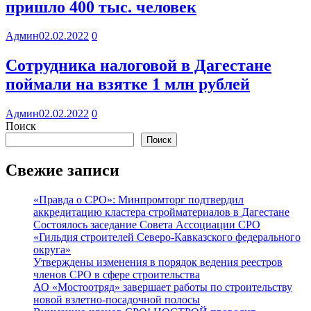
пришло 400 тыс. человек
Админ
02.02.2022
0
Сотрудника налоговой в Дагестане
поймали на взятке 1 млн рублей
Админ
02.02.2022
0
Поиск
Поиск
Свежие записи
«Правда о СРО»: Минпромторг подтвердил
аккредитацию кластера стройматериалов в Дагестане
Состоялось заседание Совета Ассоциации СРО
«Гильдия строителей Северо-Кавказского федерального
округа»
Утверждены изменения в порядок ведения реестров
членов СРО в сфере строительства
АО «Мостоотряд» завершает работы по строительству
новой взлетно-посадочной полосы