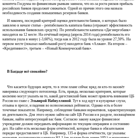
комитета Госдумы по финансовым рынкам заявила, что из-за роста рисков прибыль
российских банков продолжит снижаться. Одной из причин этого она назвала
необходимость создания повышенных резервов банков.
И наконец, последний критерий оценки деятельности банков, о которых было
заявлено в начале статьи – рентабельность капитала банка (отражает эффективность
использования банковских средств). По рентабельности капитала «Дагэнергобанк»
находится на 12 месте. На отчётный период (апрель 2014 года) рентабельность его
капитала ушла в минус (-3,60%), тогда как в 2012 году была на уровне 27,59%. На
первом месте (показал наибольший рост) находится банк «Алжан». На втором –
«Кредитинвест», третьем – «Новый Коммерческий банк».
В Багдаде всё спокойно?
Что касается будущих жертв, то в этом плане сейчас вряд ли кто-то назовёт
наверняка следующего потопленца. Есть, правда, несколько критериев, которые
косвенно могут указать на то, какой дагестанский банк может привлечь внимание ЦБ
России во главе с
Эльвирой Набиуллиной
. Тут в ход идут и кулуарные слухи,
отзывы в прессе, и падения во всевозможных рейтингах. Однако есть и более
точечные показатели. Например, соблюдение банками нормативов, характеризующих
их деятельность. Для этого нужно зайти на сайт ЦБ России и в разделе, посвящённом
банкам, найти интересующий вас банк. Согласно закону каждое финансовое
учреждение должно передавать информацию по текущим операциям и состоянию
дел. На сайте есть несколько форм отчётностей, которые банки в обязательном
порядке предоставляют в ЦБ. Например, 135-я форма отчётности, где указаны:
норматив достаточности капитала Н1.1 (не должен быть менее 10%) и нормативы