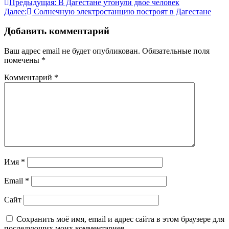
Навигация
Предыдущая:
В Дагестане утонули двое человек
Далее:
Солнечную электростанцию построят в Дагестане
по
записям
Добавить комментарий
Ваш адрес email не будет опубликован.
Обязательные поля
помечены
*
Комментарий
*
Имя
*
Email
*
Сайт
Сохранить моё имя, email и адрес сайта в этом браузере для
последующих моих комментариев.