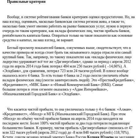
Правильные критерии
Вообще, в системе рейтингования банков критериев оценки предостаточно. Но, на
наш взгляд, оценивать, насколько банковская система региона жива, а также то,
насколько банк умеет именно работать на рынке банковских услуг, нужно в первую
очередь по таким критериям, как вклады физических лиц, чистая прибыль банков,
рентабельность капитала банка. Опираться только на такие показатели как основные
средства и капитал, на наш взгляд, не вариант.
Беглый просмотр показателей банков, озвученных выше, свидетельствует, что в
качестве примера не всегда стоит брать так называемого лидера отрасли или самый
крупный банк. Так, например, по такому показателю как «вклады физических лиц»
лидерство удерживает всё тот же «Дагэнергобанк», однако за период с апреля 2012
года по апрель 2014 года банк потерял 484 млн 256 тысяч рублей ( –14,66%). А
«Эсидбанк», для сравнения, потерял 723 млн 24 тысячи рублей. В плюсе вообще
оказалось всего 4 банка. То есть только 4 банка за 2 года смогли увеличить объём
вкладов физических лиц (смогли заинтересовать людей). Это «ПрестижКредитБанк»,
«Кредитинвест», «МВС Банк» и «Новый Коммерческий Банк» (НКБ). Самые
большие потери в этом сегменте оказались у «Адам Интернейшнл»,
«Махачкалинский Городской Банк» и «Эсидбанк».
Что касается чистой прибыли, то она увеличилась только у 4-х банков: «Алжан»,
«Кредитинвест», «Месед» и МГБ (Махачкалинский Городской Банк). При этом
«Месед» по объёму чистой прибыли банков на апрель 2014 года находится на
последнем месте. Более 100% чистой прибыли за два года потеряли подавляющее
большинство банков. К примеру, чистая прибыль «Дагэнергобанка» снизилась от 47
млн 322 тысяч рублей (апрель 2012 года) до -8 млн 848 тысяч рублей (-118,70%).
Кстати, совсем недавно первый зампред Банка России
Ксения Юдаева
на заседании