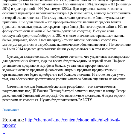
ликвидности. Она бывает мгновенной – Н2 (минимум 15%), текущей – Н3 (минимум
50%) и долгосрочной – Н4 (максимум 120%). При нарушении каких-то из этих
основных параметров вероятность санкций ЦБ повышается, а иногда может означать
и скорый отзыв лицензии. По этому показателю дагестанские банки «упакованы»
прилично. Ещё один способ – это проверить обороты наличных средств банков
(признаки отмывки денежных средств через банк). Для этого нужно зайти в 101-ю
форму отчётности и найти 202-е счета (денежные средства). В случае если
совокупный кредитовый оборот по 202-м счетам значительно превышает активы
банка (например, более 1 месяца кряду), то это вполне логичный способ как
минимум задуматься и затребовать экономическое обоснование этого. По состоянию
на 1 мая 2014 года все дагестанские банки укладываются и в этот норматив.
Суммируя сказанное выше, необходимо отметить, что управление ликвидностью
для дагестанских банков, судя по всему, будет выходить на первый план. На фоне
уменьшения кредитного портфеля банков, увеличения просроченности
задолженности по кредитам физическим лицам и кредитам предприятиям и
организациям это будет приобретать всё большее значение. И это не говоря уже о
том, что обеспечение достаточного уровня капитала банков ещё никто не отменял.
Самое главное для банковской системы республики – это выживаемость,
подстраивание под ЦБ России. Период быстрой зачистки подошёл к концу. Теперь
дагестанский банковский сектор ждёт бег на затяжные дистанции. А здесь одними
резервами не спасёшься. Нужно будет показывать РАБОТУ.
Экономика
Источник:
http://chernovik.net/content/ekonomika/ni-zhiv-ni-
myortv