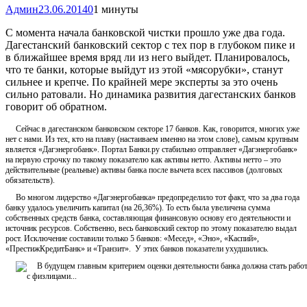
Админ
23.06.2014
0
1 минуты
С момента начала банковской чистки прошло уже два года.
Дагестанский банковский сектор с тех пор в глубоком пике и
в ближайшее время вряд ли из него выйдет. Планировалось,
что те банки, которые выйдут из этой «мясорубки», станут
сильнее и крепче. По крайней мере эксперты за это очень
сильно ратовали. Но динамика развития дагестанских банков
говорит об обратном.
Сейчас в дагестанском банковском секторе 17 банков. Как, говорится, многих уже
нет с нами. Из тех, кто на плаву (настаиваем именно на этом слове), самым крупным
является «Дагэнергобанк». Портал Банки.ру стабильно отправляет «Дагэнергобанк»
на первую строчку по такому показателю как активы нетто. Активы нетто – это
действительные (реальные) активы банка после вычета всех пассивов (долговых
обязательств).
Во многом лидерство «Дагэнергобанка» предопределило тот факт, что за два года
банку удалось увеличить капитал (на 26,36%). То есть была увеличена сумма
собственных средств банка, составляющая финансовую основу его деятельности и
источник ресурсов. Собственно, весь банковский сектор по этому показателю выдал
рост. Исключение составили только 5 банков: «Месед», «Эно», «Каспий»,
«ПрестижКредитБанк» и «Транзит». У этих банков показатели ухудшились.