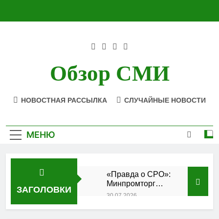
Перейти
к
содержимому
Обзор СМИ
НОВОСТНАЯ РАССЫЛКА
СЛУЧАЙНЫЕ НОВОСТИ
МЕНЮ
«Правда о СРО»:
Минпромторг
ЗАГОЛОВКИ
подтвердил
30.07.2026
аккредитацию
Состоялось
кластера
заседание Совета