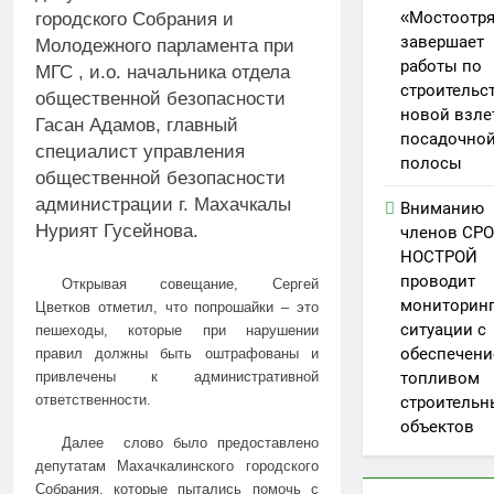
«Мостоотр
городского Собрания и
завершает
Молодежного парламента при
работы по
МГС , и.о. начальника отдела
строительс
общественной безопасности
новой взле
Гасан Адамов, главный
посадочно
специалист управления
полосы
общественной безопасности
администрации г. Махачкалы
Вниманию
Нурият Гусейнова.
членов СРО
НОСТРОЙ
проводит
Открывая совещание, Сергей
мониторин
Цветков отметил, что попрошайки – это
ситуации с
пешеходы, которые при нарушении
обеспечен
правил должны быть оштрафованы и
топливом
привлечены к административной
ответственности.
строительн
объектов
Далее слово было предоставлено
депутатам Махачкалинского городского
Собрания, которые пытались помочь с