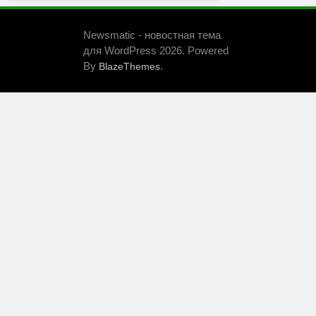
Newsmatic - новостная тема
для WordPress 2026. Powered
By
.
BlazeThemes