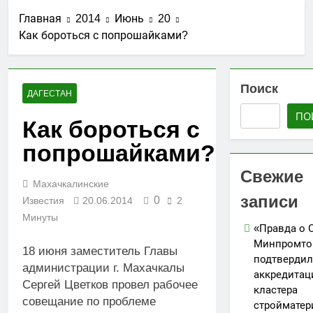
стройматериалов
Ассоциации СРО
27.07.2026
в Дагестане
Главная
2014
Июнь
20
«Гильдия
Утверждены
строителей
Как бороться с попрошайками?
изменения в
Северо-
порядок ведения
25.07.2026
Кавказского
реестров членов
АО «Мостоотряд»
федерального
СРО в сфере
завершает
Поиск
округа»
строительства
ДАГЕСТАН
работы по
23.07.2026
строительству
ПО
Вниманию членов
Как бороться с
новой взлетно-
СРО! НОСТРОЙ
посадочной
попрошайками?
проводит
19.07.2026
полосы
мониторинг
Для детей
Свежие
ситуации с
открыли набор
Махачкалинские
обеспечением
групп по
записи
05.07.2026
топливом
0
Известия
20.06.2014
2
направлениям
строительных
Минуты
«Я-ИЖЕНЕР» и
объектов
«Правда о 
«Я-ДИЗАЙНЕР»
Минпромто
18 июня заместитель Главы
подтвердил
администрации г. Махачкалы
аккредита
Сергей Цветков провел рабочее
кластера
совещание по проблеме
стройматер