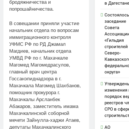
бродяжничества и
в Дагестан
попрошайничества.
Состоялось
заседание
В совещании приняли участие
Совета
начальник отдела по вопросам
Ассоциаци
иммиграционного контроля
«Гильдия
УФМС РФ по РД Джамал
строителей
Магдиев, начальник отдела
Северо-
УМВД РФ по г. Махачкале
Кавказског
Магомед Магомедрасулов,
федерально
главный врач центра
округа»
Госсанэпиднадзора в г.
Утвержден
Махачкала Магомед Шахбанов,
изменения 
помощник прокурора г.
порядок ве
Махачкалы Арсланбек
реестров ч
Абакаров, заместитель имама
СРО в сфер
Махачкалинской соборной
строительс
мечети Зайнулла-хаджи Атаев,
депутаты Махачкалинского
АО