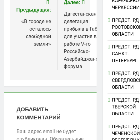
КАРАЧАЕВО
Навигация
Далее:
ЧЕРКЕССИИ
Предыдущая:
по
Дагестанская
ПРЕДСТ. РД
«В городе не
делегация
записям
РОСТОВСКО
осталось
прибыла в Габалу
ОБЛАСТИ
свободной
для участия в
земли»
работе V-го
ПРЕДСТ. РД
Российско-
САНКТ-
Азербайджанского
ПЕТЕРБУРГ
форума
ПРЕДСТ. РД
СВЕРДЛОВС
ОБЛАСТИ
ПРЕДСТ. РД
ТВЕРСКОЙ
ДОБАВИТЬ
ОБЛАСТИ
КОММЕНТАРИЙ
ПРЕДСТ. РД
Ваш адрес email не будет
ЧЕЧЕНСКОЙ
опубликован.
Обязательные