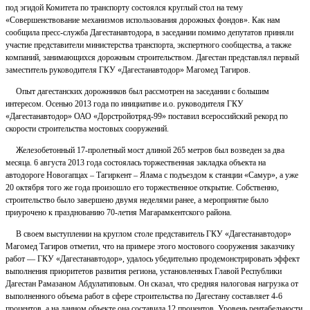
под эгидой Комитета по транспорту состоялся круглый стол на тему
«Совершенствование механизмов использования дорожных фондов». Как нам
сообщила пресс-служба Дагестанавтодора, в заседании помимо депутатов приняли
участие представители министерства транспорта, экспертного сообщества, а также
компаний, занимающихся дорожным строительством. Дагестан представлял первый
заместитель руководителя ГКУ «Дагестанавтодор» Магомед Тагиров.
Опыт дагестанских дорожников был рассмотрен на заседании с большим
интересом. Осенью 2013 года по инициативе и.о. руководителя ГКУ
«Дагестанавтодор» ОАО «Дорстройотряд-99» поставил всероссийский рекорд по
скорости строительства мостовых сооружений.
Железобетонный 17-пролетный мост длиной 265 метров был возведен за два
месяца. 6 августа 2013 года состоялась торжественная закладка объекта на
автодороге Новогапцах – Тагиркент – Ялама с подъездом к станции «Самур», а уже
20 октября того же года произошло его торжественное открытие. Собственно,
строительство было завершено двумя неделями ранее, а мероприятие было
приурочено к празднованию 70-летия Магарамкентского района.
В своем выступлении на круглом столе представитель ГКУ «Дагестанавтодор»
Магомед Тагиров отметил, что на примере этого мостового сооружения заказчику
работ — ГКУ «Дагестанавтодор», удалось убедительно продемонстрировать эффект
выполнения приоритетов развития региона, установленных Главой Республики
Дагестан Рамазаном Абдулатиповым. Он сказал, что средняя налоговая нагрузка от
выполненного объема работ в сфере строительства по Дагестану составляет 4-6
процентов, а на данном объекте она составила 12 процентов. Уровень рентабельности