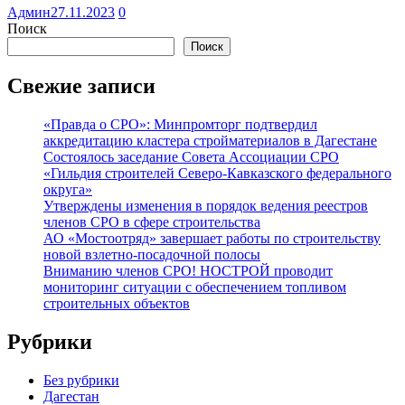
Админ
27.11.2023
0
Поиск
Поиск
Свежие записи
«Правда о СРО»: Минпромторг подтвердил
аккредитацию кластера стройматериалов в Дагестане
Состоялось заседание Совета Ассоциации СРО
«Гильдия строителей Северо-Кавказского федерального
округа»
Утверждены изменения в порядок ведения реестров
членов СРО в сфере строительства
АО «Мостоотряд» завершает работы по строительству
новой взлетно-посадочной полосы
Вниманию членов СРО! НОСТРОЙ проводит
мониторинг ситуации с обеспечением топливом
строительных объектов
Рубрики
Без рубрики
Дагестан