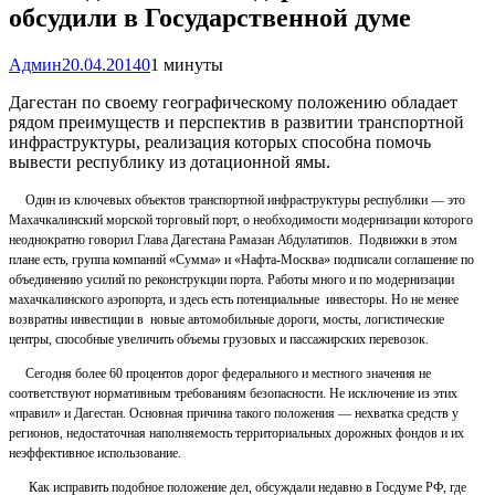
обсудили в Государственной думе
Админ
20.04.2014
0
1 минуты
Дагестан по своему географическому положению обладает
рядом преимуществ и перспектив в развитии транспортной
инфраструктуры, реализация которых способна помочь
вывести республику из дотационной ямы.
Один из ключевых объектов транспортной инфраструктуры республики — это
Махачкалинский морской торговый порт, о необходимости модернизации которого
неоднократно говорил Глава Дагестана Рамазан Абдулатипов. Подвижки в этом
плане есть, группа компаний «Сумма» и «Нафта-Москва» подписали соглашение по
объединению усилий по реконструкции порта. Работы много и по модернизации
махачкалинского аэропорта, и здесь есть потенциальные инвесторы. Но не менее
возвратны инвестиции в новые автомобильные дороги, мосты, логистические
центры, способные увеличить объемы грузовых и пассажирских перевозок.
Сегодня более 60 процентов дорог федерального и местного значения не
соответствуют нормативным требованиям безопасности. Не исключение из этих
«правил» и Дагестан. Основная причина такого положения — нехватка средств у
регионов, недостаточная наполняемость территориальных дорожных фондов и их
неэффективное использование.
Как исправить подобное положение дел, обсуждали недавно в Госдуме РФ, где