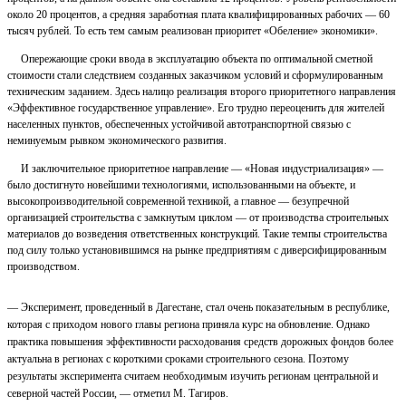
около 20 процентов, а средняя заработная плата квалифицированных рабочих — 60
тысяч рублей. То есть тем самым реализован приоритет «Обеление» экономики».
Опережающие сроки ввода в эксплуатацию объекта по оптимальной сметной
стоимости стали следствием созданных заказчиком условий и сформулированным
техническим заданием. Здесь налицо реализация второго приоритетного направления
«Эффективное государственное управление». Его трудно переоценить для жителей
населенных пунктов, обеспеченных устойчивой автотранспортной связью с
неминуемым рывком экономического развития.
И заключительное приоритетное направление — «Новая индустриализация» —
было достигнуто новейшими технологиями, использованными на объекте, и
высокопроизводительной современной техникой, а главное — безупречной
организацией строительства с замкнутым циклом — от производства строительных
материалов до возведения ответственных конструкций. Такие темпы строительства
под силу только установившимся на рынке предприятиям с диверсифицированным
производством.
— Эксперимент, проведенный в Дагестане, стал очень показательным в республике,
которая с приходом нового главы региона приняла курс на обновление. Однако
практика повышения эффективности расходования средств дорожных фондов более
актуальна в регионах с короткими сроками строительного сезона. Поэтому
результаты эксперимента считаем необходимым изучить регионам центральной и
северной частей России, — отметил М. Тагиров.