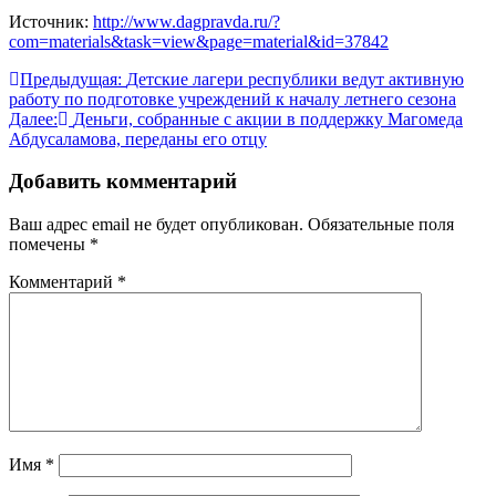
Источник:
http://www.dagpravda.ru/?
com=materials&task=view&page=material&id=37842
Навигация
Предыдущая:
Детские лагери республики ведут активную
работу по подготовке учреждений к началу летнего сезона
по
Далее:
Деньги, собранные с акции в поддержку Магомеда
записям
Абдусаламова, переданы его отцу
Добавить комментарий
Ваш адрес email не будет опубликован.
Обязательные поля
помечены
*
Комментарий
*
Имя
*