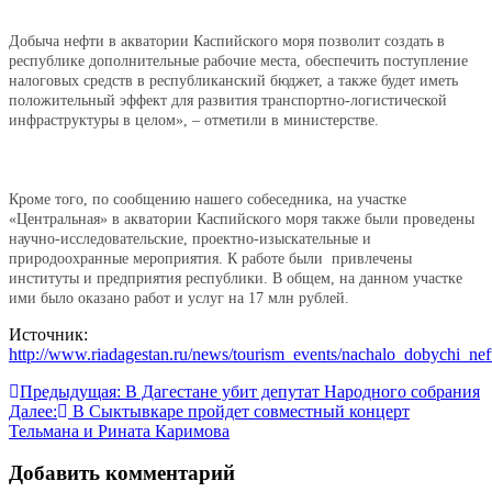
Добыча нефти в акватории Каспийского моря позволит создать в
республике дополнительные рабочие места, обеспечить поступление
налоговых средств в республиканский бюджет, а также будет иметь
положительный эффект для развития транспортно-логистической
инфраструктуры в целом», – отметили в министерстве.
Кроме того, по сообщению нашего собеседника, на участке
«Центральная» в акватории Каспийского моря также были проведены
научно-исследовательские, проектно-изыскательные и
природоохранные мероприятия. К работе были привлечены
институты и предприятия республики. В общем, на данном участке
ими было оказано работ и услуг на 17 млн рублей.
Источник:
http://www.riadagestan.ru/news/tourism_events/nachalo_dobychi_ne
Навигация
Предыдущая:
В Дагестане убит депутат Народного собрания
Далее:
В Сыктывкаре пройдет совместный концерт
по
Тельмана и Рината Каримова
записям
Добавить комментарий