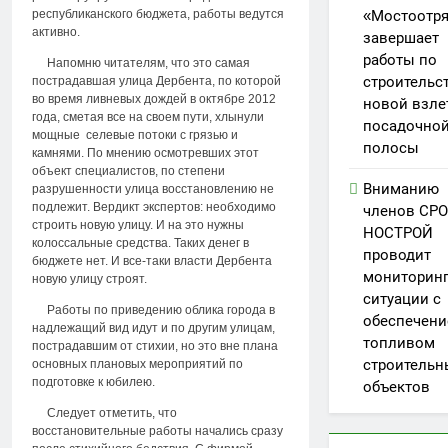
республиканского бюджета, работы ведутся
«Мостоотр
активно.
завершает
работы по
Напомню читателям, что это самая
строительс
пострадавшая улица Дербента, по которой
во время ливневых дождей в октябре 2012
новой взле
года, сметая все на своем пути, хлынули
посадочно
мощные селевые потоки с грязью и
полосы
камнями. По мнению осмот­ревших этот
объект специалистов, по степени
Вниманию
разрушенности улица восстановлению не
подлежит. Вердикт экспертов: необходимо
членов СРО
строить новую улицу. И на это нужны
НОСТРОЙ
колоссальные средства. Таких денег в
проводит
бюджете нет. И все-таки власти Дербента
мониторин
новую улицу строят.
ситуации с
Работы по приведению облика города в
обеспечен
надлежащий вид идут и по другим улицам,
топливом
пострадавшим от стихии, но это вне плана
строительн
основных плановых мероприятий по
подготовке к юбилею.
объектов
Следует отметить, что
восстановительные работы начались сразу