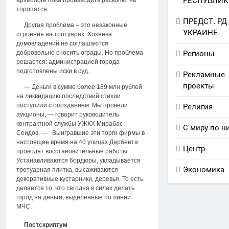
РЕСПУБЛИК
торопятся.
ПРЕДСТ. РД
Другая проблема – это незаконные
УКРАИНЕ
строения на тротуарах. Хозяева
домовладений не соглашаются
добровольно сносить ограды. Но проблема
Регионы
решается: администрацией города
подготовлены иски в суд.
Рекламные
проекты
— Деньги в сумме более 189 млн рублей
на ликвидацию последствий стихии
поступили с опозданием. Мы провели
Религия
аукционы, — говорит руководитель
контрактной службы УЖКХ Мирабас
С миру по н
Сеидов. — Выигравшие эти торги фирмы в
настоящее время на 40 улицах Дербента
Центр
проводят восстановительные работы.
Устанавливаются бордюры, укладывается
Экономика
тротуарная плитка, высаживаются
декоративные кустарники, деревья. То есть
делается то, что сегодня в силах делать
город на деньги, выделенные по линии
МЧС.
Постскриптум