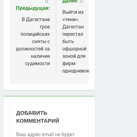
Навигация
Далее:
Предыдущая:
по
Выйти из
В Дагестане
«тени».
записям
трое
Дагестан
полицейских
перестал
сняты с
быть
должностей за
офшорной
наличие
зоной для
судимости
фирм-
однодневок
ДОБАВИТЬ
КОММЕНТАРИЙ
Ваш адрес email не будет