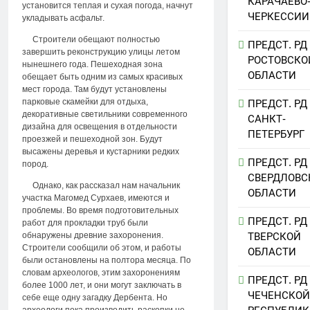
КАРАЧАЕВО
установится теплая и сухая погода, начнут
ЧЕРКЕССИИ
укладывать асфальт.
Строители обещают полностью
ПРЕДСТ. РД
завершить реконструкцию улицы летом
РОСТОВСКО
нынешнего года. Пешеходная зона
ОБЛАСТИ
обещает быть одним из самых красивых
мест города. Там будут установлены
парковые скамейки для отдыха,
ПРЕДСТ. РД
декоративные светильники современного
САНКТ-
дизайна для освещения в отдельности
ПЕТЕРБУРГ
проезжей и пешеходной зон. Будут
высажены деревья и кустарники редких
ПРЕДСТ. РД
пород.
СВЕРДЛОВС
Однако, как рассказал нам начальник
ОБЛАСТИ
участка Магомед Сурхаев, имеются и
проблемы. Во время подготовительных
ПРЕДСТ. РД
работ для прокладки труб были
обнаружены древние захоронения.
ТВЕРСКОЙ
Строители сообщили об этом, и работы
ОБЛАСТИ
были остановлены на полтора месяца. По
словам археологов, этим захоронениям
ПРЕДСТ. РД
более 1000 лет, и они могут заключать в
ЧЕЧЕНСКОЙ
себе еще одну загадку Дербента. Но
археологи пока производить раскопки не