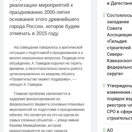
в Дагестан
реализации мероприятий к
празднованию 2000-летия
Состоялось
основания этого древнейшего
заседание
города России, которое будем
Совета
отмечать в 2015 году.
Ассоциаци
«Гильдия
строителей
На совещании говорилось о критической
ситуации с подготовкой к празднованию и о
Северо-
многих нерешенных вопросах. Подводя итог
Кавказског
обсуждения, А. Гамидов поручил не терять
федерально
времени, а безотлагательно начать работу
округа»
целенаправленно по каждому объекту.
«Правительство окажет поддержку», —
обещал А. Гамидов.
Утвержден
изменения 
Главная проблема заключается в
порядок ве
задержке финансирования из
федерального бюджета основных плановых
реестров ч
мероприятий по подготовке к празднованию
СРО в сфер
юбилея. Но несмотря на это на одном из
строительс
самых сложных объектов — улице имени
Керима Мамедбекова, которая
АО
реконструируется за счет средств