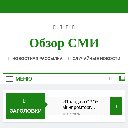
Перейти
к
содержимому
Обзор СМИ
НОВОСТНАЯ РАССЫЛКА
СЛУЧАЙНЫЕ НОВОСТИ
МЕНЮ
«Правда о СРО»:
Минпромторг
ЗАГОЛОВКИ
подтвердил
30.07.2026
аккредитацию
Состоялось
кластера
заседание Совета