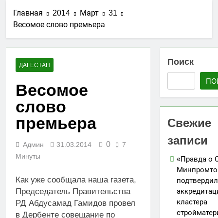
стройматериалов
Ассоциации СРО
27.07.2026
в Дагестане
Главная
2014
Март
31
«Гильдия
Утверждены
строителей
Весомое слово премьера
изменения в
Северо-
порядок ведения
25.07.2026
Кавказского
реестров членов
АО «Мостоотряд»
федерального
СРО в сфере
завершает
Поиск
округа»
строительства
ДАГЕСТАН
работы по
23.07.2026
строительству
ПО
Вниманию членов
Весомое
новой взлетно-
СРО! НОСТРОЙ
посадочной
слово
проводит
19.07.2026
полосы
мониторинг
Для детей
премьера
Свежие
ситуации с
открыли набор
обеспечением
групп по
записи
05.07.2026
топливом
направлениям
0
Админ
31.03.2014
7
строительных
«Я-ИЖЕНЕР» и
Минуты
объектов
«Правда о 
«Я-ДИЗАЙНЕР»
Минпромто
Как уже сообщала наша газета,
подтвердил
аккредита
Председатель Правительства
кластера
РД Абдусамад Гамидов провел
стройматер
в Дербенте совещание по