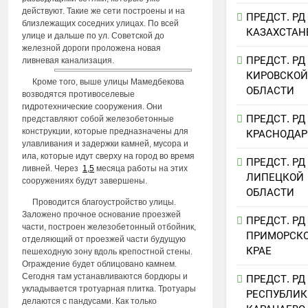
действуют. Такие же сети построены и на
ПРЕДСТ. РД
близлежащих соседних улицах. По всей
КАЗАХСТАН
улице и дальше по ул. Советской до
железной дороги проложена новая
ПРЕДСТ. РД
ливневая канализация.
КИРОВСКОЙ
Кроме того, выше улицы Мамедбекова
ОБЛАСТИ
возводятся противоселевые
гидротехнические сооружения. Они
ПРЕДСТ. РД
представляют собой железобетонные
конструкции, которые предназначены для
КРАСНОДАР
улавливания и задержки камней, мусора и
ила, которые идут сверху на город во время
ПРЕДСТ. РД
ливней. Через
1,5
месяца работы на этих
ЛИПЕЦКОЙ
сооружениях будут завершены.
ОБЛАСТИ
Проводится благоустройство улицы.
Заложено прочное основание проезжей
ПРЕДСТ. РД
части, построен железобетонный отбойник,
ПРИМОРСК
отделяющий от проезжей части будущую
КРАЕ
пешеходную зону вдоль крепостной стены.
Ограждение будет облицовано камнем.
Сегодня там устанавливаются бордюры и
ПРЕДСТ. РД
укладывается тротуарная плитка. Тротуары
РЕСПУБЛИК
делаются с пандусами. Как только