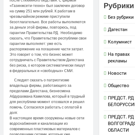
после стихийного бедствия. С фирмой
Рубрики
«Газинжсети-техно» был заключен договор
на сумму 251 млн рублей. К работам в
чрезвычайном режиме приступили
Без рубрики
безотлагательно. Все работы выполняются
за деньги этой фирмы, повторюсь, под
Дагестан
гарантии Правительства РД. Необходимо
сказать, что Правительство республики свои
Колумнист
гарантии выполняет: уже есть
распоряжение на погашение части затрат.
На правах
Это говорит о том, что бизнес может
сотрудничать с Правительством Дагестана
рекламы
без риска, о котором систематически пишут
в федеральных и «свободных» СМИ.
Новости
Следует сказать о патриотизме
Общество
владельца фирмы, работающего за
пределами Дагестана, бизнесмена
Абдурахмана Камилова, который в трудный
ПРЕДСТ. РД
для республики момент отозвался и решил
БЕЛОРУССИ
помочь. Согласился работать с оплатой в
долг.
ПРЕДСТ. РД
В настоящее время сооружены новые сети
ВОЛГОГРАД
водоснабжения и канализации из
современных пластиковых материалов с
ОБЛАСТИ
разводящими сетями, которые уже