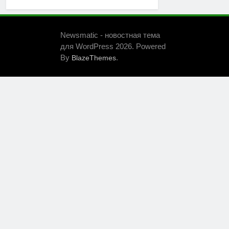
Newsmatic - новостная тема
для WordPress 2026. Powered
By
.
BlazeThemes