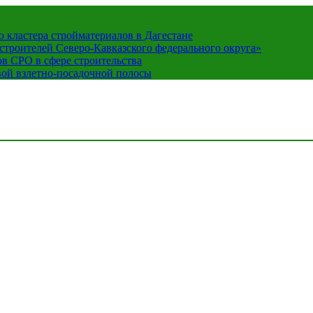
кластера стройматериалов в Дагестане
строителей Северо-Кавказского федерального округа»
в СРО в сфере строительства
вой взлетно-посадочной полосы