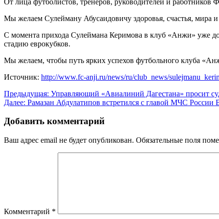
От лица футболистов, тренеров, руководителей и работников
Мы желаем Сулейману Абусаидовичу здоровья, счастья, мира и
С момента прихода Сулеймана Керимова в клуб «Анжи» уже до
стадию еврокубков.
Мы желаем, чтобы путь ярких успехов футбольного клуба «А
Источник:
http://www.fc-anji.ru/news/ru/club_news/sulejmanu_ke
Навигация
Предыдущая:
Управляющий «Авиалиний Дагестана» просит суд
Далее:
Рамазан Абдулатипов встретился с главой МЧС Росси
по
записям
Добавить комментарий
Ваш адрес email не будет опубликован.
Обязательные поля пом
Комментарий
*