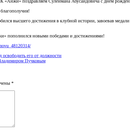
 ФК «Анжи» поздравляем Сулеймана Абусаидовича с днем рожден
 благополучия!
бился высшего достижения в клубной истории, завоевав медали
нжи» пополнился новыми победами и достижениями!
rimovu_48120314/
 освободить его от должности
и Владимиром Пучковым
ечены
*