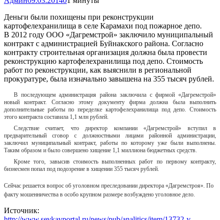
Админ
09.03.2014
0
1 минуты
Деньги были похищены при реконструкции
картофелехранилища в селе Карамахи под пожарное депо.
В 2012 году ООО «Дагремстрой» заключило муниципальный
контракт с администрацией Буйнакского района. Согласно
контракту строительная организация должна была провести
реконструкцию картофелехранилища под депо. Стоимость
работ по реконструкции, как выяснили в региональной
прокуратуре, была изначально завышена на 355 тысяч рублей.
В последующем администрация района заключила с фирмой «Дагремстрой»
новый контракт. Согласно этому документу фирма должна была выполнить
дополнительные работы по переделке картофелехранилища под депо. Стоимость
этого контракта составила 1,1 млн рублей.
Следствие считает, что директор компании «Дагремстрой» вступил в
предварительный сговор с должностными лицами районной администрации,
заключил муниципальный контракт, работы по которому уже были выполнены.
Таким образом и было совершено хищение 1,1 миллиона бюджетных средств.
Кроме того, завысив стоимость выполненных работ по первому контракту,
бизнесмен попал под подозрение в хищении 355 тысяч рублей.
Сейчас решается вопрос об уголовном преследовании директора «Дагремстроя». По
факту мошенничества в особо крупном размере возбуждено уголовное дело.
Источник:
http://www.sevkavportal.ru/news/pub/analitics/item/13732-v-