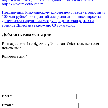
bujnakske-direktora-str.html
Навигация
Предыдущая:
Кикунинскому консервному заводу предоставят
100 млн рублей госгарантий для реализации инвестпроекта
по
Далее:
Из-за нарушений международных стандартов на
записям
границе Дагестана задержано 60 тонн яблок
Добавить комментарий
Ваш адрес email не будет опубликован.
Обязательные поля
помечены
*
Комментарий
*
Имя
*
Email
*