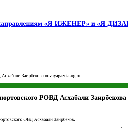
по направлениям «Я-ИЖЕНЕР» и «Я-ДИЗ
Асхабали Заирбекова novayagazeta-ug.ru
юртовского РОВД Асхабали Заирбекова n
люртовского ОВД Асхабали Заирбеков.