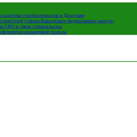
кластера стройматериалов в Дагестане
строителей Северо-Кавказского федерального округа»
в СРО в сфере строительства
вой взлетно-посадочной полосы