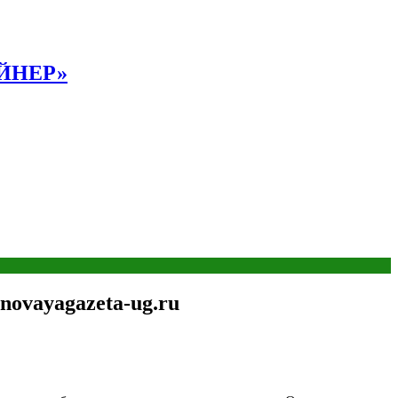
АЙНЕР»
ovayagazeta-ug.ru