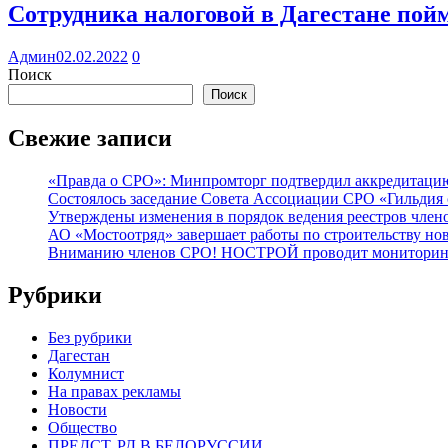
Сотрудника налоговой в Дагестане пойм
Админ
02.02.2022
0
Поиск
Поиск
Свежие записи
«Правда о СРО»: Минпромторг подтвердил аккредитацию 
Состоялось заседание Совета Ассоциации СРО «Гильдия 
Утверждены изменения в порядок ведения реестров члено
АО «Мостоотряд» завершает работы по строительству но
Вниманию членов СРО! НОСТРОЙ проводит мониторинг 
Рубрики
Без рубрики
Дагестан
Колумнист
На правах рекламы
Новости
Общество
ПРЕДСТ. РД В БЕЛОРУССИИ