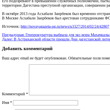
Его подозревают в превышении служебных полномочий, пытках
территории Дагестана преступной организации, совершении 
В октябре 2013 года Асхабали Заирбеков был временно отстране
В Москве Асхабали Заирбеков был арестован сотрудниками Ф
Источник:
http://novayagazeta-ug.ru/news/u3327/2014/02/24/42807
Навигация
Предыдущая:
Генпрокуратура выбрала для экс-мэра Махачкалы
Далее:
В Астраханской области прошли Дни дагестанской литера
по
записям
Добавить комментарий
Ваш адрес email не будет опубликован.
Обязательные поля пом
Комментарий
*
Имя
*