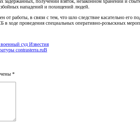
 задержанных, получении взяток, незаконном хранении и сбыте
разбойных нападений и похищений людей.
н от работы, в связи с тем, что шло следствие касательно его п
СБ в ходе проведения специальных оперативно-розыскных меро
 военный суд Известия
туры contrasterra.ruВ
ечены
*