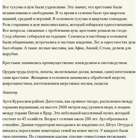
Все тухумы в ауле были узденскими. Это значит, что крестьяне были
независимыми и свободными. В то время в селении было три квартала:
нижний, средний и верхний. В основном тухумы и кварталы совпадали.
Роль старшины в ауле выполнял кавха, который избирался односельчанами.
Все вопросы, связанные с проблемами аула, крестьяне решали на сходе.
Сход обычно собирался на годекане. Сенокосы и пастбища в основном
были общинными, встречались и частные владения. Лес в окрестностях аула
был общим. А такие лесные массивы, как Афна, Ажний, Стхан, делили для
вырубки.
Крестьяне занимались преимущественно земледелием и скотоводством.
Орудия труда (плуги, лопаты, молотильные доски, веники, сани) изготовляли
сами крестьяне. Женщины в основном занимались обработкой шерсти,
ковроткачеством, изготовлением шерстяных носков, паласов.
Ашахюр
Аул в Курахском районе Дагестана, как орлиное гнездо, расположен между
горными вершинами, на высоте 2600 метров над уровнем моря, в лощине
между горами Питан и Ярар. Это небольшой населенный пункт, который
состоит из 45 хозяйств. Возраст селения около 200 лет. Аул образовался
стихийно. Данная территория находилась во владении сел. Штул. Оттуда и
началось переселение некоторых семей на новое место. У каждого были
свои причины. По старинным адатам, горские семьи (семьи нескольких