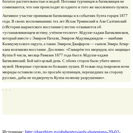
богатое растительностью и водой. Потомки турчинцев и багиклинцев не
сомневаются, что они происходят из одного и того же населенного пункта.
Активное участие принимали багиклинцы и в событиях бунта горцев 1877
года. В своих воспоминаниях тех лет Исхак Урминский и Али Салтинский
(«История шариатского восстания») лестно отзываются об
«устанавливающем истину, учёном-теологе» Абдулле-хаджи Багиклинском,
который вместе с Эмиром Патали, Эмиром Абдулмаджидом — наибами
Казикумухского округа, а также Эмиром Джафаром — сыном Эмира Аглар-
хана возглавлял восстание. Дословно: «Главарём тех мюридов, кто защищал
Куппа 8 числа, месяца Рамазан 1877 года был и Абдулла-хаджи
Багиклинский. Бой шёл целый день. С обоих сторон было убито много
мужей. Неверные стреляли из больших пушек. И только под покровом ночи
мюриды оставили село, по просьбе куппинцев, перешедших на сторону
русских, дабы не подвергнуть Куппа полному разрушению».
Источник:
http://dagzhizn.ru/obshestvo/auly-dagestana-20-02-