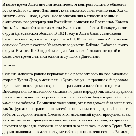
В новое время Ашты являлся политическим центром вольного общества
Буркун-Дарго (Старая Даргиния), куда также входили аулы Кунки, Худуц,
Анклуг, Амух, Чираг, Цирхе. После завершения Кавказской войны и
окончательного утверждения Российской империи на Восточном Кавказе,
Ашты был включён в состав Ашты-Кулинского наибства, Казикумухского
округа Дагестанской области. В 1921 году в Ашты была установлена
Советская власть, после чего декретом ВЦИК был образован Аштынский
сельский Совет, в составе Уркарахского участка Кайтаго-Табасаранского
округа. В марте 1930 года был создан Аштынский колхоз, который в
Советское время считался одним из лучших в Дагестане.
Багикла
Селение Лакского района первоначально располагалось на юго-западной
стороне Турчи-Дага, в местности «Бургъисану», на границе с Андалалом,
где и в настоящее время сохранились развалины населённого пункта.
Впоследствии по настоянию халкьлавчи (глава народа), как гласит предание,
населённый пункт был перенесён в местность «АритIалу» и даже обнесён
каменным забором. По мнению халкьлавчи, этот аул должен был выполнять
как бы функции пограничного населённого пункта и защищать Лакию от
набегов соседних племен. Сколько этот населенный пункт просуществовал
на этом месте история умалчивает, но, спустя какое-то время, по причине
нехватки воды одна половина населения переселилась на север Турчи-Дага,
другая половина — в местность, где сейчас расположено селение Багикла,