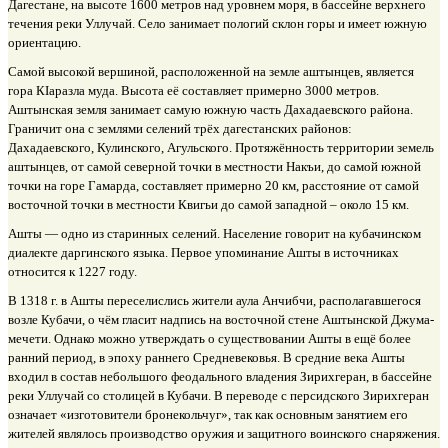
Дагестане, на высоте 1600 метров над уровнем моря, в бассейне верхнего
течения реки Уллучай. Село занимает пологий склон горы и имеет южную
ориентацию.
Самой высокой вершиной, расположенной на земле аштынцев, является
гора КIаразла муда. Высота её составляет примерно 3000 метров.
Аштынская земля занимает самую южную часть Дахадаевского района.
Граничит она с землями селений трёх дагестанских районов:
Дахадаевского, Кулинского, Агульского. Протяжённость территории земель
аштынцев, от самой северной точки в местности Накъи, до самой южной
точки на горе Гамарда, составляет примерно 20 км, расстояние от самой
восточной точки в местности Квигьи до самой западной – около 15 км.
Ашты — одно из старинных селений. Население говорит на кубачинском
диалекте даргинского языка. Первое упоминание Ашты в источниках
относится к 1227 году.
В 1318 г. в Ашты переселислись жители аула Анчибчи, располагавшегося
возле Кубачи, о чём гласит надпись на восточной стене Аштынской Джума-
мечети. Однако можно утверждать о существовании Ашты в ещё более
ранний период, в эпоху раннего Средневековья. В средние века Ашты
входил в состав небольшого феодального владения Зирихгеран, в бассейне
реки Уллучай со столицей в Кубачи. В переводе с персидского Зирихгеран
означает «изготовители бронекольчуг», так как основным занятием его
жителей являлось производство оружия и защитного воинского снаряжения.