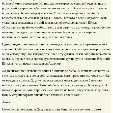
братьев) жили совместно. Но иногда некоторые из сыновей отделялись от
родителей и строили себе дома на новых местах. Вот и молодые штульцы
подыскали себе подходящее место. У них там находились пастбища,
возделываемые земельные угодья. Словом, теснота в селе и отдаленность
указанных земельных угодий заставили отдельных жителей Штула
обосноваться на более удобном месте для развития скотоводства, особенно
овцеводства, где кругом находились альпийские луга, просторные
пастбища, сенокосные площади, лесные массивы.
Однако надо отметить, что их там ожидали и трудности. Первоначально в
течение 30-40 лет умерших на санях отвозили в село предков и хоронили на
общем кладбище, так как родственные и тухумные связи сохранялись очень
долго. В первые годы своего существования аул получил название Верхний
Штул, а потом начал называться Ашахюр.
До Великой Отечественной войны в Ашахюре было 70 личных хозяйств. В
трудные и голодные годы войны несколько семей разорились, люди погибли
от голода и холода. Другие переселились в места, где можно было как-
нибудь просуществовать. Тяжелой была жизнь у сельчан до 60-х годов. В
колхозе кроме одной старой фермы ничего не было, отсутствовала дорога,
главным транспортом ашахюрцев являлись арба и сани.
Ашты
Селение расположено в Дахадаевском районе, во внутреннем горном