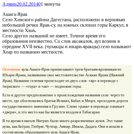
Админ
20.02.2014
0
1 минуты
Ашага-Ярак
Село Хивского района Дагестана, расположено в верховьях
небольшой речки Ярак-су, на южных склонах горы Каркул, в
местности Хваъ.
Село других названий не имеет. Точное время его
образования неизвестно. Со слов аксакалов, аул возник в
середине XVII века. (чулакцы и юхари-яракцы) село называют
Хоар по названию местности.
Основание
аула Ашага-Ярак приписывают трем братьям-кровникам из
Юхари-Ярака, назвавшим свое местожительство Асккан Яракк (Нижний
Ярак). Название селения происходит из двух слов: «яр» в переводе с
тюркского — «гора» и «ак» — подножие горы.
Есть и другое предположение о происхождении названия села: через то
место, где обосновались братья Исмаил, Бабах и Мюрч, проходила дорога
государственного значения в Грузию. Слово «ракк» в переводе означает
«двери», и это место как бы является входом в Табасаран.
В то время в магале Нитрих было много разрозненных аулов. Это такие
аулы, как Бегран, Гюбряг, Чучгар, Амнар, Инжла, Дадага. Они и вошли в
состав вновь образованного аула Ашага-Ярак.