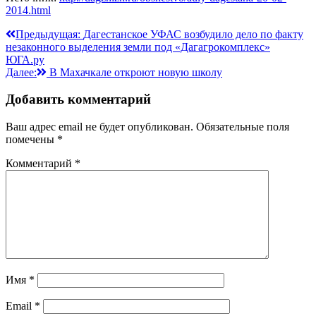
2014.html
Навигация
Предыдущая:
Дагестанское УФАС возбудило дело по факту
незаконного выделения земли под «Дагагрокомплекс»
по
ЮГА.ру
записям
Далее:
В Махачкале откроют новую школу
Добавить комментарий
Ваш адрес email не будет опубликован.
Обязательные поля
помечены
*
Комментарий
*
Имя
*
Email
*