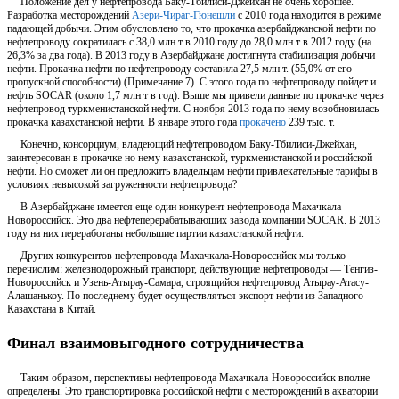
Положение дел у нефтепровода Баку-Тбилиси-Джейхан не очень хорошее.
Разработка месторождений
Азери-Чираг-Гюнешли
с 2010 года находится в режиме
падающей добычи. Этим обусловлено то, что прокачка азербайджанской нефти по
нефтепроводу сократилась с 38,0 млн т в 2010 году до 28,0 млн т в 2012 году (на
26,3% за два года). В 2013 году в Азербайджане достигнута стабилизация добычи
нефти. Прокачка нефти по нефтепроводу составила 27,5 млн т. (55,0% от его
пропускной способности) (Примечание 7). С этого года по нефтепроводу пойдет и
нефть SOCAR (около 1,7 млн т в год). Выше мы привели данные по прокачке через
нефтепровод туркменистанской нефти. С ноября 2013 года по нему возобновилась
прокачка казахстанской нефти. В январе этого года
прокачено
239 тыс. т.
Конечно, консорциум, владеющий нефтепроводом Баку-Тбилиси-Джейхан,
заинтересован в прокачке но нему казахстанской, туркменистанской и российской
нефти. Но сможет ли он предложить владельцам нефти привлекательные тарифы в
условиях невысокой загруженности нефтепровода?
В Азербайджане имеется еще один конкурент нефтепровода Махачкала-
Новороссийск. Это два нефтеперерабатывающих завода компании SOCAR. В 2013
году на них переработаны небольшие партии казахстанской нефти.
Других конкурентов нефтепровода Махачкала-Новороссийск мы только
перечислим: железнодорожный транспорт, действующие нефтепроводы — Тенгиз-
Новороссийск и Узень-Атырау-Самара, строящийся нефтепровод Атырау-Атасу-
Алашанькоу. По последнему будет осуществляться экспорт нефти из Западного
Казахстана в Китай.
Финал взаимовыгодного сотрудничества
Таким образом, перспективы нефтепровода Махачкала-Новороссийск вполне
определены. Это транспортировка российской нефти с месторождений в акватории