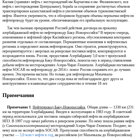
Каспия («ранняя» нефть с месторождений им Корчагина и им. Филановского, вся
нефть с месторождения Центральное), борьба за сохранение достигнутых объемов
транспортировки казахстанской нефти и увеличение объемов туркменистанской
нефти. Имеется уверенность, что в обозримом будущем объемы перекачки нефти по
нефтепроводу будет на уровне, обеспечивающим его прибыльную эксплуатацию.
Так чем вызвано прекращение Россией действия договора на прокачку
азербайджанской нефти по нефтепроводу Баку-Новороссийск? В первую очередь,
изменениями в нефтяной сфере Каспийского региона, обусловленными векторами
развития отдельных ее составляющих. Перманентные изменения в нефтеносных
регионах и определяют жизнь нефтепроводов. Они строятся, реконструируются,
переориентируется с аверсных на реверсные поставки нефти, консервируются и
возрождаются вновь. Россия, предоставив Азербайджану 5,0 млн т пропускной
способности нефтепровода Баку-Новороссийск, помогла ему в период становления
добычи нефти на месторождениях Азери-Чираг-Гюшешли. Азербайджан поставками
нефти SOCAR по нефтепроводу до 2014 г. помог России сохранить его до лучших
времен. Эти времена настали. Но только для нефтепровода Махачкала-
Новороссийск. Плохо то, что два соседа пока не поблагодарили друг друга за
конструктивное и взаимовыгодное сотрудничество в течение 18 лет.
Примечания
Примечание 1
.
Нефтепровод Баку-Новороссийск
. Общая длина — 1330 км (231
км на территории Азербайджана). Введен в эксплуатацию в 1983 году. В советский
период использовался для поставок западно-сибирской нефти на азербайджанские
НПЗ. В 1997 году начал работать в реверсном режиме. По нему пошла ранняя нефть
(с
Сангачальского
терминала)
месторождений Азери-Чираг-Гюнешли. Позднее, по
нему шла на экспорт нефть SOCAR. Пропускная способность на азербайджанском
участке
— 5,0 млн т нефти в год
, на российском (от Махачкалы до Новороссийска)