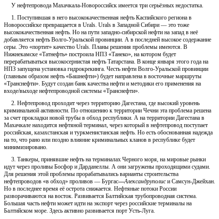
У нефтепровода Махачкала-Новороссийск имеется три серьёзных недостатка.
1. Поступившая в него высококачественная нефть Каспийского региона в
Новороссийске превращается в Urals. Urals в Западной Сибири — это тоже
высококачественная нефть. Но на пути западно-сибирской нефти на запад в неё
добавляется нефть Волго-Уральской провинции. А в последней высокое содержание
серы. Это «портит» качество Urals. Планы решения проблемы имеются. В
Нижнекамске «Татнефть» построила НПЗ «Танеко», на котором будет
перерабатываться высокосернистая нефть Татарстана. В конце января этого года на
НПЗ запущена установка гидрокрекинга. Честь нефти Волго-Уральской провинции
(главным образом нефть «Башнефти») будет направлена в восточные маршруты
«Транснефти». Будут создан банк качества нефти и методики его применения на
входе/выходе нефтепроводной системы «Транснефти».
2. Нефтепровод проходит через территорию Дагестана, где высокий уровень
криминальной активности. По отношению к территории Чечни эта проблема решена
за счет прокладки новой трубы в обход республики. А на территории Дагестана в
Махачкале находится нефтяной терминал, через который в нефтепровод поступает
российская, казахстанская и туркменистанская нефть. Но есть обоснованная надежда
на то, что рано или поздно влияние криминальных кланов в республике будет
минимизировано.
3. Танкеры, принявшие нефть на терминалах Черного моря, на мировые рынки
идут через проливы Босфор и Дарданеллы. А они загружены проходящими судами.
Для решения этой проблемы прорабатывались варианты строительства
нефтепроводов «в обход» проливов — Бургас
—
Александруполис
и Самсун-Джейхан.
Но в последнее время её острота снижается. Нефтяные потоки России
разворачиваются на восток. Развивается Балтийская трубопроводная система.
Большая часть нефти может идти на экспорт через российские терминалы на
Балтийском море. Здесь активно развивается порт Усть-Луга.