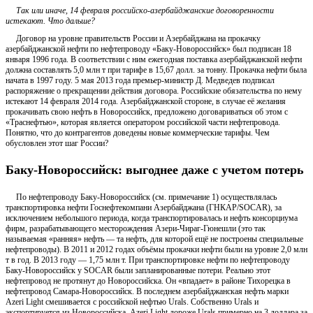
Так или иначе, 14 февраля российско-азербайджанские договоренности
истекают. Что дальше?
Договор на уровне правительств России и Азербайджана на прокачку
азербайджанской нефти по нефтепроводу «Баку-Новороссийск» был подписан 18
января 1996 года. В соответствии с ним ежегодная поставка азербайджанской нефти
должна составлять 5,0 млн т при тарифе в 15,67 долл. за тонну. Прокачка нефти была
начата в 1997 году. 5 мая 2013 года премьер-министр Д. Медведев подписал
распоряжение о прекращении действия договора. Российские обязательства по нему
истекают 14 февраля 2014 года. Азербайджанской стороне, в случае её желания
прокачивать свою нефть в Новороссийск, предложено договариваться об этом с
«Траснефтью», которая является оператором российской части нефтепровода.
Понятно, что до контрагентов доведены новые коммерческие тарифы. Чем
обусловлен этот шаг России?
Баку-Новороссийск: выгоднее даже с учетом потерь
По нефтепроводу Баку-Новороссийск (см. примечание 1) осуществлялась
транспортировка нефти Госнефтекомпани Азербайджана (ГНКАР/SOCAR), за
исключением небольшого периода, когда транспортировалась и нефть консорциума
фирм, разрабатывающего месторождения Азери-Чираг-Гюнешли (это так
называемая «ранняя» нефть — та нефть, для которой ещё не построены специальные
нефтепроводы). В 2011 и 2012 годах объёмы прокачки нефти были на уровне 2,0 млн
т в год. В 2013 году — 1,75 млн т. При транспортировке нефти по нефтепроводу
Баку-Новороссийск у SOCAR были запланированные потери. Реально этот
нефтепровод не протянут до Новороссийска. Он «впадает» в районе Тихорецка в
нефтепровод Самара-Новороссийск. В последнем азербайджанская нефть марки
Azeri Light смешивается с российской нефтью Urals. Собственно Urals и
экспортируется из Новороссийска. Azeri Light дороже Urals примерно на 3 доллара за