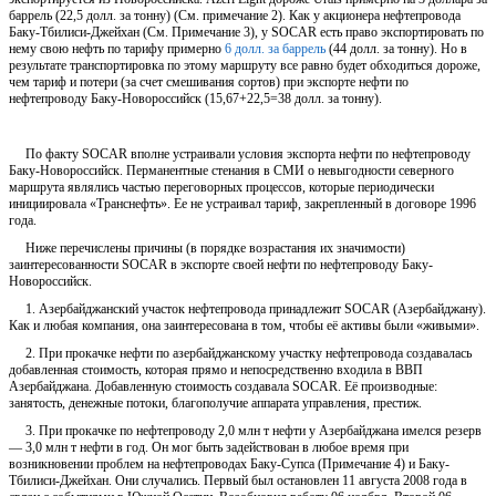
баррель (22,5 долл. за тонну) (См. примечание 2). Как у акционера нефтепровода
Баку-Тбилиси-Джейхан (См. Примечание 3), у SOCAR есть право экспортировать по
нему свою нефть по тарифу примерно
6 долл. за баррель
(44 долл. за тонну). Но в
результате транспортировка по этому маршруту все равно будет обходиться дороже,
чем тариф и потери (за счет смешивания сортов) при экспорте нефти по
нефтепроводу Баку-Новороссийск (15,67+22,5=38 долл. за тонну).
По факту SOCAR вполне устраивали условия экспорта нефти по нефтепроводу
Баку-Новороссийск. Перманентные стенания в СМИ о невыгодности северного
маршрута являлись частью переговорных процессов, которые периодически
инициировала «Транснефть». Ее не устраивал тариф, закрепленный в договоре 1996
года.
Ниже перечислены причины (в порядке возрастания их значимости)
заинтересованности SOCAR в экспорте своей нефти по нефтепроводу Баку-
Новороссийск.
1. Азербайджанский участок нефтепровода принадлежит SOCAR (Азербайджану).
Как и любая компания, она заинтересована в том, чтобы её активы были «живыми».
2. При прокачке нефти по азербайджанскому участку нефтепровода создавалась
добавленная стоимость, которая прямо и непосредственно входила в ВВП
Азербайджана. Добавленную стоимость создавала SOCAR. Её производные:
занятость, денежные потоки, благополучие аппарата управления, престиж.
3. При прокачке по нефтепроводу 2,0 млн т нефти у Азербайджана имелся резерв
— 3,0 млн т нефти в год. Он мог быть задействован в любое время при
возникновении проблем на нефтепроводах Баку-Супса (Примечание 4) и Баку-
Тбилиси-Джейхан. Они случались. Первый был остановлен 11 августа 2008 года в