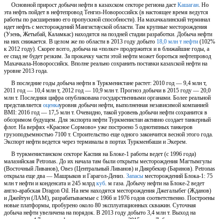
Основной прирост добычи нефти в казахском секторе региона даст
Кашаган
. Но
эта нефть пойдет в нефтепровод Тенгиз-Новороссийск (в настоящее время ведутся
работы по расширению его пропускной способности). На махачкалинский терминал
идет нефть с месторождений Мангистауской области. Там крупные месторождения
(Узень, Жетыбай, Каламкас) находятся на поздней стадии разработки. Добыча нефти
на них снижается. В целом же по области в 2013 году добыто
18,0 млн т нефти
(102%
к 2012 году). Скорее всего, добыча на «полке» продержится и в ближайшие годы, а
ее спад не будет резким. За прокачку части этой нефти может бороться нефтепровод
Махачкала-Новороссийск. Вполне реально сохранить поставки казахской нефти на
уровне 2013 года.
В последние годы добыча нефти в Туркменистане растет: 2010 год — 9,4 млн т,
2011 год — 10,4 млн т, 2012 год — 10,9 млн т. Прогноз добычи в 2015 году — 20,0
млн т. Последняя цифра опубликована государственными органами. Более реальной
представляется
оценка
уровня добычи нефти, выполненная независимой компанией
BMI: 2016 год — 17,5 млн т. Очевидно, такой уровень добычи нефти сохранится в
обозримом будущем. Для экспорта нефти Туркменистан активно создает танкерный
флот. На верфях «Красное Сормово» уже построено 5 однотипных танкеров
грузоподъемностью 7100 т. Строительство еще одного закончится весной этого года.
Экспорт нефти ведется через терминалы в портах Туркменбаши и Экерем.
В туркменистанском секторе Каспия на Блоке-1 работы ведет (с 1996 года)
малазийская Petronas. До их начала там были открыты месторождения Магтымгулы
(Восточный Ливанов), Овез (Центральный Ливанов) и Диярбекир (Баринов). Petronas
открыла еще два — Машрыков и Гарагол-Дениз.
Запасы
месторождений Блока-1: 75
млн т нефти и конденсата и 245 млрд
куб
. м газа. Добычу нефти на Блоке-2 ведет
англо-арабская Dragon Oil. На нем находятся месторождения Джегалыбег (Жданов)
и Джейтун (ЛАМ), разрабатываемые с 1966 и 1976 годов соответственно. Построены
новые платформы, пробурено около 80 эксплуатационных скважин. Суточная
добыча нефти увеличена на порядок. В 2013 году добыто 3,4 млн т. Выход на