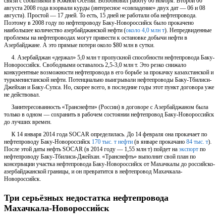
связи с событиями в Южной Осетии. Возобновил работу 06 ноября. Второй 06
августа 2008 года взорвали курды (интересное «совпадение» двух дат — 06 и 08
августа). Простой — 17 дней. То есть, 15 дней не работали оба нефтепровода.
Поэтому в 2008 году по нефтепроводу Баку-Новороссийск было прокачено
наибольшее количество азербайджанской нефти (
около 4,0 млн т
). Непредвиденные
проблемы на нефтепроводах могут привести к остановке добычи нефти в
Азербайджане. А это прямые потери около $80 млн в сутки.
4. Азербайджан «держал» 5,0 млн т пропускной способности нефтепровода Баку-
Новороссийск. Свободными оставалось 2,5-3,0 млн т. Это резко снижало
конкурентные возможности нефтепровода в его борьбе за прокачку казахстанской и
туркменистанской нефти. Потенциально выигрывали нефтепроводы Баку-Тбилиси-
Джейхан и Баку-Супса. Но, скорее всего, в последние годы этот пункт договора уже
не действовал.
Заинтересованность «Транснефти» (России) в договоре с Азербайджаном была
только в одном — сохранить в рабочем состоянии нефтепровод Баку-Новороссийск
до лучших времен.
К 14 января 2014 года SOCAR определилась. До 14 февраля она прокачает по
нефтепроводу Баку-Новороссийск
170 тыс. т нефти
(в январе прокачано
84 тыс. т
).
После этой даты нефть SOCAR (в 2014 году — 1,55 млн т) пойдет на
экспорт
по
нефтепроводу Баку-Тбилиси-Джейхан. «Транснефть» выполнит свой план по
консервации участка нефтепровода Баку-Новороссийск от Махачкалы до российско-
азербайджанской границы, и он превратится в нефтепровод Махачкала-
Новороссийск.
Три серьёзных недостатка нефтепровода
Махачкала-Новороссийск