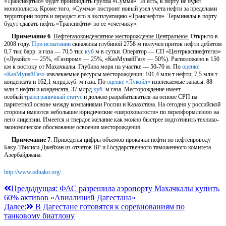
«Транснефтью» будет производить группа «Сумма». То есть, в порту не будет
монополиста. Кроме того, «Сумма» построит новый узел учета нефти за пределами
территории порта и передаст его в эксплуатацию «Транснефти». Терминалы в порту
будут сдавать нефть «Транснефти» по ее «счетчику».
Примечание 6
.
Нефтегазоконденсатное месторождение Центральное.
Открыто в
2008 году.
При испытании
скважины глубиной 2758 м получен приток нефти дебитом
0,7 тыс барр. и газа — 70,5 тыс
куб
м в сутки. Оператор — СП «Центркаспнефтегаз»
(«Лукойл» — 25%, «Газпром» — 25%, «КазМунайГаз» — 50%). Расположено в 150
км к востоку от Махачкалы. Глубина моря на участке — 50-70 м. По
оценке
«КазМунайГаз»
извлекаемые ресурсы месторождения: 101,4 млн т нефти, 7,5 млн т
конденсата и 162,1 млрд.куб. м газа. По
оценке «Лукойл»
извлекаемые запасы: 88
млн т нефти и конденсата, 37 млрд
куб
. м газа. Месторождение имеет
особый
трансграничный статус
и должно разрабатываться на основе СРП на
паритетной основе между компаниями России и Казахстана. На сегодня у российской
стороны имеются небольшие юридические «шероховатости» по переоформлению на
него лицензии. Имеется и твердое желание как можно быстрее подготовить технико-
экономическое обоснование освоения месторождения.
Примечание 7
. Приведены цифры объемов прокачки нефти по нефтепроводу
Баку-Тбилиси-Джейхан из отчетов ВР и Государственного таможенного комитета
Азербайджана.
http://www.odnako.org/
Навигация
Предыдущая:
ФАС разрешила аэропорту Махачкалы купить
60% активов «Авиалиний Дагестана»
по
Далее:
В Дагестане готовятся к соревнованиям по
записям
танковому биатлону