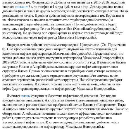
месторождения им. Филановского. Добыча на нем начнется в 2015-2016 годах и на
«полке»
составит
8 млн т нефти и 1 млрд куб. м газа в год. Декларированы планы
добычи нефти и газа и на других месторождениях российского сектора Каспия. Но их
реализация не начата. Проекты добычи нефти на месторождениях им. Корчагина и
им. Филановского включают и строительство трубопроводной системы (на
завершающей стадии обустройства промыслов). По ней добытая нефть будет
поступать в нефтепровод Тенгиз-Новороссийск (Каспийский трубопроводный
консорциум). Но до ввода ее в строй «ранняя» нефть с этих месторождений будет
экспортироваться через нефтепровод Махачкала-Новороссийск.
Впереди начало добычи нефти на месторождении Центральное. (См. Примечание
6). Оно сформировано природой и открыто людьми как будто специально для
заполнения нефтью нефтепровода Махачкала-Новороссийск. Представляется, что
первая добытая на нем нефть поступит в нефтепровод Махачкала-Новороссийск в
2019-2020 годах, а добыча на «полке» составит 3-5 млн т в год. В акватории Каспия
на границе России и Азербайджана выявлена крупная нефтегазоперспективная
структура Ялама. Однако ее опоискование в азербайджанском секторе акватории
(пробурено две скважины) дало отрицательные результаты. Это снижает, но не
отменяет перспективы российской части структуры. На ней непременно пробурят
поисковую скважину. В случае открытие здесь нефтяной залежи, добытая из нее
нефть будет транспортироваться по нефтепроводу Махачкала-Новороссийск.
Имеются
планы
создания в Дагестане нефтегазовой компании. Это вполне
конструктивная инициатива. Автор статьи знаком с результатами поисковых работ,
выполненных в регионе (включая прибрежный шельф Каспия) «Газпромом». Тогда
«Газпром» интересовали только крупные нефтегазоперспективные объекты. Такие не
обнаружены. А небольшая компания может вполне эффективно вести поисковые
работы, ориентируясь на открытие и последующую разработку небольших
месторождений нефти и газа. В случае ее удачного становления, добытая нефть
может экспортироваться по нефтепроводу Махачкала-Новороссийск.