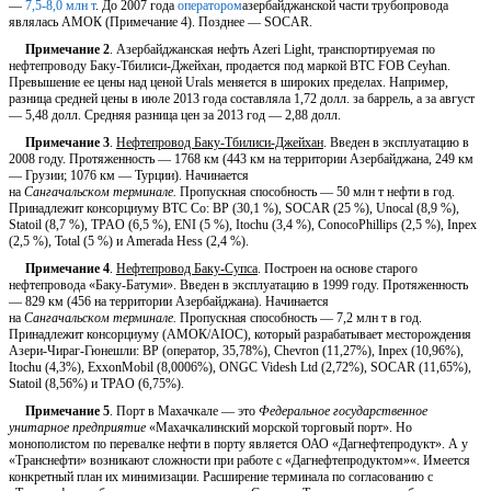
—
7,5-8,0 млн т
. До 2007 года
оператором
азербайджанской части трубопровода
являлась АМОК (Примечание 4). Позднее — SOCAR.
Примечание 2
. Азербайджанская нефть Azeri Light, транспортируемая по
нефтепроводу Баку-Тбилиси-Джейхан, продается под маркой BTC FOB Ceyhan.
Превышение ее цены над ценой Urals меняется в широких пределах. Например,
разница средней цены в июле 2013 года составляла 1,72 долл. за баррель, а за август
— 5,48 долл. Средняя разница цен за 2013 год — 2,88 долл.
Примечание 3
.
Нефтепровод Баку-Тбилиси-Джейхан
. Введен в эксплуатацию в
2008 году. Протяженность — 1768 км (443 км на территории Азербайджана, 249 км
— Грузии; 1076 км — Турции). Начинается
на
Сангачальском
терминале.
Пропускная способность — 50 млн т нефти в год.
Принадлежит консорциуму BTC Co: BP (30,1 %), SOCAR (25 %), Unocal (8,9 %),
Statoil (8,7 %), TPAO (6,5 %), ENI (5 %), Itochu (3,4 %), ConocoPhillips (2,5 %), Inpex
(2,5 %), Total (5 %) и Amerada Hess (2,4 %).
Примечание 4
.
Нефтепровод Баку-Супса
. Построен на основе старого
нефтепровода «Баку-Батуми». Введен в эксплуатацию в 1999 году. Протяженность
— 829 км (456 на территории Азербайджана). Начинается
на
Сангачальском
терминале.
Пропускная способность — 7,2 млн т в год.
Принадлежит консорциуму (АМОК/AIOC), который разрабатывает месторождения
Азери-Чираг-Гюнешли: BP (оператор, 35,78%), Chevron (11,27%), Inpex (10,96%),
Itochu (4,3%), ExxonMobil (8,0006%), ONGC Videsh Ltd (2,72%), SOCAR (11,65%),
Statoil (8,56%) и TPAO (6,75%).
Примечание 5
. Порт в Махачкале — это
Федеральное государственное
унитарное предприятие
«Махачкалинский морской торговый порт». Но
монополистом по перевалке нефти в порту является ОАО «Дагнефтепродукт». А у
«Транснефти» возникают сложности при работе с «Дагнефтепродуктом»«. Имеется
конкретный план их минимизации. Расширение терминала по согласованию с