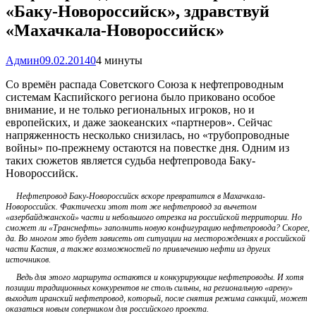
«Баку-Новороссийск», здравствуй
«Махачкала-Новороссийск»
Админ
09.02.2014
0
4 минуты
Со времён распада Советского Союза к нефтепроводным
системам Каспийского региона было приковано особое
внимание, и не только региональных игроков, но и
европейских, и даже заокеанских «партнеров». Сейчас
напряженность несколько снизилась, но «трубопроводные
войны» по-прежнему остаются на повестке дня. Одним из
таких сюжетов является судьба нефтепровода Баку-
Новороссийск.
Нефтепровод Баку-Новороссийск вскоре превратится в Махачкала-
Новороссийск. Фактически этот тот же нефтепровод за вычетом
«азербайджанской» части и небольшого отрезка на российской территории. Но
сможет ли «Транснефть» заполнить новую конфигурацию нефтепровода? Скорее,
да. Во многом это будет зависеть от ситуации на месторождениях в российской
части Каспия, а также возможностей по привлечению нефти из других
источников.
Ведь для этого маршрута остаются и конкурирующие нефтепроводы. И хотя
позиции традиционных конкурентов не столь сильны, на региональную «арену»
выходит иранский нефтепровод, который, после снятия режима санкций, может
оказаться новым соперником для российского проекта.