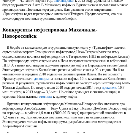
«полку» — 4,7 млн т нефти в год,
запланирован
к 2015 году. Добыча на «полке»
будет удерживаться 5 лет. В Махачкалу нефть из Туркменистана поставляют мелкие
производители. Поставки нерегулярные. Для развития этого направления
«Транснефть» ведет переговоры с компанией Trafigura. Предполагается, что она
консолидирует поставки туркменистанской нефти.
Конкуренты нефтепровода Махачкала-
Новороссийск
В борьбе за казахстанскую и туркменистанскую нефть у «Транснефти» имеется
серьезный конкурент. Это иранский нефтепровод Нека-Тегеран (ранее по нему
осуществлялась поставка нефтепродуктов с Тегеранского НПЗ на побережье Каспия).
По нефтепроводу нефть с терминала в Нека поступает на тегеранский и тебризский
НПЗ. А взамен поставщики получают иранскую нефть в Персидском заливе (своп).
Этот маршрут нефти из Каспийского региона работал с конца 90-х годов. Но был
«выключен» в середине 2010 года из-за санкций против Ирана. На тот момент у
Ирана существовали
договоры
на поставки нефть с 16-ю компаниями Каспийского
региона. В результате, туркменская нефть пошла на экспорт через нефтепровод Баку-
Тбилиси-Джейхан. По нему с июля 2010 года до начала 2014 года
прокачено
10,7
млн. т нефти, в 2013 году — 3,3 млн. Но сейчас дело идет к снятию санкций, и
терминал Нека активно
готовится
к приему нефти.
Другими конкурентами нефтепровода Махачкала-Новороссийск являются два
нефтепровода Азербайджана — Баку-Супса и Баку-Тбилиси-Джейхан. Экспорт нефти
по первому — в районе 4,0 млн т (2009-2013 годы) при пропускной способности в
7,2 млн т в год. Коммерческих поставок нефти по нему не осуществлялось.
Экспортируется только нефть консорциума, разрабатывающего месторождения
Азери-Чираг-Гюнешли.