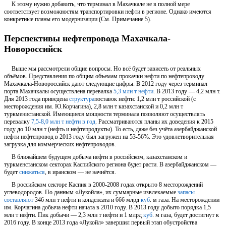
К этому нужно добавить, что терминал в Махачкале не в полной мере
соответствует возможностям транспортировки нефти в регионе. Однако имеются
конкретные планы его модернизации (См. Примечание 5).
Перспективы нефтепровода Махачкала-
Новороссийск
Выше мы рассмотрели общие вопросы. Но всё будет зависеть от реальных
объёмов. Представления по общим объемам прокачки нефти по нефтепроводу
Махачкала-Новороссийск дают следующие цифры. В 2012 году через терминал
порта Махачкалы осуществлена перевалка
5,3 млн т нефти
. В 2013 году — 4,2 млн т.
Для 2013 года приведена
структура
поставок нефти: 1,2 млн т российской (с
месторождения им. Ю.Корчагина), 2,8 млн т казахстанской и 0,2 млн т
туркменистанской. Имеющиеся мощности терминала позволяют осуществлять
перевалку
7,5-8,0 млн т нефти в год
. Рассматриваются планы их доведения к 2015
году до 10 млн т (нефть и нефтепродукты). То есть, даже без учёта азербайджанской
нефти нефтепровод в 2013 году был загружен на 53-56%. Это удовлетворительная
загрузка для коммерческих нефтепроводов.
В ближайшем будущем добыча нефти в российском, казахстанском и
туркменстанском секторах Каспийского региона будет расти. В азербайджанском —
будет
снижаться
, в иранском — не начнётся.
В российском секторе Каспия в 2000-2008 годах открыто 8 месторождений
углеводородов. По данным «Лукойла», их суммарные извлекаемые
запасы
составляют
346 млн т нефти и конденсата и 666 млрд
куб
. м газа. На месторождении
им. Корчагина добыча нефти начата в 2010 году. В 2013 году добыто порядка 1,5
млн т нефти. Пик добычи — 2,3 млн т нефти и 1 млрд
куб
. м газа, будет достигнут к
2016 году. В конце 2013 года «Лукойл» завершил первый этап обустройства