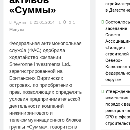
стройматер
«Суммы»
в Дагестан
Состоялось
0
Админ
21.01.2014
1
заседание
Минуты
Совета
Ассоциаци
Федеральная антимонопольная
«Гильдия
служба (ФАС) одобрила
строителей
ходатайство компании
Северо-
Shevronne Investments Ltd.,
Кавказског
зарегистрированной на
федерально
Британских Виргинских
округа»
островах, по приобретению
Утвержден
прав, позволяющих определять
изменения 
условия предпринимательской
порядок ве
деятельности компаний
реестров ч
инжинирингового и
СРО в сфер
телекоммуникационного блоков
строительс
группы «Сумма», говорится в