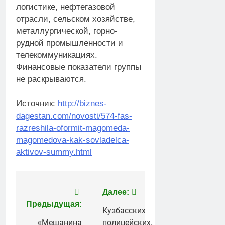
логистике, нефтегазовой
отрасли, сельском хозяйстве,
металлургической, горно-
рудной промышленности и
телекоммуникациях.
Финансовые показатели группы
не раскрываются.
Источник:
http://biznes-
dagestan.com/novosti/574-fas-
razreshila-oformit-magomeda-
magomedova-kak-sovladelca-
aktivov-summy.html
Навигация
Далее:
Предыдущая:
по
Кузбасских
«Мешанина
полицейских,