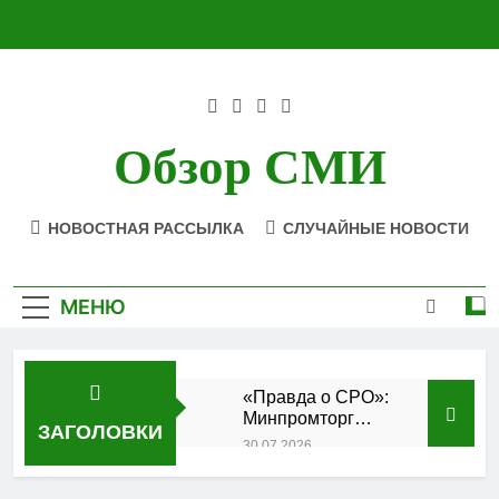
Перейти
к
содержимому
Обзор СМИ
НОВОСТНАЯ РАССЫЛКА
СЛУЧАЙНЫЕ НОВОСТИ
МЕНЮ
«Правда о СРО»:
Минпромторг
ЗАГОЛОВКИ
подтвердил
30.07.2026
аккредитацию
Состоялось
кластера
заседание Совета