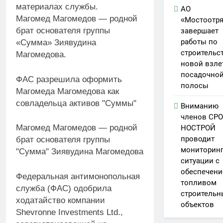
материалах службы.
АО
Магомед Магомедов — родной
«Мостоотр
брат основателя группы
завершает
работы по
«Сумма» Зиявудина
строительс
Магомедова.
новой взле
посадочно
ФАС разрешила оформить
полосы
Магомеда Магомедова как
совладельца активов "Суммы"
Вниманию
членов СРО
Магомед Магомедов — родной
НОСТРОЙ
проводит
брат основателя группы
мониторин
"Сумма" Зиявудина Магомедова
ситуации с
обеспечен
Федеральная антимонопольная
топливом
служба (ФАС) одобрила
строительн
ходатайство компании
объектов
Shevronne Investments Ltd.,