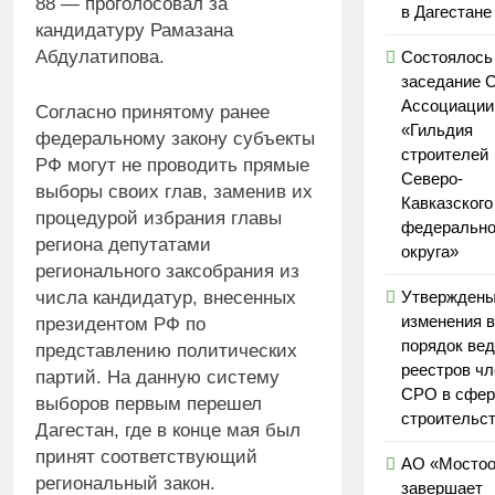
88 — проголосовал за
в Дагестане
кандидатуру Рамазана
Абдулатипова.
Состоялось
заседание 
Ассоциаци
Согласно принятому ранее
«Гильдия
федеральному закону субъекты
строителей
РФ могут не проводить прямые
Северо-
выборы своих глав, заменив их
Кавказского
процедурой избрания главы
федерально
региона депутатами
округа»
регионального заксобрания из
числа кандидатур, внесенных
Утвержден
изменения в
президентом РФ по
порядок ве
представлению политических
реестров чл
партий. На данную систему
СРО в сфер
выборов первым перешел
строительс
Дагестан, где в конце мая был
принят соответствующий
АО «Мостоо
региональный закон.
завершает