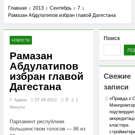
стройматериалов
Ассоциации СРО
27.07.2026
в Дагестане
Главная
2013
Сентябрь
7
«Гильдия
Утверждены
строителей
Рамазан Абдулатипов избран главой Дагестана
изменения в
Северо-
порядок ведения
25.07.2026
Кавказского
реестров членов
АО «Мостоотряд»
федерального
СРО в сфере
завершает
Поиск
округа»
строительства
НОВОСТИ
работы по
23.07.2026
строительству
ПО
Вниманию членов
Рамазан
новой взлетно-
СРО! НОСТРОЙ
посадочной
Абдулатипов
проводит
19.07.2026
полосы
мониторинг
Для детей
избран главой
Свежие
ситуации с
открыли набор
обеспечением
групп по
Дагестана
записи
05.07.2026
топливом
направлениям
строительных
«Я-ИЖЕНЕР» и
объектов
«Правда о 
0
Админ
07.09.2013
1
«Я-ДИЗАЙНЕР»
Минпромтор
Минуты
подтвердил
аккредитац
Парламент республики
кластера
большинством голосов — 86 из
стройматер