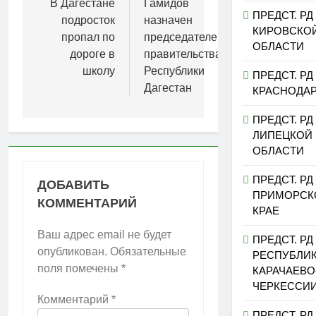
В Дагестане
Гамидов
записям
ПРЕДСТ. РД
подросток
назначен
КИРОВСКО
пропал по
председателем
ОБЛАСТИ
дороге в
правительства
школу
Республики
ПРЕДСТ. РД
Дагестан
КРАСНОДА
ПРЕДСТ. РД
ЛИПЕЦКОЙ
ОБЛАСТИ
ПРЕДСТ. РД
ДОБАВИТЬ
ПРИМОРСК
КОММЕНТАРИЙ
КРАЕ
Ваш адрес email не будет
ПРЕДСТ. РД
опубликован.
Обязательные
РЕСПУБЛИ
поля помечены
*
КАРАЧАЕВО
ЧЕРКЕССИ
Комментарий
*
ПРЕДСТ. РД