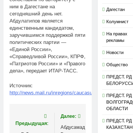
ним в Дагестане на
Дагестан
сегодняшний день нет.
Абдулатипов является
Колумнист
единственным кандидатом,
На правах
заручившимся поддержкой пяти
рекламы
политических партии —
«Единой России»,
Новости
«Справедливой России», КПРФ,
«Патриотов России» и «Правого
Общество
дела», передает ИТАР-ТАСС.
ПРЕДСТ. РД
БЕЛОРУСС
Источник:
http://news.mail.ru/inregions/caucasus/5/politics/14671
ПРЕДСТ. РД
ВОЛГОГРА
ОБЛАСТИ
Навигация
Далее:
ПРЕДСТ. РД
Предыдущая:
по
КАЗАХСТАН
Абдусамад