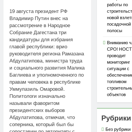
работы по
строительс
19 августа президент РФ
новой взлет
Владимир Путин внес на
посадочной
рассмотрение в Народное
полосы
Собрание Дагестана три
кандидатуры для избрания
Вниманию ч
главой республики: врио
СРО! НОС
руководителя региона Рамазана
проводит
Абдулатипова, министра труда
мониторинг
и социального развития Малика
ситуации с
Баглиева и уполномоченного по
обеспечени
топливом
правам человека в республике
строительн
Уммупазиль Омаровой.
объектов
Политологи изначально
называли фаворитом
президентских выборов
Рубрики
Абдулатипова, отмечая, что
соперника, который был бы
Без рубрики
сопоставим по авторитету с