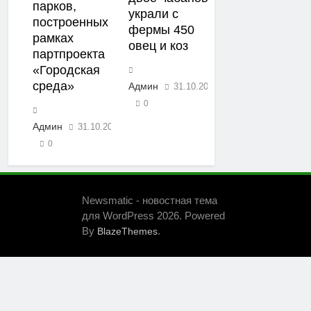
парков,
украли с
построенных в
фермы 450
рамках
овец и коз
партпроекта
«Городская
среда»
Админ
31.10.2019
0
Админ
31.10.2019
0
Newsmatic - новостная тема
для WordPress 2026. Powered
By
.
BlazeThemes