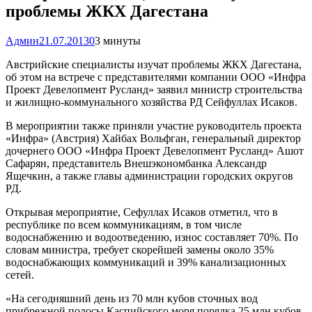
проблемы ЖКХ Дагестана
Админ
21.07.2013
0
3 минуты
Австрийские специалисты изучат проблемы ЖКХ Дагестана,
об этом на встрече с представителями компании ООО «Инфра
Проект Девелопмент Русланд» заявил министр строительства
и жилищно-коммунального хозяйства РД Сейфуллах Исаков.
В мероприятии также приняли участие руководитель проекта
«Инфра» (Австрия) Хайбах Вольфган, генеральный директор
дочернего ООО «Инфра Проект Девелопмент Русланд» Ашот
Сафарян, представитель Внешэкономбанка Александр
Ящечкин, а также главы администрации городских округов
РД.
Открывая мероприятие, Сефуллах Исаков отметил, что в
республике по всем коммуникациям, в том числе
водоснабжению и водоотведению, износ составляет 70%. По
словам министра, требует скорейшей замены около 35%
водоснабжающих коммуникаций и 39% канализационных
сетей.
«На сегодняшний день из 70 млн кубов сточных вод
прибрежной полосы Каспийского моря порядка 25 млн кубов