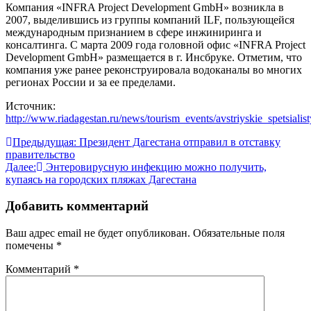
Компания «INFRA Project Development GmbH» возникла в
2007, выделившись из группы компаний ILF, пользующейся
международным признанием в сфере инжиниринга и
консалтинга. С марта 2009 года головной офис «INFRA Project
Development GmbH» размещается в г. Инсбруке. Отметим, что
компания уже ранее реконструировала водоканалы во многих
регионах России и за ее пределами.
Источник:
http://www.riadagestan.ru/news/tourism_events/avstriyskie_spetsial
Навигация
Предыдущая:
Президент Дагестана отправил в отставку
правительство
по
Далее:
Энтеровирусную инфекцию можно получить,
записям
купаясь на городских пляжах Дагестана
Добавить комментарий
Ваш адрес email не будет опубликован.
Обязательные поля
помечены
*
Комментарий
*