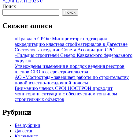
Админ
27.11.2023
0
Поиск
Поиск
Свежие записи
«Правда о СРО»: Минпромторг подтвердил
аккредитацию кластера стройматериалов в Дагестане
Состоялось заседание Совета Ассоциации СРО
«Гильдия строителей Северо-Кавказского федерального
округа»
Утверждены изменения в порядок ведения реестров
членов СРО в сфере строительства
АО «Мостоотряд» завершает работы по строительству
новой взлетно-посадочной полосы
Вниманию членов СРО! НОСТРОЙ проводит
мониторинг ситуации с обеспечением топливом
строительных объектов
Рубрики
Без рубрики
Дагестан
Колумнист