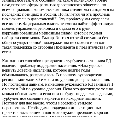
занимаемся тем, что осознаем, на каком кризисном уровне
находятся все сферы развития дагестанского общества: по
всем социально-экономическим показателям мы находимся на
последних позициях в России. Но является ли эта проблема
исключительно дагестанской?! Эту проблему мы создавали
все вместе. Федеральная власть не смогла найти эффективную
модель управления регионом и отдала его в руки
коррумпированным мафиозным силам, которые годами
набирали свою мощь. Выкарабкаться из этой ситуации без
общегосударственной поддержки мы не сможем и сегодня
такая поддержка со стороны Президента и правительства РФ
есть».
Как один из способов преодоления турбулентности глава РД
выделил проблему поддержки населения: «Нам удалось
вернуть доверие населения, которое долгие годы
обманывалось, развращалось. В прошлом руководители
региона занимали 80-е места по уровню доверия населения.
По последним данным, нынешнее руководство РД занимает 1-
е место в РФ по уровню доверия. Пока это достигнуто только
моими обещаниями, и если они не будут поддержаны делами,
турбулентное сознание вернется на исходные позиции.
Поэтому для нас важно, чтобы население увидело
перспективы. Необходима поддержка инвестиционных
проектов населением и для этого нужно преодолеть кризис