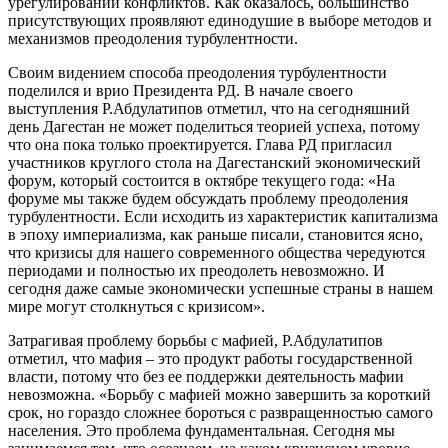
урегулировании конфликтов. Как оказалось, большинство
присутствующих проявляют единодушие в выборе методов и
механизмов преодоления турбулентности.
Своим видением способа преодоления турбулентности
поделился и врио Президента РД. В начале своего
выступления Р.Абдулатипов отметил, что на сегодняшний
день Дагестан не может поделиться теорией успеха, потому
что она пока только проектируется. Глава РД пригласил
участников круглого стола на Дагестанский экономический
форум, который состоится в октябре текущего года: «На
форуме мы также будем обсуждать проблему преодоления
турбулентности. Если исходить из характеристик капитализма
в эпоху империализма, как раньше писали, становится ясно,
что кризисы для нашего современного общества чередуются
периодами и полностью их преодолеть невозможно. И
сегодня даже самые экономически успешные страны в нашем
мире могут столкнуться с кризисом».
Затрагивая проблему борьбы с мафией, Р.Абдулатипов
отметил, что мафия – это продукт работы государственной
власти, потому что без ее поддержки деятельность мафии
невозможна. «Борьбу с мафией можно завершить за короткий
срок, но гораздо сложнее бороться с развращенностью самого
населения. Это проблема фундаментальная. Сегодня мы