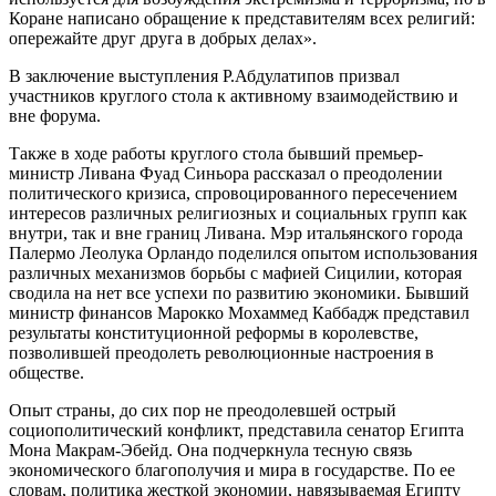
Коране написано обращение к представителям всех религий:
опережайте друг друга в добрых делах».
В заключение выступления Р.Абдулатипов призвал
участников круглого стола к активному взаимодействию и
вне форума.
Также в ходе работы круглого стола бывший премьер-
министр Ливана Фуад Синьора рассказал о преодолении
политического кризиса, спровоцированного пересечением
интересов различных религиозных и социальных групп как
внутри, так и вне границ Ливана. Мэр итальянского города
Палермо Леолука Орландо поделился опытом использования
различных механизмов борьбы с мафией Сицилии, которая
сводила на нет все успехи по развитию экономики. Бывший
министр финансов Марокко Мохаммед Каббадж представил
результаты конституционной реформы в королевстве,
позволившей преодолеть революционные настроения в
обществе.
Опыт страны, до сих пор не преодолевшей острый
социополитический конфликт, представила сенатор Египта
Мона Макрам-Эбейд. Она подчеркнула тесную связь
экономического благополучия и мира в государстве. По ее
словам, политика жесткой экономии, навязываемая Египту