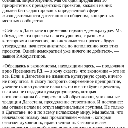
сознания, мировоззрения. Мы сегодня предлагаем 10
приоритетных президентских проектов, каждый из них
должен быть адаптирован к определенной сфере
жизнедеятельности дагестанского общества, конкретных
местных сообществ».
«Сейчас в Дагестане я применяю термин «демократура». Мы
обсуждаем эти проекты на всех уровнях, с разными
категориями населения, но как только эти проекты будут
утверждены, начнется диктатура по исполнению всех этих
проектов. Одной демократией уже ничего не добиться», —
заявил Р.Абдулатипов.
«Обращаясь к экономистам, находящими здесь, — продолжил
врио Президента РД, — я хочу сказать, что экономика – это не
все. Если в Дагестане не изменить культурную среду, ничего
не получится. Я смогу построить современное предприятие,
увеличить поступление налогов, но все это будет временно,
если мы не создадим культурную среду, которая
воспроизводила бы современный образ жизни, уникальные
традиции Дагестана, преодоление стереотипов. И последнее:
мы отдали ислам на откуп маргинальным группам. Не только
в Дагестане, но и по всему исламскому миру. Мы забыли, что
изначально исламу был провозглашен «иман», который
означает духовность, нравственность. Сегодня ислам
используется для возбуждения экстремизма и терроризма, но в