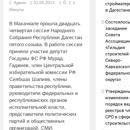
0
Админ
31.05.2013
2
стройматер
Минуты
в Дагестан
Состоялось
В Махачкале прошла двадцать
заседание
четвертая сессия Народного
Совета
Собрания Республики Дагестан
Ассоциаци
пятого созыва. В работе сессии
«Гильдия
приняли участие депутат
строителей
Госдумы ФС РФ Мурад
Северо-
Гаджиев, член Центральной
Кавказског
избирательной комиссии РФ
федерально
Сиябшах Шапиев, члены
округа»
правительства республики,
Утвержден
руководители федеральных и
изменения 
республиканских органов
порядок ве
исполнительной власти,
реестров ч
представители политических
СРО в сфер
партий и общественных
строительс
организаций, СМИ.