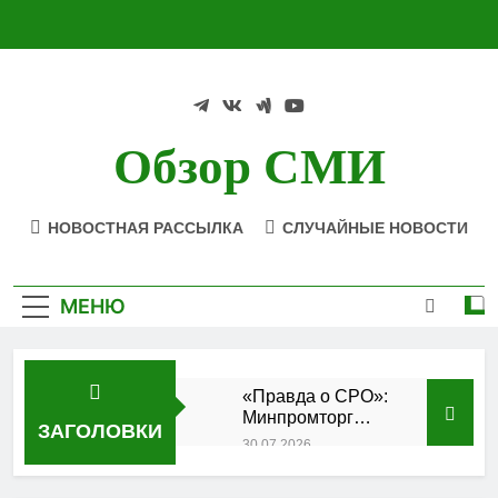
Перейти
к
содержимому
Обзор СМИ
НОВОСТНАЯ РАССЫЛКА
СЛУЧАЙНЫЕ НОВОСТИ
МЕНЮ
«Правда о СРО»:
Минпромторг
ЗАГОЛОВКИ
подтвердил
30.07.2026
аккредитацию
Состоялось
кластера
заседание Совета