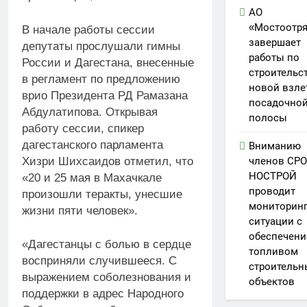
АО
«Мостоотр
В начале работы сессии
завершает
депутаты прослушали гимны
работы по
России и Дагестана, внесенные
строительс
в регламент по предложению
новой взле
врио Президента РД Рамазана
посадочно
Абдулатипова. Открывая
полосы
работу сессии, спикер
дагестанского парламента
Вниманию
Хизри Шихсаидов отметил, что
членов СРО
НОСТРОЙ
«20 и 25 мая в Махачкале
проводит
произошли теракты, унесшие
мониторин
жизни пяти человек».
ситуации с
обеспечен
«Дагестанцы с болью в сердце
топливом
восприняли случившееся. С
строительн
выражением соболезнования и
объектов
поддержки в адрес Народного