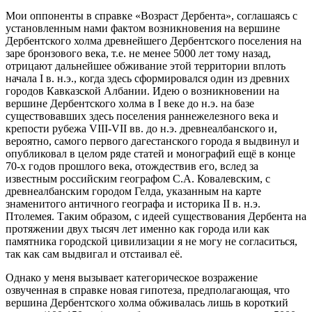
Мои оппоненты в справке «Возраст Дербента», соглашаясь с
установленным нами фактом возникновения на вершине
Дербентского холма древнейшего Дербентского поселения на
заре бронзового века, т.е. не менее 5000 лет тому назад,
отрицают дальнейшее обживание этой территории вплоть
начала I в. н.э., когда здесь сформировался один из древних
городов Кавказской Албании. Идею о возникновении на
вершине Дербентского холма в I веке до н.э. на базе
существовавших здесь поселения раннежелезного века и
крепости рубежа VIII-VII вв. до н.э. древнеалбанского и,
вероятно, самого первого дагестанского города я выдвинул и
опубликовал в целом ряде статей и монографий ещё в конце
70-х годов прошлого века, отождествив его, вслед за
известным российским географом С.А. Ковалевским, с
древнеалбанским городом Гелда, указанным на карте
знаменитого античного географа и историка II в. н.э.
Птолемея. Таким образом, с идеей существования Дербента на
протяжении двух тысяч лет именно как города или как
памятника городской цивилизации я не могу не согласиться,
так как сам выдвигал и отстаивал её.
Однако у меня вызывает категорическое возражение
озвученная в справке новая гипотеза, предполагающая, что
вершина Дербентского холма обживалась лишь в короткий