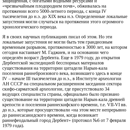
защищенная, с богатыми водными ресурсами и
«чрезвычайным плодородием почв», обживалась на
протяжении всего 5000-летнего периода, с конца IV
тысячелетия до н.э. до XIX века н.э. Определенные локальные
запустения могли случаться на протяжении этого огромного
хронологического периода.
Я в своих научных публикациях писал об этом. Но эти
локальные запустения не могли быть тем грандиозным
временным разрывом, протяженностью в 3000 лет, на котором
сегодня настаивает М. Гаджиев, и на основании чего
определён возраст Дербента. Еще в 1979 году, до открытия
Дербентской экспедицией бесспорных материалов
существования на территории цитадели Нарын-кала
поселения раннебронзового века, возникшего здесь в конце
IV – начале III тысячелетия до н.э., в Институте археологии
АН СССР на специальном расширенном заседании сектора
скифо-сарматской археологии, где присутствовало 34
ведущих специалиста страны, официально было признано
существование на территории цитадели Нарын-кала древней
крепости и поселения раннескифского времени, т.е. VII-VI вв.
до н.э., которые просуществовали «на этом месте непрерывно
до раннесасанидского времени, когда возникает
раннефеодальный город Дербент» (протокол №6 от 7 февраля
1979 года).