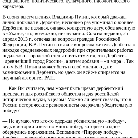
социального, политического, культурного, идеологического
характера.
В своих выступлениях Владимир Путин, который дважды
лично побывал в Дербенте, несколько раз упоминал о юбилее
Дербента, не называя, однако, конкретную дату, обозначенную
в «Указе», что, возможно, не случайно. Совсем недавно, 25
апреля 2013 г., отвечая на вопросы граждан Российской
Федерации, В.В. Путин в связи с вопросом жителя Дербента о
находке средневековых надгробий при строительных работах
недалеко от городской стены опять отметил, что Дербент –
«древнейший город России», а затем добавил – «и мира». Так
что у В.В. Путина может быть и своё мнение о дате
возникновения Дербента, но здесь он всё же опирается на
научный авторитет РАН.
— Как Вы считаете, чем может быть чреват дербентский
прецедент для российского общества и для российской
исторической науки, в целом? Можно ли будет сказать, что в
России исторические ревизионисты одержали убедительную
победу?
— Не думаю, что кто-то одержал убедительную «победу»,
ведь в истории известно много побед, которые позднее
обернулись поражением. Вспомните «Пиррову победу».
Дербент – великий памятник мирового культурного наследия