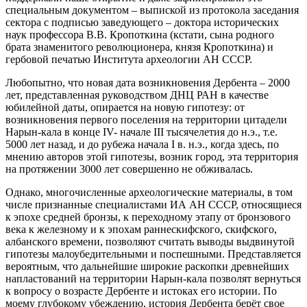
специальным документом – выпиской из протокола заседания
сектора с подписью заведующего – доктора исторических
наук профессора В.В. Кропоткина (кстати, сына родного
брата знаменитого революционера, князя Кропоткина) и
гербовой печатью Института археологии АН СССР.
Любопытно, что новая дата возникновения Дербента – 2000
лет, представленная руководством ДНЦ РАН в качестве
юбилейной даты, опирается на новую гипотезу: от
возникновения первого поселения на территории цитадели
Нарын-кала в конце IV- начале III тысячелетия до н.э., т.е.
5000 лет назад, и до рубежа начала I в. н.э., когда здесь, по
мнению авторов этой гипотезы, возник город, эта территория
на протяжении 3000 лет совершенно не обживалась.
Однако, многочисленные археологические материалы, в том
числе признанные специалистами ИА АН СССР, относящиеся
к эпохе средней бронзы, к переходному этапу от бронзового
века к железному и к эпохам раннескифского, скифского,
албанского времени, позволяют считать выводы выдвинутой
гипотезы малоубедительными и поспешными. Представляется
вероятным, что дальнейшие широкие раскопки древнейших
напластований на территории Нарын-кала позволят вернуться
к вопросу о возрасте Дербенте и истоках его истории. По
моему глубокому убеждению, история Дербента берёт свое