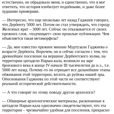
естественно, не обрадовало меня, и единственно, что я мог
ответить, что история изобилует подобными, и даже более
худшими примерами.
— Интересно, что еще несколько лет назад Гаджиев говорил,
что Дербенту 5000 лет. Потом он стал утверждать, что городу
Железных врат – 3000 лет. Сейчас он отказывается от своих
прежних слов, «подчищает» свои прошлые публикации. Чем
объясняется такая метаморфоза?
— Да, мне известно прежнее мнение Муртузали Гаджиева о
возрасте Дербента. Впрочем, он и сейчас согласен с тем, что
древнейшее поселение на вершине Дербентского холма, на
территории цитадели Нарын-кала, возникло на заре
бронзового века в конце IV-начале III тысячелетия до н.э., т.е.
5000 лет назад. Почему-то он отрицает все дальнейшие этапы
обживания этой территории, вплоть до рубежа нашей эры.
Обоснования Гаджиева по этой части не соответствуют
реальной исторической действительности.
— А что говорят по этому поводу другие археологи?
— Обширные археологические материалы, раскопанные в
цитадели Нарын-кала однозначно свидетельствуют, что эта
территория – чрезвычайно удобная для поселения, прекрасно