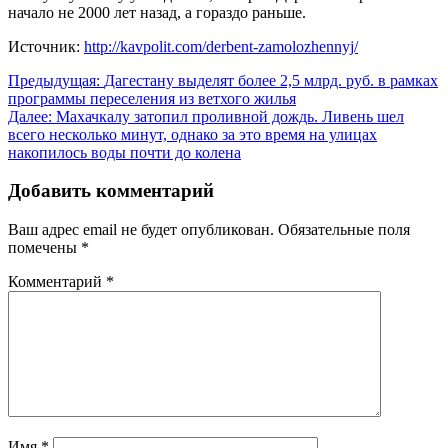
начало не 2000 лет назад, а гораздо раньше.
Источник:
http://kavpolit.com/derbent-zamolozhennyj/
Навигация
Предыдущая:
Дагестану выделят более 2,5 млрд. руб. в рамках
программы переселения из ветхого жилья
по
Далее:
Махачкалу затопил проливной дождь. Ливень шел
записям
всего несколько минут, однако за это время на улицах
накопилось воды почти до колена
Добавить комментарий
Ваш адрес email не будет опубликован.
Обязательные поля
помечены
*
Комментарий
*
Имя
*