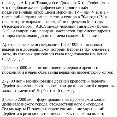
прохода – А.К.) до Танаида (т.е. Дона – А.К.)». Любопытно,
что подобные же географические привязки даёт
позднеантичный автор Евсей Иероним (IV – нач. V в. н.э.),
писавший о страшном нашествии гуннов в 70-е годы IV в.
н.э., которые вырвались от «крайних пределов Меотиды
(Азовского моря – А.К.), между ледяным Танаидом (Доном –
А.К.) и свирепыми народами массагетов, где Александровы
запоры сдерживали дикие племена скалами Кавказа».
Археологические исследования 1970-1995 гг. позволяют
выделить в досасанидской истории Дербента три ключевые
даты, из которых для юбилея была представлена наименее
подходящая:
1) Около 5000 лет – возникновения первого древнего
поселения и начало обживания вершины дербентского холма;
2) 2700 лет – возникновение древней крепости – первого
Дербента – «узла, связи ворот», контролировавшей с вершины
холма знаменитый Дербентский проход;
3) около 2000 лет – формирование на Дербентском холме
древнеалбанского города, отождествляемого с «городом
Гелда» карты Птолемея (первое упоминание укреплений
Дербента в римских источниках – 68 г. н.э., когда вместо