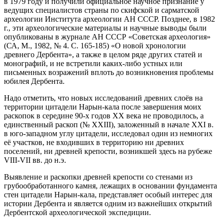
в 1979 году и получили официальное научное признание у
ведущих специалистов страны по скифской и сарматской
археологии Института археологии АН СССР. Позднее, в 1982
г., эти археологические материалы и научные выводы были
опубликованы в журнале АН СССР «Советская археология»
(СА, М., 1982, № 4. С. 165-185) «О новой хронологии
древнего Дербента», а также в целом ряде других статей и
монографий, и не встретили каких-либо устных или
письменных возражений вплоть до возникновения проблемы
юбилея Дербента.
Надо отметить, что новых исследований древних слоёв на
территории цитадели Нарын-кала после завершения моих
раскопок в середине 90-х годов ХХ века не проводилось, а
единственный раскоп (№ ХХIII), заложенный в начале XXI в.
в юго-западном углу цитадели, исследовал один из немногих
её участков, не входивших в территорию ни древних
поселений, ни древней крепости, возникшей здесь на рубеже
VIII-VII вв. до н.э.
Выявление и раскопки древней крепости со стенами из
грубообработанного камня, лежащих в основании фундамента
стен цитадели Нарын-кала, представляет особый интерес для
истории Дербента и является одним из важнейших открытий
Дербентской археологической экспедиции.