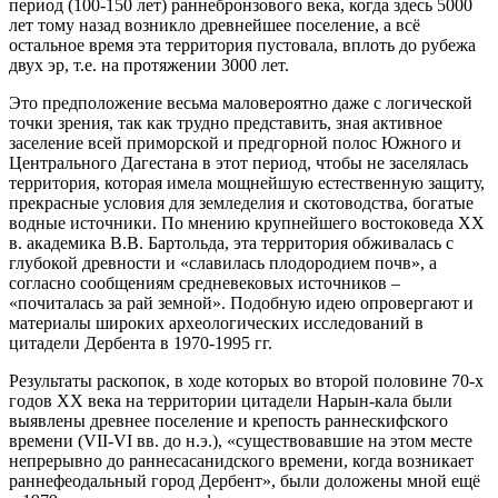
период (100-150 лет) раннебронзового века, когда здесь 5000
лет тому назад возникло древнейшее поселение, а всё
остальное время эта территория пустовала, вплоть до рубежа
двух эр, т.е. на протяжении 3000 лет.
Это предположение весьма маловероятно даже с логической
точки зрения, так как трудно представить, зная активное
заселение всей приморской и предгорной полос Южного и
Центрального Дагестана в этот период, чтобы не заселялась
территория, которая имела мощнейшую естественную защиту,
прекрасные условия для земледелия и скотоводства, богатые
водные источники. По мнению крупнейшего востоковеда ХХ
в. академика В.В. Бартольда, эта территория обживалась с
глубокой древности и «славилась плодородием почв», а
согласно сообщениям средневековых источников –
«почиталась за рай земной». Подобную идею опровергают и
материалы широких археологических исследований в
цитадели Дербента в 1970-1995 гг.
Результаты раскопок, в ходе которых во второй половине 70-х
годов ХХ века на территории цитадели Нарын-кала были
выявлены древнее поселение и крепость раннескифского
времени (VII-VI вв. до н.э.), «существовавшие на этом месте
непрерывно до раннесасанидского времени, когда возникает
раннефеодальный город Дербент», были доложены мной ещё