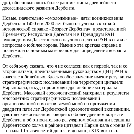
др.), обосновывались более ранние этапы древнейшего
досасанидского развития Дербента.
Новые, значительно «омоложённые», даты возникновения
Дербента в 1450 и в 2000 лет были озвучены в краткой
исторической справке «Возраст Дербента», представленной
Президенту Республики Дагестан и в Президиум РАН
руководством Дагестанского научного центра РАН в связи с
вопросом о юбилее города. Именно эта краткая справка и
послужила основным материалом для определения возраста
Дербента.
От себя хочу сказать, что я не согласен как с первой, так и со
второй датами, представленными руководством ДНЦ РАН в
качестве юбилейных. Здесь особое значение имеют результаты
стратиграфических исследований на территории цитадели
Нарын-кала, откуда происходят древнейшие материалы
Дербента. Массовый археологический материал и результаты
многолетних стратиграфических исследований
организованной и возглавляемой мной на протяжении
двадцати пяти лет Дербентской археологической экспедиции,
дают веские основания говорить о более древнем возрасте
Дербента и об относительно регулярном обживании вершины
Дербентского холма в районе цитадели Нарын-кала с конца IV
– начала III тысячелетий до н.э. и до конца XIX века н.э.