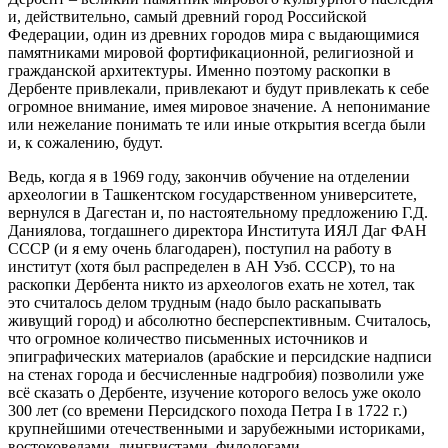
и, действительно, самый древний город Российской
Федерации, один из древних городов мира с выдающимися
памятниками мировой фортификационной, религиозной и
гражданской архитектуры. Именно поэтому раскопки в
Дербенте привлекали, привлекают и будут привлекать к себе
огромное внимание, имея мировое значение. А непонимание
или нежелание понимать те или иные открытия всегда были
и, к сожалению, будут.
Ведь, когда я в 1969 году, закончив обучение на отделении
археологии в Ташкентском государственном университете,
вернулся в Дагестан и, по настоятельному предложению Г.Д.
Даниялова, тогдашнего директора Института ИЯЛ Даг ФАН
СССР (и я ему очень благодарен), поступил на работу в
институт (хотя был распределен в АН Узб. СССР), то на
раскопки Дербента никто из археологов ехать не хотел, так
это считалось делом трудным (надо было раскапывать
живущий город) и абсолютно бесперспективным. Считалось,
что огромное количество письменных источников и
эпиграфических материалов (арабские и персидские надписи
на стенах города и бесчисленные надгробия) позволили уже
всё сказать о Дербенте, изучение которого велось уже около
300 лет (со времени Персидского похода Петра I в 1722 г.)
крупнейшими отечественными и зарубежными историками,
востоковедами, лингвистами, филологами.