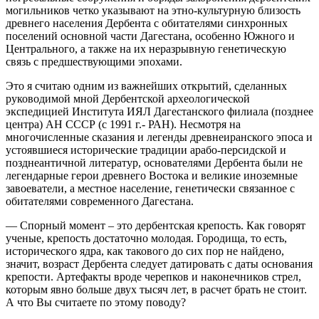
могильников четко указывают на этно-культурную близость
древнего населения Дербента с обитателями синхронных
поселений основной части Дагестана, особенно Южного и
Центрального, а также на их неразрывную генетическую
связь с предшествующими эпохами.
Это я считаю одним из важнейших открытий, сделанных
руководимой мной Дербентской археологической
экспедицией Института ИЯЛ Дагестанского филиала (позднее
центра) АН СССР (с 1991 г.- РАН). Несмотря на
многочисленные сказания и легенды древнеиранского эпоса и
устоявшиеся исторические традиции арабо-персидской и
позднеантичной литератур, основателями Дербента были не
легендарные герои древнего Востока и великие иноземные
завоеватели, а местное население, генетически связанное с
обитателями современного Дагестана.
— Спорный момент – это дербентская крепость. Как говорят
ученые, крепость достаточно молодая. Городища, то есть,
исторического ядра, как такового до сих пор не найдено,
значит, возраст Дербента следует датировать с даты основания
крепости. Артефакты вроде черепков и наконечников стрел,
которым явно больше двух тысяч лет, в расчет брать не стоит.
А что Вы считаете по этому поводу?