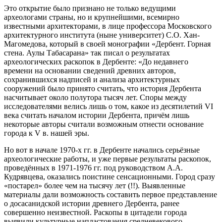
Это открытие было признано не только ведущими
археологами страны, но и крупнейшими, всемирно
известными архитекторами, в лице профессора Московского
архитектурного института (ныне университет) С.О. Хан-
Магомедова, который в своей монографии «Дербент. Горная
стена. Аулы Табасарана» так писал о результатах
археологических раскопок в Дербенте: «До недавнего
времени на основании сведений древних авторов,
сохранившихся надписей и анализа архитектурных
сооружений было принято считать, что история Дербента
насчитывает около полутора тысяч лет. Споры между
исследователями велись лишь о том, какое из десятилетий VI
века считать началом истории Дербента, причём лишь
некоторые авторы считали возможным отнести основание
города к V в. нашей эры.
Но вот в начале 1970-х гг. в Дербенте начались серьёзные
археологические работы, и уже первые результаты раскопок,
проведённых в 1971-1976 гг. под руководством А.А.
Кудрявцева, оказались поистине сенсационными. Город сразу
«постарел» более чем на тысячу лет (!!). Выявленные
материалы дали возможность составить первое представление
о досасанидской истории древнего Дербента, ранее
совершенно неизвестной. Раскопы в цитадели города
выявили культурные напластования средневекового,