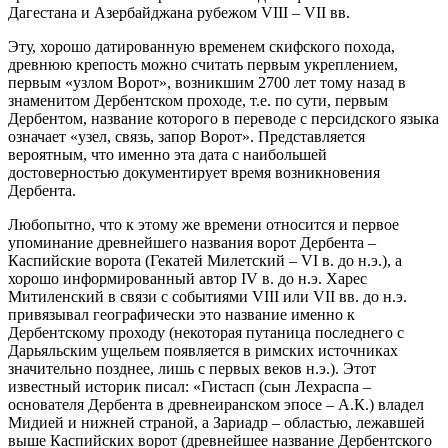
Дагестана и Азербайджана рубежом VIII – VII вв.
Эту, хорошо датированную временем скифского похода,
древнюю крепость можно считать первым укреплением,
первым «узлом Ворот», возникшим 2700 лет тому назад в
знаменитом Дербентском проходе, т.е. по сути, первым
Дербентом, название которого в переводе с персидского языка
означает «узел, связь, запор Ворот». Представляется
вероятным, что именно эта дата с наибольшей
достоверностью документирует время возникновения
Дербента.
Любопытно, что к этому же времени относится и первое
упоминание древнейшего названия ворот Дербента –
Каспийские ворота (Гекатей Милетский – VI в. до н.э.), а
хорошо информированный автор IV в. до н.э. Харес
Митиленский в связи с событиями VIII или VII вв. до н.э.
привязывал географически это название именно к
Дербентскому проходу (некоторая путаница последнего с
Дарьяльским ущельем появляется в римских источниках
значительно позднее, лишь с первых веков н.э.). Этот
известный историк писал: «Гистасп (сын Лехраспа –
основателя Дербента в древнеиранском эпосе – А.К.) владел
Мидией и нижней страной, а Зариадр – областью, лежавшей
выше Каспийских ворот (древнейшее название Дербентского