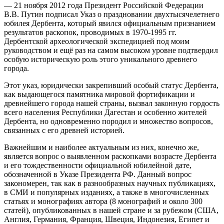
— 21 ноября 2012 года Президент Российской Федерации
В.В. Путин подписал Указ о праздновании двухтысячелетнего
юбилея Дербента, который явился официальным признанием
результатов раскопок, проводимых в 1970-1995 гг.
Дербентской археологической экспедицией под моим
руководством и ещё раз на самом высоком уровне подтвердил
особую историческую роль этого уникального древнего
города.
Этот указ, юридически закрепивший особый статус Дербента,
как выдающегося памятника мировой фортификации и
древнейшего города нашей страны, вызвал законную гордость
всего населения Республики Дагестан и особенно жителей
Дербента, но одновременно породил и множество вопросов,
связанных с его древней историей.
Важнейшим и наиболее актуальным из них, конечно же,
является вопрос о выявленном раскопками возрасте Дербента
и его тождественности официальной юбилейной дате,
обозначенной в Указе Президента РФ. Данный вопрос
закономерен, так как в разнообразных научных публикациях,
в СМИ и популярных изданиях, а также в многочисленных
статьях и монографиях автора (8 монографий и около 300
статей), опубликованных в нашей стране и за рубежом (США,
Англия, Германия, Франция, Швеция, Индонезия, Египет и