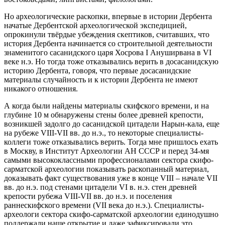
Но археологические раскопки, впервые в истории Дербента
начатые Дербентской археологической экспедицией,
опрокинули твёрдые убеждения скептиков, считавших, что
история Дербента начинается со строительной деятельности
знаменитого сасанидского царя Хосрова I Ануширвана в VI
веке н.э. Но тогда тоже отказывались верить в досасанидскую
историю Дербента, говоря, что первые досасанидские
материалы случайность и к истории Дербента не имеют
никакого отношения.
А когда были найдены материалы скифского времени, и на
глубине 10 м обнаружены стены более древней крепости,
возникшей задолго до сасанидской цитадели Нарын-кала, еще
на рубеже VIII-VII вв. до н.э., то некоторые специалисты-
коллеги тоже отказывались верить. Тогда мне пришлось ехать
в Москву, в Институт Археологии АН СССР и перед 34-мя
самыми высококлассными профессионалами сектора скифо-
сарматской археологии показывать раскопанный материал,
доказывать факт существования уже в конце VIII – начале VII
вв. до н.э. под стенами цитадели VI в. н.э. стен древней
крепости рубежа VIII-VII вв. до н.э. и поселения
раннескифского времени (VII века до н.э.). Специалисты-
археологи сектора скифо-сарматской археологии единодушно
поддержали наше открытие и даже зафиксировали это