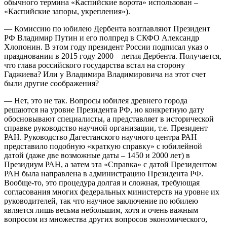
обычного термина «Каспийские ворота» использован –
«Каспийские запоры, укрепления»).
— Комиссию по юбилею Дербента возглавляют Президент
РФ Владимир Путин и его полпред в СКФО Александр
Хлопонин. В этом году президент России подписал указ о
праздновании в 2015 году 2000 – летия Дербента. Получается,
что глава российского государства встал на сторону
Гаджиева? Или у Владимира Владимировича на этот счет
были другие соображения?
— Нет, это не так. Вопросы юбилея древнего города
решаются на уровне Президента РФ, но конкретную дату
обосновывают специалисты, а представляет в исторической
справке руководство научной организации, т.е. Президент
РАН. Руководство Дагестанского научного центра РАН
представило подобную «краткую справку» с юбилейной
датой (даже две возможные даты – 1450 и 2000 лет) в
Президиум РАН, а затем эта «Справка» с датой Президентом
РАН была направлена в администрацию Президента РФ.
Вообще-то, это процедура долгая и сложная, требующая
согласования многих федеральных министерств на уровне их
руководителей, так что научное заключение по юбилею
является лишь весьма небольшим, хотя и очень важным
вопросом из множества других вопросов экономического,