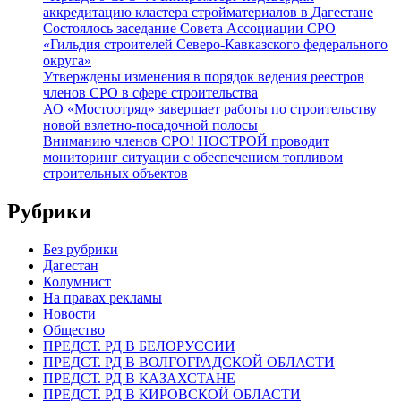
аккредитацию кластера стройматериалов в Дагестане
Состоялось заседание Совета Ассоциации СРО
«Гильдия строителей Северо-Кавказского федерального
округа»
Утверждены изменения в порядок ведения реестров
членов СРО в сфере строительства
АО «Мостоотряд» завершает работы по строительству
новой взлетно-посадочной полосы
Вниманию членов СРО! НОСТРОЙ проводит
мониторинг ситуации с обеспечением топливом
строительных объектов
Рубрики
Без рубрики
Дагестан
Колумнист
На правах рекламы
Новости
Общество
ПРЕДСТ. РД В БЕЛОРУССИИ
ПРЕДСТ. РД В ВОЛГОГРАДСКОЙ ОБЛАСТИ
ПРЕДСТ. РД В КАЗАХСТАНЕ
ПРЕДСТ. РД В КИРОВСКОЙ ОБЛАСТИ