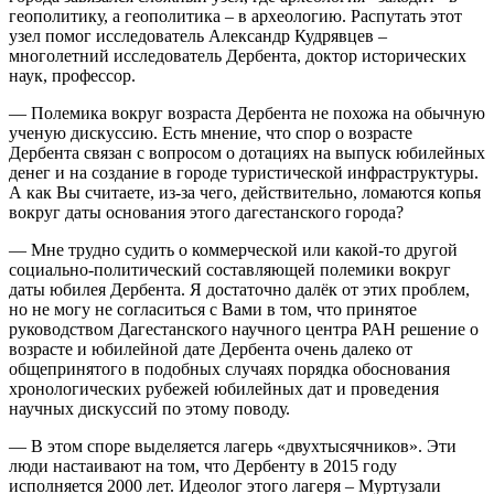
геополитику, а геополитика – в археологию. Распутать этот
узел помог исследователь Александр Кудрявцев –
многолетний исследователь Дербента, доктор исторических
наук, профессор.
— Полемика вокруг возраста Дербента не похожа на обычную
ученую дискуссию. Есть мнение, что спор о возрасте
Дербента связан с вопросом о дотациях на выпуск юбилейных
денег и на создание в городе туристической инфраструктуры.
А как Вы считаете, из-за чего, действительно, ломаются копья
вокруг даты основания этого дагестанского города?
— Мне трудно судить о коммерческой или какой-то другой
социально-политический составляющей полемики вокруг
даты юбилея Дербента. Я достаточно далёк от этих проблем,
но не могу не согласиться с Вами в том, что принятое
руководством Дагестанского научного центра РАН решение о
возрасте и юбилейной дате Дербента очень далеко от
общепринятого в подобных случаях порядка обоснования
хронологических рубежей юбилейных дат и проведения
научных дискуссий по этому поводу.
— В этом споре выделяется лагерь «двухтысячников». Эти
люди настаивают на том, что Дербенту в 2015 году
исполняется 2000 лет. Идеолог этого лагеря – Муртузали