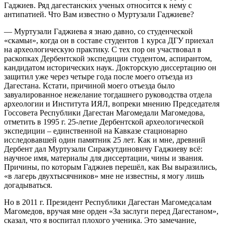
Гаджиев. Ряд дагестанских ученых относится к нему с
антипатией. Что Вам известно о Муртузали Гаджиеве?
— Муртузали Гаджиева я знаю давно, со студенческой
«скамьи», когда он в составе студентов 1 курса ДГУ приехал
на археологическую практику. С тех пор он участвовал в
раскопках Дербентской экспедиции студентом, аспирантом,
кандидатом исторических наук. Докторскую диссертацию он
защитил уже через четыре года после моего отъезда из
Дагестана. Кстати, причиной моего отъезда было
завуалированное нежелание тогдашнего руководства отдела
археологии и Института ИЯЛ, вопреки мнению Председателя
Госсовета Республики Дагестан Магомедали Магомедова,
отметить в 1995 г. 25-летие Дербентской археологической
экспедиции – единственной на Кавказе стационарно
исследовавшей один памятник 25 лет. Как и мне, древний
Дербент дал Муртузали Сиражутдиновичу Гаджиеву всё:
научное имя, материалы для диссертации, чины и звания.
Причины, по которым Гаджиев перешёл, как Вы выразились,
«в лагерь двухтысячников» мне не известны, я могу лишь
догадываться.
Но в 2011 г. Президент Республики Дагестан Магомедсалам
Магомедов, вручая мне орден «За заслуги перед Дагестаном»,
сказал, что я воспитал плохого ученика. Это замечание,