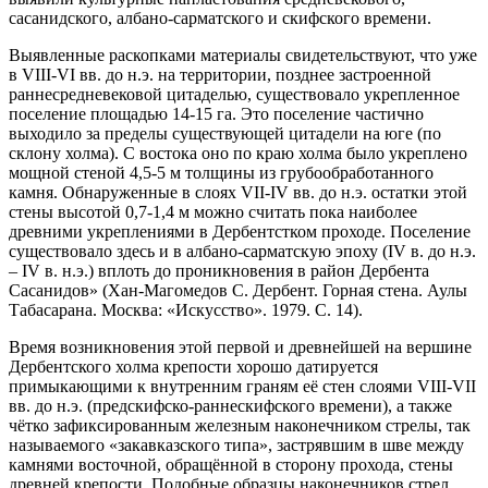
сасанидского, албано-сарматского и скифского времени.
Выявленные раскопками материалы свидетельствуют, что уже
в VIII-VI вв. до н.э. на территории, позднее застроенной
раннесредневековой цитаделью, существовало укрепленное
поселение площадью 14-15 га. Это поселение частично
выходило за пределы существующей цитадели на юге (по
склону холма). С востока оно по краю холма было укреплено
мощной стеной 4,5-5 м толщины из грубообработанного
камня. Обнаруженные в слоях VII-IV вв. до н.э. остатки этой
стены высотой 0,7-1,4 м можно считать пока наиболее
древними укреплениями в Дербентстком проходе. Поселение
существовало здесь и в албано-сарматскую эпоху (IV в. до н.э.
– IV в. н.э.) вплоть до проникновения в район Дербента
Сасанидов» (Хан-Магомедов С. Дербент. Горная стена. Аулы
Табасарана. Москва: «Искусство». 1979. С. 14).
Время возникновения этой первой и древнейшей на вершине
Дербентского холма крепости хорошо датируется
примыкающими к внутренним граням её стен слоями VIII-VII
вв. до н.э. (предскифско-раннескифского времени), а также
чётко зафиксированным железным наконечником стрелы, так
называемого «закавказского типа», застрявшим в шве между
камнями восточной, обращённой в сторону прохода, стены
древней крепости. Подобные образцы наконечников стрел