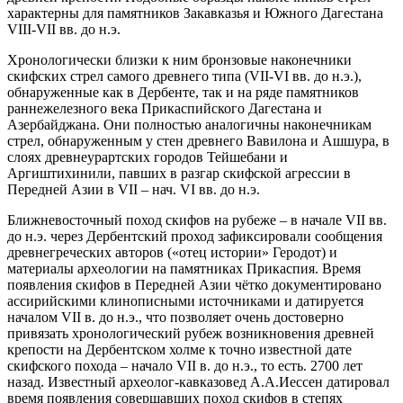
характерны для памятников Закавказья и Южного Дагестана
VIII-VII вв. до н.э.
Хронологически близки к ним бронзовые наконечники
скифских стрел самого древнего типа (VII-VI вв. до н.э.),
обнаруженные как в Дербенте, так и на ряде памятников
раннежелезного века Прикаспийского Дагестана и
Азербайджана. Они полностью аналогичны наконечникам
стрел, обнаруженным у стен древнего Вавилона и Ашшура, в
слоях древнеурартских городов Тейшебани и
Аргиштихинили, павших в разгар скифской агрессии в
Передней Азии в VII – нач. VI вв. до н.э.
Ближневосточный поход скифов на рубеже – в начале VII вв.
до н.э. через Дербентский проход зафиксировали сообщения
древнегреческих авторов («отец истории» Геродот) и
материалы археологии на памятниках Прикаспия. Время
появления скифов в Передней Азии чётко документировано
ассирийскими клинописными источниками и датируется
началом VII в. до н.э., что позволяет очень достоверно
привязать хронологический рубеж возникновения древней
крепости на Дербентском холме к точно известной дате
скифского похода – начало VII в. до н.э., то есть. 2700 лет
назад. Известный археолог-кавказовед А.А.Иессен датировал
время появления совершавших поход скифов в степях