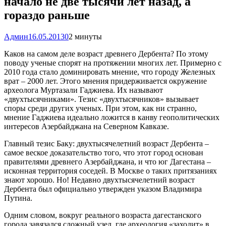
начало не две тысячи лет назад, а
гораздо раньше
Админ
16.05.2013
0
2 минуты
Каков на самом деле возраст древнего Дербента? По этому
поводу ученые спорят на протяжении многих лет. Примерно с
2010 года стало доминировать мнение, что городу Железных
врат – 2000 лет. Этого мнения придерживается окружение
археолога Муртазали Гаджиева. Их называют
«двухтысячниками». Тезис «двухтысячников» вызывает
споры среди других ученых. При этом, как ни странно,
мнение Гаджиева идеально ложится в канву геополитических
интересов Азербайджана на Северном Кавказе.
Главный тезис Баку: двухтысячелетний возраст Дербента –
самое веское доказательство того, что этот город основан
правителями древнего Азербайджана, и что юг Дагестана –
исконная территория соседей. В Москве о таких притязаниях
знают хорошо. Но! Недавно двухтысячелетний возраст
Дербента был официально утвержден указом Владимира
Путина.
Одним словом, вокруг реального возраста дагестанского
города завязался сложный узел, где археология «заходит» в