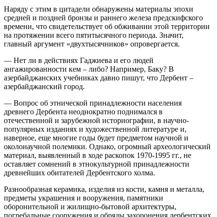
Наряду с этим в цитадели обнаружены материалы эпохи
средней и поздней бронзы и раннего железа предскифского
времени, что свидетельствует об обживании этой территории
на протяжении всего пятитысячного периода. Значит,
главный аргумент «двухтысячников» опровергается.
— Нет ли в действиях Гаджиева и его людей
ангажированности кем – либо? Например, Баку? В
азербайджанских учебниках давно пишут, что Дербент –
азербайджанский город.
— Вопрос об этнической принадлежности населения
древнего Дербента неоднократно поднимался в
отечественной и зарубежной историографии, в научно-
популярных изданиях и художественной литературе и,
наверное, еще многие годы будет предметом научной и
околонаучной полемики. Однако, огромный археологический
материал, выявленный в ходе раскопок 1970-1995 гг., не
оставляет сомнений в этнокультурной принадлежности
древнейших обитателей Дербентского холма.
Разнообразная керамика, изделия из кости, камня и металла,
предметы украшения и вооружения, памятники
оборонительной и жилищно-бытовой архитектуры,
погребальные сооружения и обряды захоронения дербентских