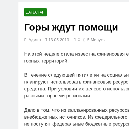
23.07.2026
Вниманию членов СРО
ДАГЕСТАН
19.07.2026
Горы ждут помощи
Для детей открыли н
05.07.2026
0
Админ
13.05.2013
5 Минуты
На этой неделе стала известна финансовая 
горных территорий.
В течение следующей пятилетки на социальн
планируют использовать финансовые ресурс
средства. При условии их целевого использ
разными горными регионами.
Дело в том, что из запланированных ресурс
внебюджетных источников. Из федерального б
не поступят федеральные бюджетные ресурсы