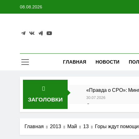
Перейти
08.08.2026
к
содержимому
ГЛАВНАЯ
НОВОСТИ
ПОЛ
«Правда о СРО»: Минп
30.07.2026
ЗАГОЛОВКИ
Состоялось заседание
27.07.2026
Утверждены изменения
Главная
2013
Май
13
Горы ждут помощи
25.07.2026
АО «Мостоотряд» заве