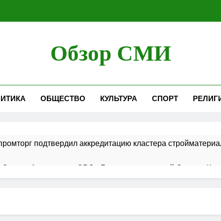
Обзор СМИ
ИТИКА
ОБЩЕСТВО
КУЛЬТУРА
СПОРТ
РЕЛИГ
ромторг подтвердил аккредитацию кластера стройматериа
 Совета Ассоциации СРО «Гильдия строителей Северо-Кавк
 в порядок ведения реестров членов СРО в сфере строит
ршает работы по строительству новой взлетно-посадочной