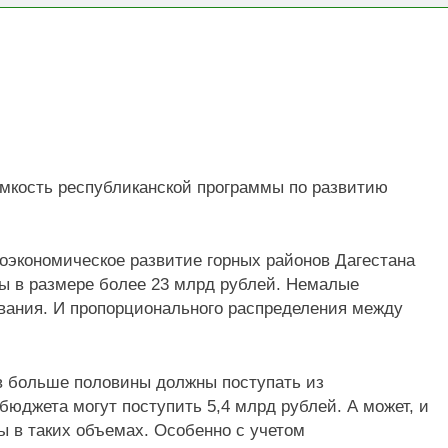
! НОСТРОЙ проводит мониторинг ситуации с обеспечением
абор групп по направлениям «Я-ИЖЕНЕР» и «Я-ДИЗАЙНЕР
емкость республиканской программы по развитию
оэкономическое развитие горных районов Дагестана
ы в размере более 23 млрд рублей. Немалые
ования. И пропорционального распределения между
ов больше половины должны поступать из
юджета могут поступить 5,4 млрд рублей. А может, и
 в таких объемах. Особенно с учетом