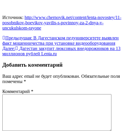
Источник:
http://www.chernovik.net/content/lenta-novostey/11-
posobnikov-boevikov-yavilis-s-povinnoy-za-2-dnya-v-
uncukulskom-rayone
Навигация
Предыдущая:
В Дагестанском педуниверситете выявлен
факт мошенничества при установке видеооборудования
по
Далее:
Дагестан закупит люксовых внедорожников на 13
записям
миллионов рублей Lenta.ru
Добавить комментарий
Ваш адрес email не будет опубликован.
Обязательные поля
помечены
*
Комментарий
*