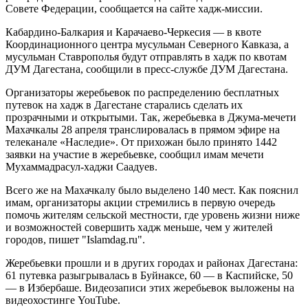
Совете Федерации, сообщается на сайте хадж-миссии.
Кабардино-Балкария и Карачаево-Черкесия — в квоте
Координационного центра мусульман Северного Кавказа, а
мусульман Ставрополья будут отправлять в хадж по квотам
ДУМ Дагестана, сообщили в пресс-службе ДУМ Дагестана.
Организаторы жеребьевок по распределению бесплатных
путевок на хадж в Дагестане старались сделать их
прозрачными и открытыми. Так, жеребьевка в Джума-мечети
Махачкалы 28 апреля транслировалась в прямом эфире на
телеканале «Наследие». От прихожан было принято 1442
заявки на участие в жеребьевке, сообщил имам мечети
Мухаммадрасул-хаджи Саадуев.
Всего же на Махачкалу было выделено 140 мест. Как пояснил
имам, организаторы акции стремились в первую очередь
помочь жителям сельской местности, где уровень жизни ниже
и возможностей совершить хадж меньше, чем у жителей
городов, пишет "Islamdag.ru".
Жеребьевки прошли и в других городах и районах Дагестана:
61 путевка разыгрывалась в Буйнаксе, 60 — в Каспийске, 50
— в Избербаше. Видеозаписи этих жеребьевок выложены на
видеохостинге YouTube.