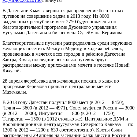
Админ
02.05.2013
0
1 минуты
В Дагестане 3 мая завершится распределение бесплатных
путевок на совершение хаджа в 2013 году. Из 8000
выделенных республике мест 2750 будут оплачены по
благотворительной программе Духовного управления
мусульман Дагестана и бизнесмена Сулеймана Керимова.
Благотворительные путевки распределялись среди верующих,
желающих посетить Мекку и Медину, в ходе жеребьевок,
проведенных в мечетях всех городов и районов Дагестана.
Завтра, 3 мая, последние несколько путевок будут
распределены между прихожанами мечети в поселке Новый
Кяхулай.
28 апреля жеребьевка для желающих поехать в хадж по
программе Керимова прошла в центральной мечети
Махачкалы.
В 2013 году Дагестан получил 8000 мест (в 2012 — 8450),
Чечня — 3600 (в 2012 — 4971), Совет муфтиев России — 3000
(в 2012 — 2000), Ингушетия — 1800 (в 2012 — 1750),
Татарстан — 1500 (в 2012 столько же), Центральное ДУМ и
Координационный центр мусульман Северного Кавказа — по
1300 (в 2012 — 1200 и 639 соответственно). Квоты были
распределены 29 апреля на заседании хадж-миссии России в