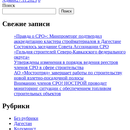
Админ
27.11.2023
0
Поиск
Поиск
Свежие записи
«Правда о СРО»: Минпромторг подтвердил
аккредитацию кластера стройматериалов в Дагестане
Состоялось заседание Совета Ассоциации СРО
«Гильдия строителей Северо-Кавказского федерального
округа»
Утверждены изменения в порядок ведения реестров
членов СРО в сфере строительства
АО «Мостоотряд» завершает работы по строительству
новой взлетно-посадочной полосы
Вниманию членов СРО! НОСТРОЙ проводит
мониторинг ситуации с обеспечением топливом
строительных объектов
Рубрики
Без рубрики
Дагестан
Колумнист