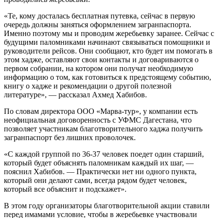
«Те, кому досталась бесплатная путевка, сейчас в первую
очередь должны заняться оформлением загранпаспорта.
Именно поэтому мы и проводим жеребьевку заранее. Сейчас с
будущими паломниками начинают связываться помощники и
руководители рейсов. Они сообщают, кто будет им помогать в
этом хадже, оставляют свои контакты и договариваются о
первом собрании, на котором они получат необходимую
информацию о том, как готовиться к предстоящему событию,
книгу о хадже и рекомендации о другой полезной
литературе», — рассказал Ахмед Хабибов.
По словам директора ООО «Марва-тур», у компании есть
неофициальная договоренность с УФМС Дагестана, что
позволяет участникам благотворительного хаджа получить
загранпаспорт без лишних проволочек.
«С каждой группой по 36-37 человек поедет один старший,
который будет объяснять паломникам каждый их шаг, —
пояснил Хабибов. — Практически нет ни одного пункта,
который они делают сами, всегда рядом будет человек,
который все объяснит и подскажет».
В этом году организаторы благотворительной акции ставили
перед имамами условие, чтобы в жеребьевке участвовали