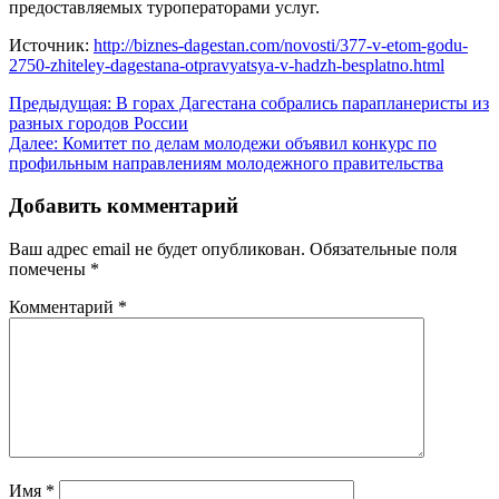
предоставляемых туроператорами услуг.
Источник:
http://biznes-dagestan.com/novosti/377-v-etom-godu-
2750-zhiteley-dagestana-otpravyatsya-v-hadzh-besplatno.html
Навигация
Предыдущая:
В горах Дагестана собрались парапланеристы из
разных городов России
по
Далее:
Комитет по делам молодежи объявил конкурс по
записям
профильным направлениям молодежного правительства
Добавить комментарий
Ваш адрес email не будет опубликован.
Обязательные поля
помечены
*
Комментарий
*
Имя
*