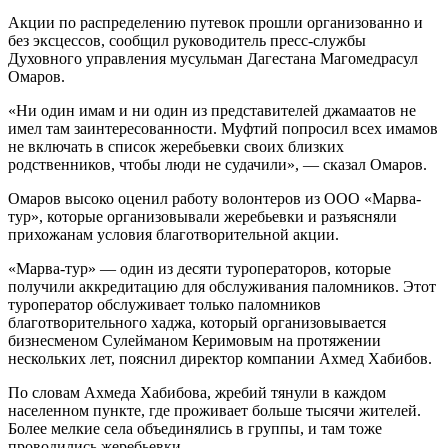
Акции по распределению путевок прошли организованно и
без эксцессов, сообщил руководитель пресс-службы
Духовного управления мусульман Дагестана Магомедрасул
Омаров.
«Ни один имам и ни один из представителей джамаатов не
имел там заинтересованности. Муфтий попросил всех имамов
не включать в список жеребьевки своих близких
родственников, чтобы люди не судачили», — сказал Омаров.
Омаров высоко оценил работу волонтеров из ООО «Марва-
тур», которые организовывали жеребьевки и разъясняли
прихожанам условия благотворительной акции.
«Марва-тур» — один из десяти туроператоров, которые
получили аккредитацию для обслуживания паломников. Этот
туроператор обслуживает только паломников
благотворительного хаджа, который организовывается
бизнесменом Сулейманом Керимовым на протяжении
нескольких лет, пояснил директор компании Ахмед Хабибов.
По словам Ахмеда Хабибова, жребий тянули в каждом
населенном пункте, где проживает больше тысячи жителей.
Более мелкие села объединялись в группы, и там тоже
проводились жеребьевки.