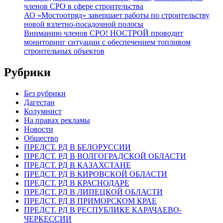
членов СРО в сфере строительства
АО «Мостоотряд» завершает работы по строительству
новой взлетно-посадочной полосы
Вниманию членов СРО! НОСТРОЙ проводит
мониторинг ситуации с обеспечением топливом
строительных объектов
Рубрики
Без рубрики
Дагестан
Колумнист
На правах рекламы
Новости
Общество
ПРЕДСТ. РД В БЕЛОРУССИИ
ПРЕДСТ. РД В ВОЛГОГРАДСКОЙ ОБЛАСТИ
ПРЕДСТ. РД В КАЗАХСТАНЕ
ПРЕДСТ. РД В КИРОВСКОЙ ОБЛАСТИ
ПРЕДСТ. РД В КРАСНОДАРЕ
ПРЕДСТ. РД В ЛИПЕЦКОЙ ОБЛАСТИ
ПРЕДСТ. РД В ПРИМОРСКОМ КРАЕ
ПРЕДСТ. РД В РЕСПУБЛИКЕ КАРАЧАЕВО-
ЧЕРКЕССИИ