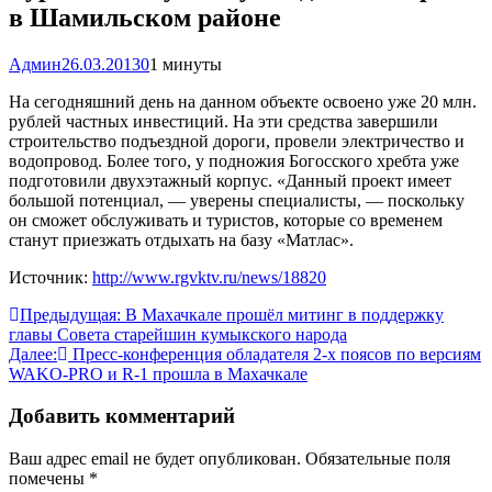
в Шамильском районе
Админ
26.03.2013
0
1 минуты
На сегодняшний день на данном объекте освоено уже 20 млн.
рублей частных инвестиций. На эти средства завершили
строительство подъездной дороги, провели электричество и
водопровод. Более того, у подножия Богосского хребта уже
подготовили двухэтажный корпус. «Данный проект имеет
большой потенциал, — уверены специалисты, — поскольку
он сможет обслуживать и туристов, которые со временем
станут приезжать отдыхать на базу «Матлас».
Источник:
http://www.rgvktv.ru/news/18820
Навигация
Предыдущая:
В Махачкале прошёл митинг в поддержку
главы Совета старейшин кумыкского народа
по
Далее:
Пресс-конференция обладателя 2-х поясов по версиям
записям
WAKO-PRO и R-1 прошла в Махачкале
Добавить комментарий
Ваш адрес email не будет опубликован.
Обязательные поля
помечены
*