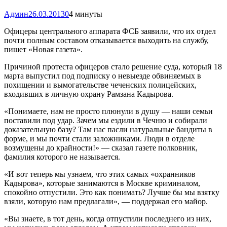
Админ
26.03.2013
0
4 минуты
Офицеры центрального аппарата ФСБ заявили, что их отдел
почти полным составом отказывается выходить на службу,
пишет «Новая газета».
Причиной протеста офицеров стало решение суда, который 18
марта выпустил под подписку о невыезде обвиняемых в
похищении и вымогательстве чеченских полицейских,
входивших в личную охрану Рамзана Кадырова.
«Понимаете, нам не просто плюнули в душу — наши семьи
поставили под удар. Зачем мы ездили в Чечню и собирали
доказательную базу? Там нас пасли натуральные бандиты в
форме, и мы почти стали заложниками. Люди в отделе
возмущены до крайности!» — сказал газете полковник,
фамилия которого не называется.
«И вот теперь мы узнаем, что этих самых «охранников
Кадырова», которые занимаются в Москве криминалом,
спокойно отпустили. Это как понимать? Лучше бы мы взятку
взяли, которую нам предлагали», — поддержал его майор.
«Вы знаете, в тот день, когда отпустили последнего из них,