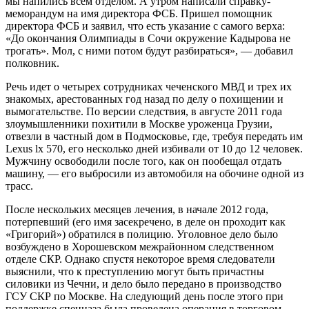
мы напились всем отделом. А утром написали справку-
меморандум на имя директора ФСБ. Пришел помощник
директора ФСБ и заявил, что есть указание с самого верха:
«До окончания Олимпиады в Сочи окружение Кадырова не
трогать». Мол, с ними потом будут разбираться», — добавил
полковник.
Речь идет о четырех сотрудниках чеченского МВД и трех их
знакомых, арестованных год назад по делу о похищении и
вымогательстве. По версии следствия, в августе 2011 года
злоумышленники похитили в Москве уроженца Грузии,
отвезли в частный дом в Подмосковье, где, требуя передать им
Lexus lx 570, его несколько дней избивали от 10 до 12 человек.
Мужчину освободили после того, как он пообещал отдать
машину, — его выбросили из автомобиля на обочине одной из
трасс.
После нескольких месяцев лечения, в начале 2012 года,
потерпевший (его имя засекречено, в деле он проходит как
«Григорий») обратился в полицию. Уголовное дело было
возбуждено в Хорошевском межрайонном следственном
отделе СКР. Однако спустя некоторое время следователи
выяснили, что к преступлению могут быть причастны
силовики из Чечни, и дело было передано в производство
ГСУ СКР по Москве. На следующий день после этого при
поддержке спецназа была проведена операция в торговом