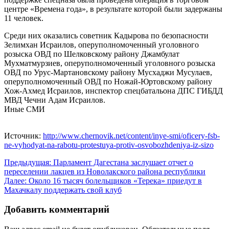
центре «Времена года», в результате которой были задержаны
11 человек.
Среди них оказались советник Кадырова по безопасности
Зелимхан Исраилов, оперуполномоченный уголовного
розыска ОВД по Шелковскому району Джамбулат
Мухматмурзиев, оперуполномоченный уголовного розыска
ОВД по Урус-Мартановскому району Мусхаджи Мусулаев,
оперуполномоченный ОВД по Ножай-Юртовскому району
Хож-Ахмед Исраилов, инспектор спецбатальона ДПС ГИБДД
МВД Чечни Адам Исраилов.
Иные СМИ
Источник:
http://www.chernovik.net/content/inye-smi/oficery-fsb-
ne-vyhodyat-na-rabotu-protestuya-protiv-osvobozhdeniya-iz-sizo
Навигация
Предыдущая:
Парламент Дагестана заслушает отчет о
переселении лакцев из Новолакского района республики
по
Далее:
Около 16 тысяч болельщиков «Терека» приедут в
записям
Махачкалу поддержать свой клуб
Добавить комментарий