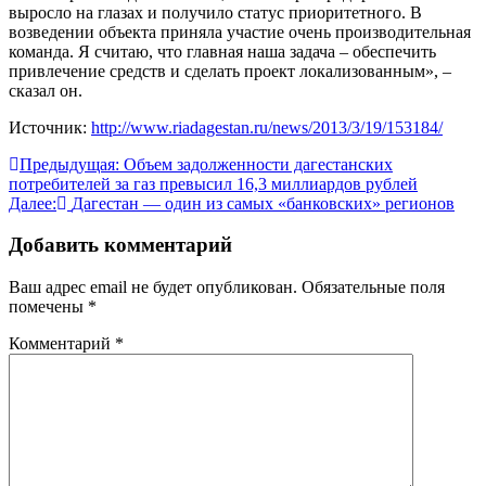
выросло на глазах и получило статус приоритетного. В
возведении объекта приняла участие очень производительная
команда. Я считаю, что главная наша задача – обеспечить
привлечение средств и сделать проект локализованным», –
сказал он.
Источник:
http://www.riadagestan.ru/news/2013/3/19/153184/
Навигация
Предыдущая:
Объем задолженности дагестанских
потребителей за газ превысил 16,3 миллиардов рублей
по
Далее:
Дагестан — один из самых «банковских» регионов
записям
Добавить комментарий
Ваш адрес email не будет опубликован.
Обязательные поля
помечены
*
Комментарий
*