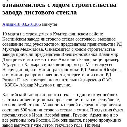
ознакомилось с ходом строительства
завода листового стекла
Админ
18.03.2013
0
6 минуты
19 марта на строящемся в Кумторкалинском районе
Каспийском заводе листового стекла состоялось выездное
совещание под руководством председателя правительства РД
Мухтара Меджидова. Ознакомится с ходом строительства
завода прибыли председатель Внешэкономбанка Владимир
Дмитриев и его заместитель Анатолий Балло, вице-премьер
Абусупьян Хархаров и и.о. вице-премьера Магомедгусен
Насрутдинов, и.о. министра экономики РД Раюдин Юсуфов,
и.о. министра промышленности, энергетики и связи РД
Ризван Газимагомедов, исполнительный директор ОАО
«КЗЛС» Абакар Мудунов и другие.
Каспийский завод листового стекла – один из крупнейших
частных инвестиционных проектов не только в республике,
но и во всей стране. Мощность первой очереди предприятия
составит 600 тонн листового стекла в сутки. Продукция будет
поставляться в Иран, Азербайджан, Грузию, Армению и во
все регионы юга России. Как ожидается, первую продукцию
завод выпустит уже летом текущего года. Причем