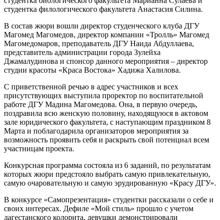
студентка биологического факультета Марианна Сулаева и
студентка филологического факультета Анастасия Силина.
В состав жюри вошли директор студенческого клуба ДГУ
Магомед Магомедов, директор компании «Тролль» Магомед
Магомедомаров, преподаватель ДГУ Наида Абдуллаева,
представитель администрации города Зулейха
Джамалудинова и спонсор данного мероприятия – директор
студии красоты «Краса Востока» Хадижа Халилова.
С приветственной речью в адрес участников и всех
присутствующих выступила проректор по воспитательной
работе ДГУ Мадина Магомедова. Она, в первую очередь,
поздравила всю женскую половину, находящуюся в актовом
зале юридического факультета, с наступающим праздником 8
Марта и поблагодарила организаторов мероприятия за
возможность проявить себя и раскрыть свой потенциал всем
участницам проекта.
Конкурсная программа состояла из 6 заданий, по результатам
которых жюри предстояло выбрать самую привлекательную,
самую очаровательную и самую эрудированную «Красу ДГУ».
В конкурсе «Самопрезентация» студентки рассказали о себе и
своих интересах. Дефиле «Мой стиль» прошло с учетом
дагестанского колорита, девушки демонстрировали