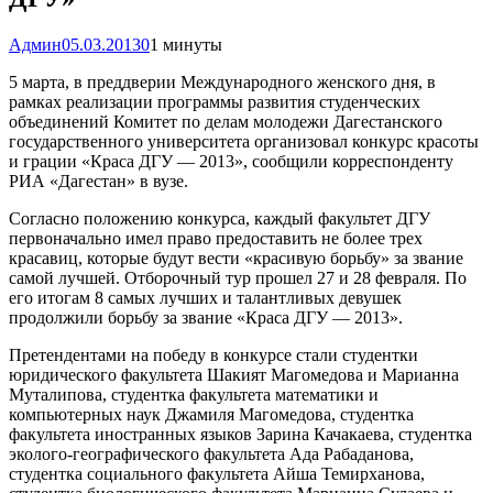
Админ
05.03.2013
0
1 минуты
5 марта, в преддверии Международного женского дня, в
рамках реализации программы развития студенческих
объединений Комитет по делам молодежи Дагестанского
государственного университета организовал конкурс красоты
и грации «Краса ДГУ — 2013», сообщили корреспонденту
РИА «Дагестан» в вузе.
Согласно положению конкурса, каждый факультет ДГУ
первоначально имел право предоставить не более трех
красавиц, которые будут вести «красивую борьбу» за звание
самой лучшей. Отборочный тур прошел 27 и 28 февраля. По
его итогам 8 самых лучших и талантливых девушек
продолжили борьбу за звание «Краса ДГУ — 2013».
Претендентами на победу в конкурсе стали студентки
юридического факультета Шакият Магомедова и Марианна
Муталипова, студентка факультета математики и
компьютерных наук Джамиля Магомедова, студентка
факультета иностранных языков Зарина Качакаева, студентка
эколого-географического факультета Ада Рабаданова,
студентка социального факультета Айша Темирханова,