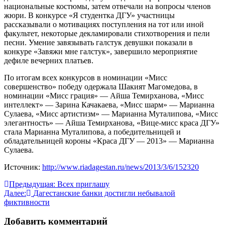
национальные костюмы, затем отвечали на вопросы членов
жюри. В конкурсе «Я студентка ДГУ» участницы
рассказывали о мотивациях поступления на тот или иной
факультет, некоторые декламировали стихотворения и пели
песни. Умение завязывать галстук девушки показали в
конкуре «Завяжи мне галстук», завершило мероприятие
дефиле вечерних платьев.
По итогам всех конкурсов в номинации «Мисс
совершенство» победу одержала Шакият Магомедова, в
номинации «Мисс грация» — Айша Темирханова, «Мисс
интеллект» — Зарина Качакаева, «Мисс шарм» — Марианна
Сулаева, «Мисс артистизм» — Марианна Муталипова, «Мисс
элегантность» — Айша Темирханова, «Вице-мисс краса ДГУ»
стала Марианна Муталипова, а победительницей и
обладательницей короны «Краса ДГУ — 2013» — Марианна
Сулаева.
Источник:
http://www.riadagestan.ru/news/2013/3/6/152320
Навигация
Предыдущая:
Всех приглашу
Далее:
Дагестанские банки достигли небывалой
по
фиктивности
записям
Добавить комментарий