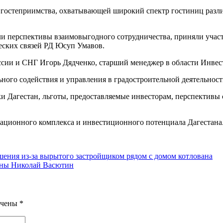
 гостеприимства, охватывающей широкий спектр гостиниц различ
ли перспективы взаимовыгодного сотрудничества, приняли участи
еских связей РД Юсуп Умавов.
сии и СНГ Игорь Дядченко, старший менеджер в области Инвес
ьного содействия и управления в градостроительной деятельнос
 Дагестан, льготы, предоставляемые инвесторам, перспективы 
еационного комплекса и инвестиционного потенциала Дагестана
ения из-за вырытого застройщиком рядом с домом котлована
аны Николай Васютин
ечены
*