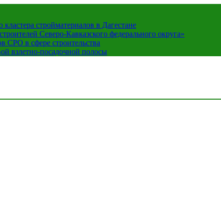
кластера стройматериалов в Дагестане
строителей Северо-Кавказского федерального округа»
в СРО в сфере строительства
вой взлетно-посадочной полосы