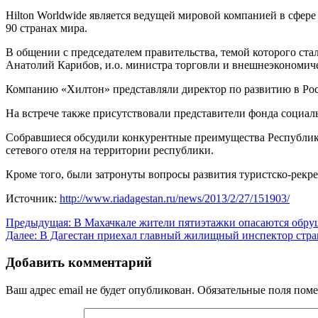
Hilton Worldwide является ведущей мировой компанией в сфере
90 странах мира.
В общении с председателем правительства, темой которого ста
Анатолий Карибов, и.о. министра торговли и внешнеэкономич
Компанию «Хилтон» представляли директор по развитию в Рос
На встрече также присутствовали представители фонда социал
Собравшиеся обсудили конкурентные преимущества Республики
сетевого отеля на территории республики.
Кроме того, были затронуты вопросы развития туристско-рекр
Источник:
http://www.riadagestan.ru/news/2013/2/27/151903/
Навигация
Предыдущая:
В Махачкале жители пятиэтажки опасаются обруш
Далее:
В Дагестан приехал главный жилищный инспектор стр
по
записям
Добавить комментарий
Ваш адрес email не будет опубликован.
Обязательные поля пом