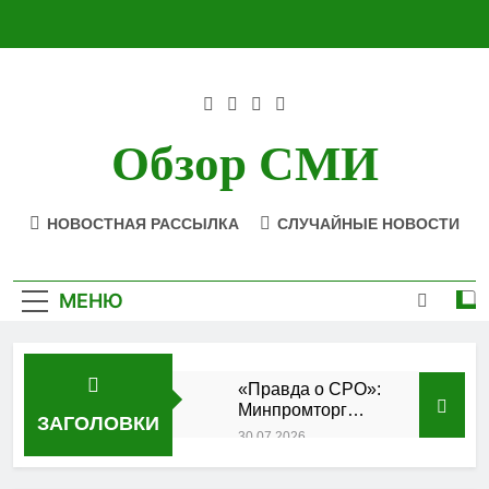
Перейти
к
содержимому
Обзор СМИ
НОВОСТНАЯ РАССЫЛКА
СЛУЧАЙНЫЕ НОВОСТИ
МЕНЮ
«Правда о СРО»:
Минпромторг
ЗАГОЛОВКИ
подтвердил
30.07.2026
аккредитацию
Состоялось
кластера
заседание Совета