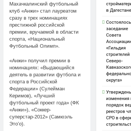
стройматер
Махачкалинский футбольный
в Дагестан
клуб «Анжи» стал лауреатом
сразу в трех номинациях
Состоялось
престижной российской
заседание
премии, вручаемой в области
Совета
спорта, «Национальный
Ассоциаци
Футбольный Олимп».
«Гильдия
строителей
«Анжи» получил премии в
Северо-
Кавказског
номинациях: «Выдающийся
федерально
деятель в развитии футбола и
округа»
спорта в Российской
Федерации» (Сулейман
Утвержден
Керимов), «Лучший
изменения 
футбольный проект года» (ФК
порядок ве
«Анжи»), «Соккер-
реестров ч
суперстар-2012» (Самюэль
СРО в сфер
Это’о).
строительс