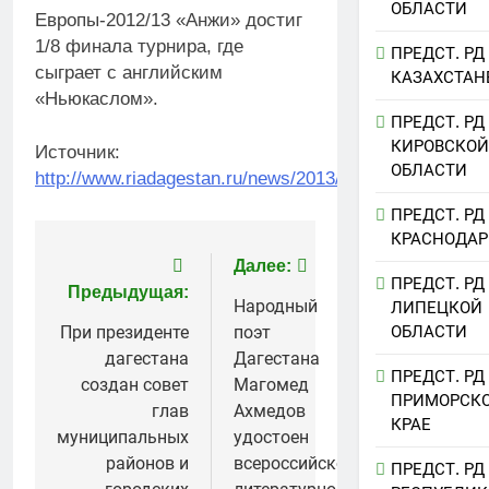
ОБЛАСТИ
Европы-2012/13 «Анжи» достиг
1/8 финала турнира, где
ПРЕДСТ. РД
сыграет с английским
КАЗАХСТАН
«Ньюкаслом».
ПРЕДСТ. РД
КИРОВСКОЙ
Источник:
ОБЛАСТИ
http://www.riadagestan.ru/news/2013/2/23/151630/
ПРЕДСТ. РД
КРАСНОДАР
Навигация
Далее:
ПРЕДСТ. РД
Предыдущая:
по
Народный
ЛИПЕЦКОЙ
ОБЛАСТИ
При президенте
поэт
записям
дагестана
Дагестана
ПРЕДСТ. РД
создан совет
Магомед
ПРИМОРСК
глав
Ахмедов
КРАЕ
муниципальных
удостоен
районов и
всероссийской
ПРЕДСТ. РД