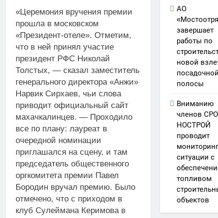
АО
«Церемония вручения премии
«Мостоотр
прошла в московском
завершает
«Президент-отеле». Отметим,
работы по
что в ней принял участие
строительс
президент РФС Николай
новой взле
Толстых, — сказал заместитель
посадочно
генерального директора «Анжи»
полосы
Нарвик Сирхаев, чьи слова
Вниманию
приводит официальный сайт
членов СРО
махачкалинцев. — Проходило
НОСТРОЙ
все по плану: лауреат в
проводит
очередной номинации
мониторин
приглашался на сцену, и там
ситуации с
председатель общественного
обеспечен
оргкомитета премии Павел
топливом
Бородин вручал премию. Было
строительн
отмечено, что с приходом в
объектов
клуб Сулеймана Керимова в