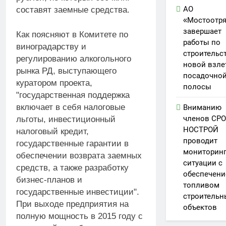
АО
составят заемные средства.
«Мостоотр
завершает
Как поясняют в Комитете по
работы по
виноградарству и
строительс
регулированию алкогольного
новой взле
рынка РД, выступающего
посадочно
куратором проекта,
полосы
"государственная поддержка
включает в себя налоговые
Вниманию
членов СРО
льготы, инвестиционный
НОСТРОЙ
налоговый кредит,
проводит
государственные гарантии в
мониторин
обеспечении возврата заемных
ситуации с
средств, а также разработку
обеспечен
бизнес-планов и
топливом
государственные инвестиции".
строительн
При выходе предприятия на
объектов
полную мощность в 2015 году с