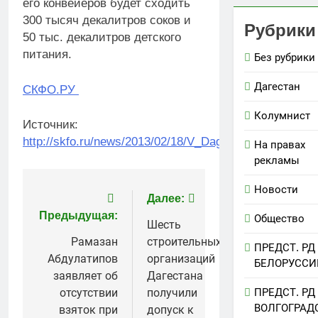
его конвейеров будет сходить
300 тысяч декалитров соков и
Рубрики
50 тыс. декалитров детского
питания.
Без рубрики
Дагестан
СКФО.РУ
Колумнист
Источник:
http://skfo.ru/news/2013/02/18/V_Dagestane_postroya
На правах
рекламы
Новости
Навигация
Далее:
Предыдущая:
Общество
по
Шесть
Рамазан
строительных
ПРЕДСТ. РД
записям
Абдулатипов
организаций
БЕЛОРУССИ
заявляет об
Дагестана
ПРЕДСТ. РД
отсутствии
получили
ВОЛГОГРАД
взяток при
допуск к