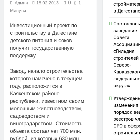
0
Админ
18.02.2013
1
стройматер
Минуты
в Дагестан
Состоялось
Инвестиционный проект по
заседание
строительству в Дагестане
Совета
детского питания и соков
Ассоциаци
получит государственную
«Гильдия
поддержку
строителей
Северо-
Завод, начало строительства
Кавказског
которого намечено в текущем
федерально
округа»
году, расположится в
Каякентском районе
Утвержден
республики, известном своим
изменения 
молочным животноводством,
порядок ве
садоводством и
реестров ч
виноградарством. Стоимость
СРО в сфер
объекта составляет 700 млн.
строительс
рублей, из которых 630 млн.