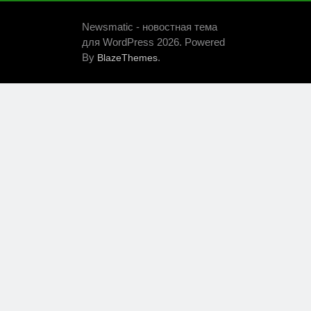
Newsmatic - новостная тема
для WordPress 2026. Powered
By
.
BlazeThemes