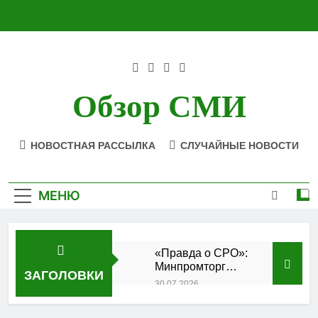
Перейти
к
содержимому
Обзор СМИ
НОВОСТНАЯ РАССЫЛКА
СЛУЧАЙНЫЕ НОВОСТИ
МЕНЮ
«Правда о СРО»:
Минпромторг
ЗАГОЛОВКИ
подтвердил
30.07.2026
аккредитацию
Состоялось
кластера
заседание Совета