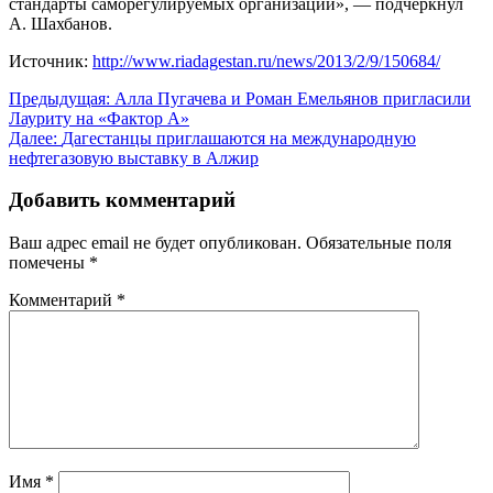
стандарты саморегулируемых организаций», — подчеркнул
А. Шахбанов.
Источник:
http://www.riadagestan.ru/news/2013/2/9/150684/
Навигация
Предыдущая:
Алла Пугачева и Роман Емельянов пригласили
Лауриту на «Фактор А»
по
Далее:
Дагестанцы приглашаются на международную
записям
нефтегазовую выставку в Алжир
Добавить комментарий
Ваш адрес email не будет опубликован.
Обязательные поля
помечены
*
Комментарий
*
Имя
*