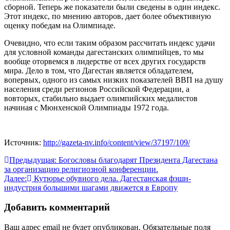
сборной. Теперь же показатели были сведены в один индекс.
Этот индекс, по мнению авторов, дает более объективную
оценку победам на Олимпиаде.
Очевидно, что если таким образом рассчитать индекс удачи
для условной команды дагестанских олимпийцев, то мы
вообще оторвемся в лидерстве от всех других государств
мира. Дело в том, что Дагестан является обладателем,
вопервых, одного из самых низких показателей ВВП на душу
населения среди регионов Российской Федерации, а
вовторых, стабильно выдает олимпийских медалистов
начиная с Мюнхенской Олимпиады 1972 года.
Источник:
http://gazeta-nv.info/content/view/37197/109/
Навигация
Предыдущая:
Богословы благодарят Президента Дагестана
за организацию религиозной конференции.
по
Далее:
Кутюрье обувного дела. Дагестанская фэшн-
записям
индустрия большими шагами движется в Европу
Добавить комментарий
Ваш адрес email не будет опубликован.
Обязательные поля