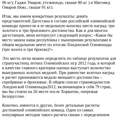
96 кг); Гаджи Умаров, (тхэквондо, свыше 80 кг ) и Магомед
Омаров (бокс, свыше 91 кг).
Итак, мы имеем конкретные результаты: девять
представителей Дагестана в составе российской олимпийской
команды принесли в ее медальную копилку шесть наград: три
золотого и три бронзового достоинства. Как и для многих
дагестанцев, меня интересует следующий вопрос: «Какое бы
место заняла наша республика с нынешними результатами в
общем медальном зачете по итогам Лондонской Олимпиады
(три золота и три бронзы)?».
Это место легко можно определить по таблице результатов для
стран­участниц летних Олимпийских игр 2012 года, в которой
в качестве главного критерия оценки выступает количество
выигранных золотых медалей. При равенстве золотых наград
в расчет принимаются медали меньшего достоинства –
серебряные и бронзовые. В общем списке странмедалистов
Лондонской Олимпиады2012, включающим в себя 79 стран,
мы бы стояли на 26 месте после Хорватии, опережая
Белоруссию .
Конечно, имеются и другие, более детальные расчеты
достижений олимпийских команд. Один из самых
популярных методов такого расчета связан с определением