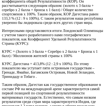
коэффициента общей Результативности (КОР). Он
рассчитывается следующим образом: (золото x 3 балла +
серебро x 2 балла + бронза x 1 балл) / Общее количество
спортсменов x 100%. Таким образом, КОР Дагестана равен
133,3 % (12 : 9 х 100%). С таким результатом наша республика
уверенно бы лидировала среди всех других стран мира.
Интересными представляются итоги Лондонской Олимпиады
с учетом такого разработанного нами географического
показателя, как Коэффициент Удельной Результативности
Страны (КУРС):
КУРС = (Золото x 3 балла + Серебро x 2 балла + Бронза x 1
балл) / Миллионов жителей страны x 100%
КУРС Дагестана = 413,8% (12 : 2,9 х 100%). По этому
показателю мы уступает пяти островным государствам –
Гренаде, Ямайке, Багамским Островам, Новой Зеландии,
Тринидаду и Тобаго .
Таким образом, Дагестан как государственное образование в
составе РФ на международной арене характеризуется самой
первой позицией по спортивной результативности
материковых государств. Естественно, что самым низким
результатом среди стран мира характеризуется Индия, где
проживает 1,2 млрд человек, а место в общем медальном