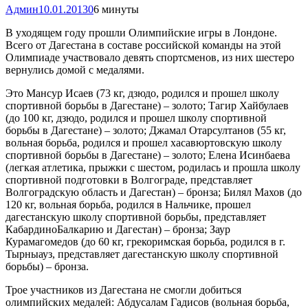
Админ
10.01.2013
0
6 минуты
В уходящем году прошли Олимпийские игры в Лондоне.
Всего от Дагестана в составе российской команды на этой
Олимпиаде участвовало девять спортсменов, из них шестеро
вернулись домой с медалями.
Это Мансур Исаев (73 кг, дзюдо, родился и прошел школу
спортивной борьбы в Дагестане) – золото; Тагир Хайбулаев
(до 100 кг, дзюдо, родился и прошел школу спортивной
борьбы в Дагестане) – золото; Джамал Отарсултанов (55 кг,
вольная борьба, родился и прошел хасавюртовскую школу
спортивной борьбы в Дагестане) – золото; Елена Исинбаева
(легкая атлетика, прыжки с шестом, родилась и прошла школу
спортивной подготовки в Волгограде, представляет
Волгоградскую область и Дагестан) – бронза; Билял Махов (до
120 кг, вольная борьба, родился в Нальчике, прошел
дагестанскую школу спортивной борьбы, представляет
КабардиноБалкарию и Дагестан) – бронза; Заур
Курамагомедов (до 60 кг, грекоримская борьба, родился в г.
Тырныауз, представляет дагестанскую школу спортивной
борьбы) – бронза.
Трое участников из Дагестана не смогли добиться
олимпийских медалей: Абдусалам Гадисов (вольная борьба,