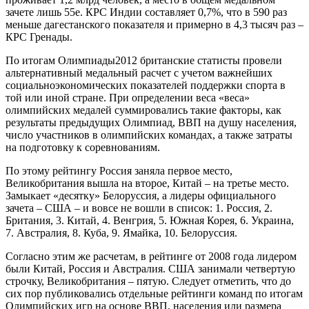
зачете лишь 55е. КРС Индии составляет 0,7%, что в 590 раз
меньше дагестанского показателя и примерно в 4,3 тысяч раз –
КРС Гренады.
По итогам Олимпиады2012 британские статисты провели
альтернативный медальный расчет с учетом важнейших
социальноэкономических показателей поддержки спорта в
той или иной стране. При определении веса «веса»
олимпийских медалей суммировались такие факторы, как
результаты предыдущих Олимпиад, ВВП на душу населения,
число участников в олимпийских командах, а также затраты
на подготовку к соревнованиям.
По этому рейтингу Россия заняла первое место,
Великобритания вышла на второе, Китай – на третье место.
Замыкает «десятку» Белоруссия, а лидеры официального
зачета – США – и вовсе не вошли в список: 1. Россия, 2.
Британия, 3. Китай, 4. Венгрия, 5. Южная Корея, 6. Украина,
7. Австралия, 8. Куба, 9. Ямайка, 10. Белоруссия.
Согласно этим же расчетам, в рейтинге от 2008 года лидером
были Китай, Россия и Австралия. США занимали четвертую
строчку, Великобритания – пятую. Следует отметить, что до
сих пор публиковались отдельные рейтинги команд по итогам
Олимпийских игр на основе ВВП, населения или размера