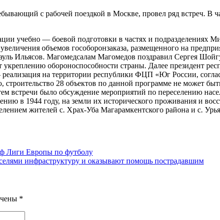
ывающий с рабочей поездкой в Москве, провел ряд встреч. В ч
ации учебно — боевой подготовки в частях и подразделениях М
 увеличения объемов гособоронзаказа, размещенного на предпри
 Рауль Ильясов. Магомедсалам Магомедов поздравил Сергея Шойг
ит укреплению обороноспособности страны. Далее президент рес
еализация на территории республики ФЦП «Юг России, согласн
 строительство 28 объектов по данной программе не может быт
ем встречи было обсуждение мероприятий по переселению насел
нию в 1944 году, на земли их исторического проживания и восс
елением жителей с. Храх-Уба Магарамкентского района и с. Ур
ф Лиги Европы по футболу
 селями инфраструктуру и оказывают помощь пострадавшим
ечены
*