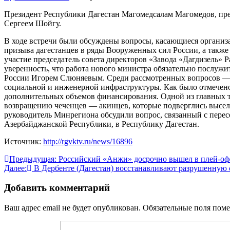
Президент Республики Дагестан Магомедсалам Магомедов, преб
Сергеем Шойгу.
В ходе встречи были обсуждены вопросы, касающиеся организ
призыва дагестанцев в ряды Вооруженных сил России, а также
участие председатель совета директоров «Завода «Дагдизель»
уверенность, что работа нового министра обязательно послуж
России Игорем Слюняевым. Среди рассмотренных вопросов — р
социальной и инженерной инфраструктуры. Как было отмечено,
дополнительных объемов финансирования. Одной из главных т
возвращению чеченцев — акинцев, которые подверглись выселе
руководитель Минрегиона обсудили вопрос, связанный с перес
Азербайджанской Республики, в Республику Дагестан.
Источник:
http://rgvktv.ru/news/16896
Навигация
Предыдущая:
Российский «Анжи» досрочно вышел в плей-оф
Далее:
В Дербенте (Дагестан) восстанавливают разрушенную
по
записям
Добавить комментарий
Ваш адрес email не будет опубликован.
Обязательные поля пом