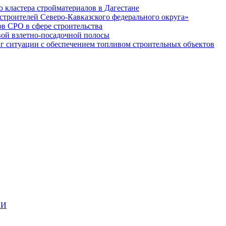
кластера стройматериалов в Дагестане
строителей Северо-Кавказского федерального округа»
в СРО в сфере строительства
вой взлетно-посадочной полосы
ситуации с обеспечением топливом строительных объектов
ИИ