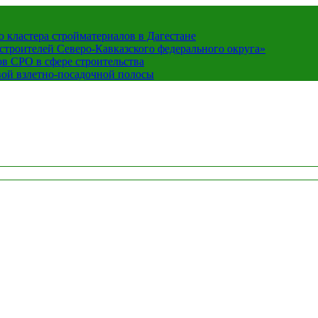
кластера стройматериалов в Дагестане
строителей Северо-Кавказского федерального округа»
в СРО в сфере строительства
вой взлетно-посадочной полосы