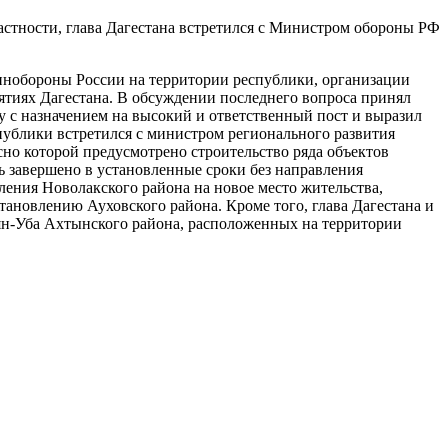
астности, глава Дагестана встретился с Министром обороны РФ
инобороны России на территории республики, организации
ятиях Дагестана. В обсуждении последнего вопроса принял
у с назначением на высокий и ответственный пост и выразил
публики встретился с министром регионального развития
о которой предусмотрено строительство ряда объектов
ь завершено в установленные сроки без направления
ения Новолакского района на новое место жительства,
тановлению Ауховского района. Кроме того, глава Дагестана и
ьян-Уба Ахтынского района, расположенных на территории