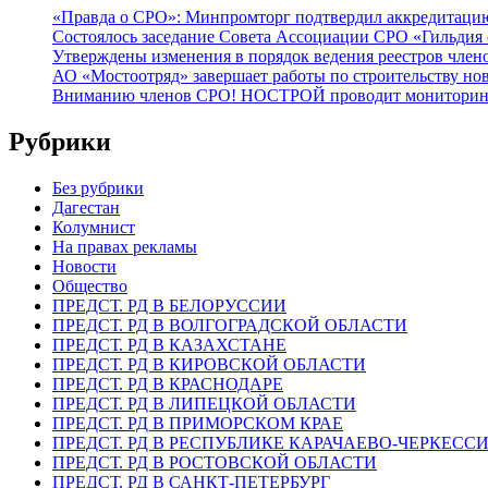
«Правда о СРО»: Минпромторг подтвердил аккредитацию 
Состоялось заседание Совета Ассоциации СРО «Гильдия 
Утверждены изменения в порядок ведения реестров члено
АО «Мостоотряд» завершает работы по строительству но
Вниманию членов СРО! НОСТРОЙ проводит мониторинг 
Рубрики
Без рубрики
Дагестан
Колумнист
На правах рекламы
Новости
Общество
ПРЕДСТ. РД В БЕЛОРУССИИ
ПРЕДСТ. РД В ВОЛГОГРАДСКОЙ ОБЛАСТИ
ПРЕДСТ. РД В КАЗАХСТАНЕ
ПРЕДСТ. РД В КИРОВСКОЙ ОБЛАСТИ
ПРЕДСТ. РД В КРАСНОДАРЕ
ПРЕДСТ. РД В ЛИПЕЦКОЙ ОБЛАСТИ
ПРЕДСТ. РД В ПРИМОРСКОМ КРАЕ
ПРЕДСТ. РД В РЕСПУБЛИКЕ КАРАЧАЕВО-ЧЕРКЕСС
ПРЕДСТ. РД В РОСТОВСКОЙ ОБЛАСТИ
ПРЕДСТ. РД В САНКТ-ПЕТЕРБУРГ