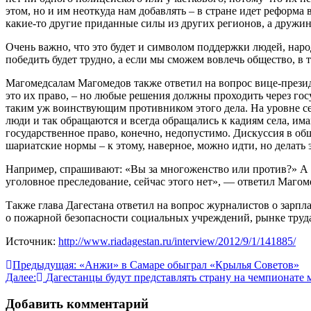
этом, но и им неоткуда нам добавлять – в стране идет реформ
какие-то другие приданные силы из других регионов, а дружи
Очень важно, что это будет и символом поддержки людей, народ
победить будет трудно, а если мы сможем вовлечь общество, в т
Магомедсалам Магомедов также ответил на вопрос вице-президе
это их право, – но любые решения должны проходить через госу
таким уж воинствующим противником этого дела. На уровне се
люди и так обращаются и всегда обращались к кадиям села, им
государственное право, конечно, недопустимо. Дискуссия в об
шариатские нормы – к этому, наверное, можно идти, но делать 
Например, спрашивают: «Вы за многоженство или против?» А я 
уголовное преследование, сейчас этого нет», — ответил Маго
Также глава Дагестана ответил на вопрос журналистов о зарпла
о пожарной безопасности социальных учреждений, рынке труда
Источник:
http://www.riadagestan.ru/interview/2012/9/1/141885/
Навигация
Предыдущая:
«Анжи» в Самаре обыграл «Крылья Советов»
Далее:
Дагестанцы будут представлять страну на чемпионате 
по
записям
Добавить комментарий