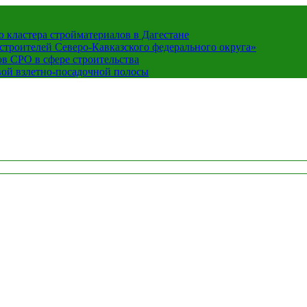
кластера стройматериалов в Дагестане
строителей Северо-Кавказского федерального округа»
в СРО в сфере строительства
вой взлетно-посадочной полосы