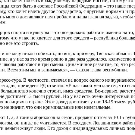
ех, кто хочет посеять вражду между народами России, потому чт
анцы хотят быть в составе Российской Федерации – это наше тве
му, кто хочет иметь другое государство, с другими нормами и пр
ень много доставляют нам проблем и наша главная задача, чтобы
ем.
рцов спорта и культуры – это все должно работать именно на то
тому что у нас не хватает для этого средств – республика боль
о все это строить.
 не хочу никого обижать, но вот, к примеру, Тверская область. 
ние, а у нас за это время ровно в два раза удвоилось количество
е школы работают в три смены. Динамичное развитие, то, что рес
ти. Всем этим мы и занимаемся», — сказал глава республики.
есс-тура. В частности, отвечая на вопрос одного из журналисто
сегодня, президент РД ответил: «У нас такой менталитет, что есл
 большинство конечно строит, имея средства. Во-первых, растет
 не достигает 13 тысяч рублей. Но у нас есть очень интересный 
ых позициях в стране. Этот доход достигает у нас 18-19 тысяч р
Это не значит, что они криминальные или нелегальные.
т 1, 2, 3 тонны абрикосов за сезон, продают оптом за 10-15 руб
алогом, он нигде не учитывается. В соседнем Левашинском район
эти деньги живут люди. Это доход с индивидуальных личных подс