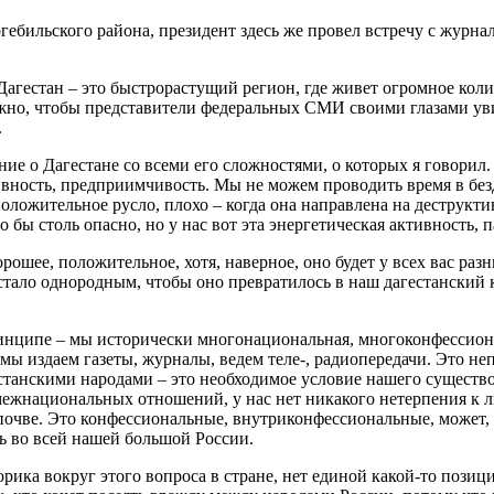
гебильского района, президент здесь же провел встречу с журн
Дагестан – это быстрорастущий регион, где живет огромное кол
жно, чтобы представители федеральных СМИ своими глазами увид
.
ние о Дагестане со всеми его сложностями, о которых я говорил.
ивность, предприимчивость. Мы не можем проводить время в без
 положительное русло, плохо – когда она направлена на деструкт
 бы столь опасно, но у нас вот эта энергетическая активность,
орошее, положительное, хотя, наверное, оно будет у всех вас ра
оно стало однородным, чтобы оно превратилось в наш дагестанск
инципе – мы исторически многонациональная, многоконфессионал
мы издаем газеты, журналы, ведем теле-, радиопередачи. Это не
естанскими народами – это необходимое условие нашего существ
 межнациональных отношений, у нас нет никакого нетерпения к 
й почве. Это конфессиональные, внутриконфессиональные, может,
ь во всей нашей большой России.
орика вокруг этого вопроса в стране, нет единой какой-то пози