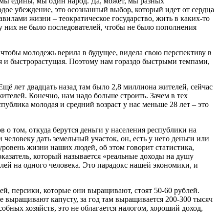
о мы едины, мы один народ. Да, может, мы разных
рдое убеждение, это осознанный выбор, который идет от сердца
авилами жизни – теократическое государство, жить в каких-то
 у них не было последователей, чтобы не было пополнения
, чтобы молодежь верила в будущее, видела свою перспективу в
шая и быстрорастущая. Поэтому нам гораздо быстрыми темпами,
Ещё лет двадцать назад там было 2,8 миллиона жителей, сейчас
 жителей. Конечно, нам надо больше строить. Зачем в тех
публика молодая и средний возраст у нас меньше 28 лет – это
в о том, откуда берутся деньги у населения республики на
и человеку дать земельный участок, он, есть у него деньги или
 уровень жизни наших людей, об этом говорит статистика,
показатель, который называется «реальные доходы на душу
ублей на одного человека. Это парадокс нашей экономики, и
лей, персики, которые они выращивают, стоят 50-60 рублей.
е выращивают капусту, за год там выращивается 200-300 тысяч
обных хозяйств, это не облагается налогом, хороший доход,