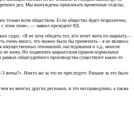
нутренних дел. Мы вынуждены привлекать временные отделы,
жно только всем обществом. Если общество будет безразлично,
м с этим злом», — заявил президент РД.
судах. «Я не хочу обидеть тех, кто хочет жить по шариату, –
сть очень много, что можно было бы применить – я не являюсь
я имущественных отношений, наследования и т.д., многие
ого не вижу. Но подменять шариатским правом нормальное
 в рамках общесудебного производства существуют какие-то
 жены?». Никто же за это не преследует. Раньше за это было
 чем во многих других регионах, и это несправедливо, а также
д.