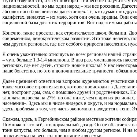
Путин озвучил это, и я тут повторю – ничего не получится у т
национальностей, но мы один народ – мы все россияне. Дагест
абсолютного большинства дагестанцев. Те, кто думает по-друго
халифатах, вилаятах – их мало, хотя они очень вредны. Они оч
социальной базы для этих террористов. Вот над этим мы работа
Конечно, такие проекты, как строительство школ, больниц, Дво
современном, демократическом развитии. Это тоже нелегко, по
чем другим регионам, где нет особого прироста населения, нужн
Я очень уважительно отношусь ко всем регионам нашей страны и
– чуть больше 1,3-1,4 миллиона. В два раза уменьшилось населе
регионах, где нет детей, строить новые школы? У нас некоторы
наше богатство, но это и дополнительные трудности, обязаннос
Далее президент ответил на вопросы журналистов-участников пр
такое массовое строительство, которое происходит в Дагестане 
нет, построит дом, сам, с помощью друзей и родственников. Но
зарплата выросла на 27%, но она ниже, чем в других регионах,
населения». Здесь мы в числе лидеров в округе, и на нормальн
здесь проблема в том, что часть экономики находится в тени. 
Скажем, здесь, в Гергебильском районе местные жители собираю
Помножьте это всё, это нормальный доход. Он не облагается н
тонн капусты, это больше, чем в любом другом регионе. И на 
практически на весь год пропитание для семьи.