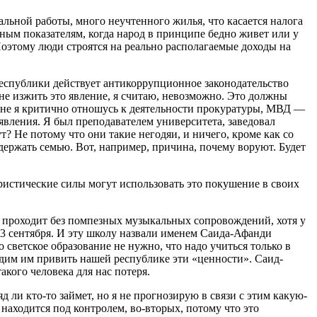
альной работы, много неучтенного жилья, что касается налога
нным показателям, когда народ в принципе бедно живет или у
Поэтому люди строятся на реально располагаемые доходы на
 республики действует антикоррупционное законодательство
ионе изжить это явление, я считаю, невозможно. Это должны
лане я критично отношусь к деятельности прокуратуры, МВД —
 явления. Я был преподавателем университета, заведовал
т? Не потому что они такие негодяи, и ничего, кроме как со
одержать семью. Вот, например, причина, почему воруют. Будет
ристические силы могут использовать это покушение в своих
ас проходит без помпезных музыкальных сопровождений, хотя у
 3 сентября. И эту школу назвали именем Саида-Афанди
о светское образование не нужно, что надо учиться только в
дадим им привить нашей республике эти «ценности». Саид-
кого человека для нас потеря.
 ли кто-то займет, но я не прогнозирую в связи с этим какую-
находится под контролем, во-вторых, потому что это