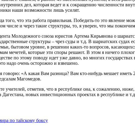
а внутренних дел, которая ведет и к сокращению численности в
нники наши возможности лишь усилят.
а того, что эта работа правильная. Победить-то это явление мо
ом числе и через такие структуры, то, я уверен, что мы покончи
нта Молодежного союза юристов Артема Кирьянова о шариатских 
дарственные структуры – чрез суды и т.д. В шариатских судах е
мьи, бытовом уровне, в решении каких-то вопросов, касающихс
амам мечетей, которые эти споры решают. В этом я ничего плох
ществе по этому поводу идет уже давно, во многих государствах
это надо очень осторожно и взвешено.
говорю: «А какая Вам разница? Вам кто-нибудь мешает иметь 2-3
медсалам Магомедов.
те учителей, отметив, что в республике она, к сожалению, ниже,
 Дагестана, новых инвестиционных проектах в республике и т.
мира по тайскому боксу