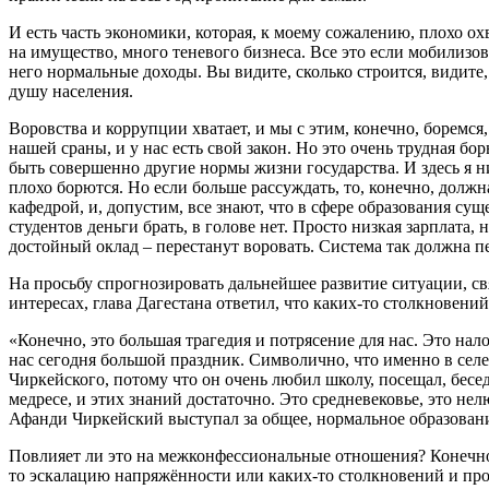
И есть часть экономики, которая, к моему сожалению, плохо ох
на имущество, много теневого бизнеса. Все это если мобилизов
него нормальные доходы. Вы видите, сколько строится, видите
душу населения.
Воровства и коррупции хватает, и мы с этим, конечно, боремс
нашей сраны, и у нас есть свой закон. Но это очень трудная бо
быть совершенно другие нормы жизни государства. И здесь я н
плохо борются. Но если больше рассуждать, то, конечно, должн
кафедрой, и, допустим, все знают, что в сфере образования сущ
студентов деньги брать, в голове нет. Просто низкая зарплата,
достойный оклад – перестанут воровать. Система так должна п
На просьбу спрогнозировать дальнейшее развитие ситуации, с
интересах, глава Дагестана ответил, что каких-то столкновени
«Конечно, это большая трагедия и потрясение для нас. Это на
нас сегодня большой праздник. Символично, что именно в селе
Чиркейского, потому что он очень любил школу, посещал, беседо
медресе, и этих знаний достаточно. Это средневековье, это н
Афанди Чиркейский выступал за общее, нормальное образование
Повлияет ли это на межконфессиональные отношения? Конечно, п
то эскалацию напряжённости или каких-то столкновений и прот