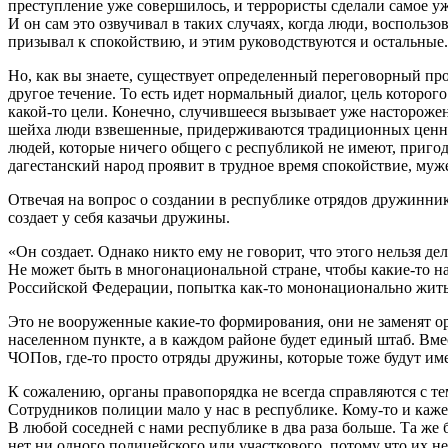
преступление уже совершилось, и террористы сделали самое у
И он сам это озвучивал в таких случаях, когда люди, воспольз
призывал к спокойствию, и этим руководствуются и остальные.
Но, как вы знаете, существует определенный переговорный пр
другое течение. То есть идет нормальный диалог, цель которог
какой-то цели. Конечно, случившееся вызывает уже настороже
шейха люди взвешенные, придерживаются традиционных ценнос
людей, которые ничего общего с республикой не имеют, пригод
дагестанский народ проявит в трудное время спокойствие, муж
Отвечая на вопрос о создании в республике отрядов дружинник
создает у себя казачьи дружины.
«Он создает. Однако никто ему не говорит, что этого нельзя д
Не может быть в многонациональной стране, чтобы какие-то наци
Российской Федерации, попытка как-то мононационально жить. 
Это не вооруженные какие-то формирования, они не заменят 
населенном пункте, а в каждом районе будет единый штаб. Вмес
ЧОПов, где-то просто отряды дружины, которые тоже будут им
К сожалению, органы правопорядка не всегда справляются с теми
Сотрудников полиции мало у нас в республике. Кому-то и кажет
В любой соседней с нами республике в два раза больше. Та же 
нет ни одного полицейского или участкового, потому что их не