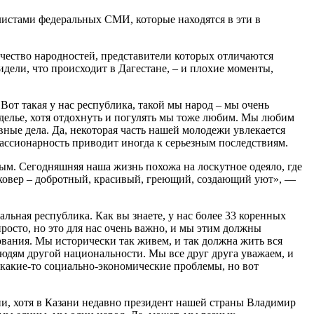
алистами федеральных СМИ, которые находятся в эти в
ичество народностей, представители которых отличаются
ели, что происходит в Дагестане, – и плохие моменты,
 Вот такая у нас республика, такой мы народ – мы очень
делье, хотя отдохнуть и погулять мы тоже любим. Мы любим
ивные дела. Да, некоторая часть нашей молодежи увлекается
 пассионарность приводит иногда к серьезным последствиям.
зным. Сегодняшняя наша жизнь похожа на лоскутное одеяло, где
ий ковер – добротный, красивый, греющий, создающий уют», —
ьная республика. Как вы знаете, у нас более 33 коренных
просто, но это для нас очень важно, и мы этим должны
ования. Мы исторически так живем, и так должна жить вся
людям другой национальности. Мы все друг друга уважаем, и
 какие-то социально-экономические проблемы, но вот
ции, хотя в Казани недавно президент нашей страны Владимир