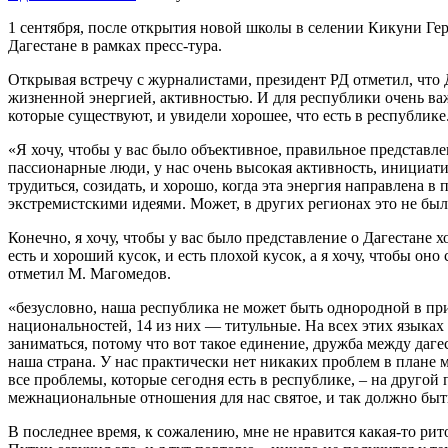
1 сентября, после открытия новой школы в селении Кикуни Гер
Дагестане в рамках пресс-тура.
Открывая встречу с журналистами, президент РД отметил, что 
жизненной энергией, активностью. И для республики очень ва
которые существуют, и увидели хорошее, что есть в республике
«Я хочу, чтобы у вас было объективное, правильное представле
пассионарные люди, у нас очень высокая активность, инициат
трудиться, созидать, и хорошо, когда эта энергия направлена в
экстремистскими идеями. Может, в других регионах это не было
Конечно, я хочу, чтобы у вас было представление о Дагестане х
есть и хороший кусок, и есть плохой кусок, а я хочу, чтобы 
отметил М. Магомедов.
«безусловно, наша республика не может быть однородной в пр
национальностей, 14 из них — титульные. На всех этих языках 
заниматься, потому что вот такое единение, дружба между даг
наша страна. У нас практически нет никаких проблем в плане
все проблемы, которые сегодня есть в республике, – на друго
межнациональные отношения для нас святое, и так должно быт
В последнее время, к сожалению, мне не нравится какая-то рит