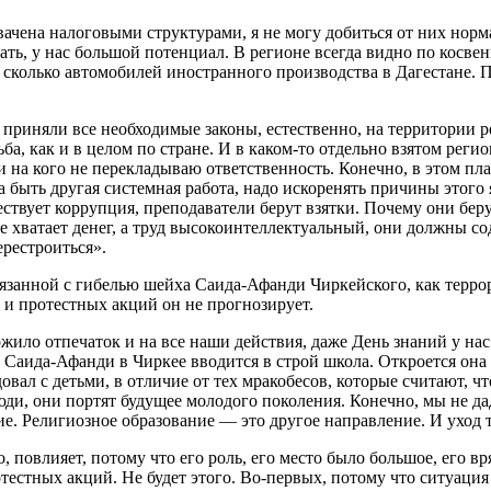
вачена налоговыми структурами, я не могу добиться от них норм
ать, у нас большой потенциал. В регионе всегда видно по косве
, сколько автомобилей иностранного производства в Дагестане. 
я, приняли все необходимые законы, естественно, на территории
рьба, как и в целом по стране. И в каком-то отдельно взятом рег
и на кого не перекладываю ответственность. Конечно, в этом п
а быть другая системная работа, надо искоренять причины этого
ествует коррупция, преподаватели берут взятки. Почему они беру
 не хватает денег, а труд высокоинтеллектуальный, они должны с
ерестроиться».
вязанной с гибелью шейха Саида-Афанди Чиркейского, как терро
й и протестных акций он не прогнозирует.
ложило отпечаток и на все наши действия, даже День знаний у н
 Саида-Афанди в Чиркее вводится в строй школа. Откроется она
вал с детьми, в отличие от тех мракобесов, которые считают, чт
елюди, они портят будущее молодого поколения. Конечно, мы не 
. Религиозное образование — это другое направление. И уход та
овлияет, потому что его роль, его место было большое, его вряд
естных акций. Не будет этого. Во-первых, потому что ситуация 