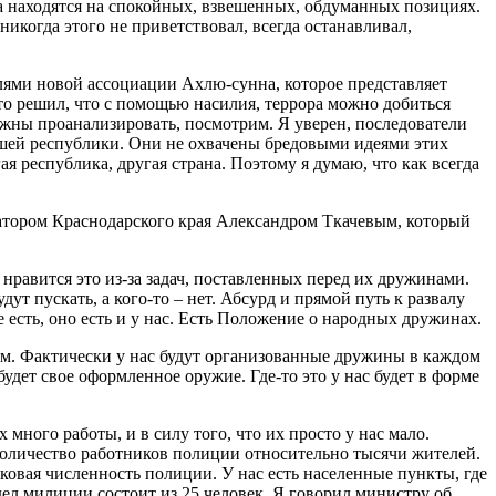
ха находятся на спокойных, взвешенных, обдуманных позициях.
никогда этого не приветствовал, всегда останавливал,
лями новой ассоциации Ахлю-сунна, которое представляет
 кто решил, что с помощью насилия, террора можно добиться
лжны проанализировать, посмотрим. Я уверен, последователи
шей республики. Они не охвачены бредовыми идеями этих
я республика, другая страна. Поэтому я думаю, что как всегда
рнатором Краснодарского края Александром Ткачевым, который
нравится это из-за задач, поставленных перед их дружинами.
ут пускать, а кого-то – нет. Абсурд и прямой путь к развалу
есть, оно есть и у нас. Есть Положение о народных дружинах.
ам. Фактически у нас будут организованные дружины в каждом
удет свое оформленное оружие. Где-то это у нас будет в форме
 много работы, и в силу того, что их просто у нас мало.
е количество работников полиции относительно тысячи жителей.
аковая численность полиции. У нас есть населенные пункты, где
тдел милиции состоит из 25 человек. Я говорил министру об