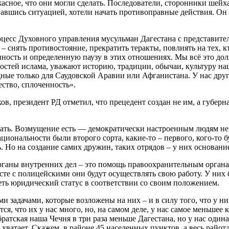
жасное, что они могли сделать. Последователи, сторонники шей
овавшись ситуацией, хотели начать противоправные действия. Он 
оцесс Духовного управления мусульман Дагестана с представите
о – снять противостояние, прекратить теракты, повлиять на тех,
нность и определенную паузу в этих отношениях. Мы всё это до
тей ислама, уважают историю, традиции, обычаи, культуру на
ные только для Саудовской Аравии или Афганистана. У нас друга
ество, сплоченность».
ов, президент РД отметил, что прецедент создан не им, а губе
елать. Возмущение есть — демократически настроенным людям не 
ональности были второго сорта, какие-то – первого, кого-то буд
Но на создание самих дружин, таких отрядов – у них основание 
органы внутренних дел – это помощь правоохранительным орган
те с полицейскими они будут осуществлять свою работу. У них б
еть юридический статус в соответствии со своим положением.
 задачами, которые возложены на них – и в силу того, что у них
ся, что их у нас много, но, на самом деле, у нас самое меньше
братская наша Чечня в три раза меньше Дагестана, но у нас один
 хватает. Скажем, в районе 45 населенных пунктов, а весь райо