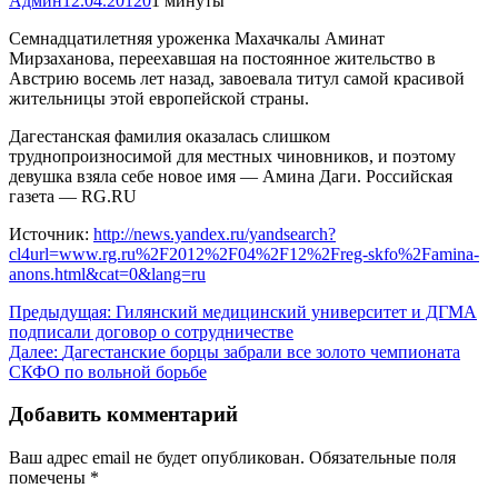
Админ
12.04.2012
0
1 минуты
Семнадцатилетняя уроженка Махачкалы Аминат
Мирзаханова, переехавшая на постоянное жительство в
Австрию восемь лет назад, завоевала титул самой красивой
жительницы этой европейской страны.
Дагестанская фамилия оказалась слишком
труднопроизносимой для местных чиновников, и поэтому
девушка взяла себе новое имя — Амина Даги. Российская
газета — RG.RU
Источник:
http://news.yandex.ru/yandsearch?
cl4url=www.rg.ru%2F2012%2F04%2F12%2Freg-skfo%2Famina-
anons.html&cat=0&lang=ru
Навигация
Предыдущая:
Гилянский медицинский университет и ДГМА
подписали договор о сотрудничестве
по
Далее:
Дагестанские борцы забрали все золото чемпионата
записям
СКФО по вольной борьбе
Добавить комментарий
Ваш адрес email не будет опубликован.
Обязательные поля
помечены
*