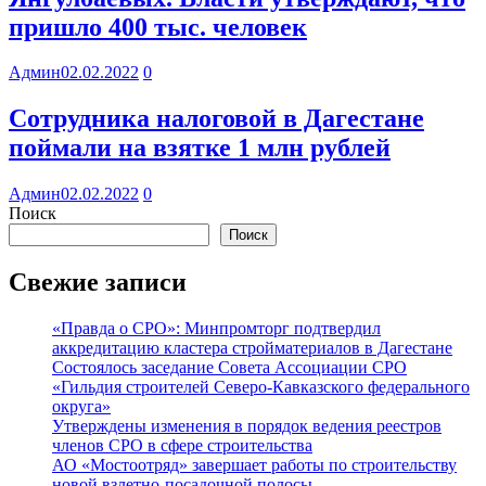
пришло 400 тыс. человек
Админ
02.02.2022
0
Сотрудника налоговой в Дагестане
поймали на взятке 1 млн рублей
Админ
02.02.2022
0
Поиск
Поиск
Свежие записи
«Правда о СРО»: Минпромторг подтвердил
аккредитацию кластера стройматериалов в Дагестане
Состоялось заседание Совета Ассоциации СРО
«Гильдия строителей Северо-Кавказского федерального
округа»
Утверждены изменения в порядок ведения реестров
членов СРО в сфере строительства
АО «Мостоотряд» завершает работы по строительству
новой взлетно-посадочной полосы