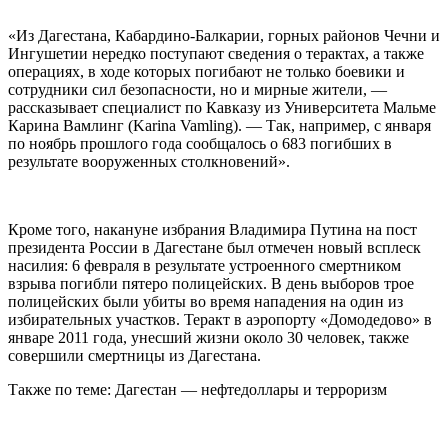
«Из Дагестана, Кабардино-Балкарии, горных районов Чечни и
Ингушетии нередко поступают сведения о терактах, а также
операциях, в ходе которых погибают не только боевики и
сотрудники сил безопасности, но и мирные жители, —
рассказывает специалист по Кавказу из Университета Мальме
Карина Вамлинг (Karina Vamling). — Так, например, с января
по ноябрь прошлого года сообщалось о 683 погибших в
результате вооруженных столкновений».
Кроме того, накануне избрания Владимира Путина на пост
президента России в Дагестане был отмечен новый всплеск
насилия: 6 февраля в результате устроенного смертником
взрыва погибли пятеро полицейских. В день выборов трое
полицейских были убиты во время нападения на один из
избирательных участков. Теракт в аэропорту «Домодедово» в
январе 2011 года, унесший жизни около 30 человек, также
совершили смертницы из Дагестана.
Также по теме: Дагестан — нефтедоллары и терроризм