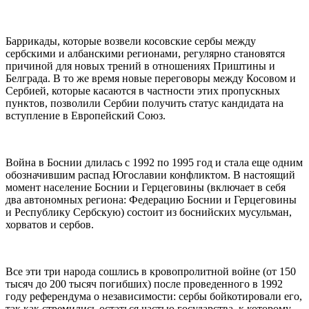
Баррикады, которые возвели косовские сербы между
сербскими и албанскими регионами, регулярно становятся
причиной для новых трений в отношениях Приштины и
Белграда. В то же время новые переговоры между Косовом и
Сербией, которые касаются в частности этих пропускных
пунктов, позволили Сербии получить статус кандидата на
вступление в Европейский Союз.
Война в Боснии длилась с 1992 по 1995 год и стала еще одним
обозначившим распад Югославии конфликтом. В настоящий
момент население Боснии и Герцеговины (включает в себя
два автономных региона: Федерацию Боснии и Герцеговины
и Республику Сербскую) состоит из боснийских мусульман,
хорватов и сербов.
Все эти три народа сошлись в кровопролитной войне (от 150
тысяч до 200 тысяч погибших) после проведенного в 1992
году референдума о независимости: сербы бойкотировали его,
так как стремились остаться частью государства, к которому