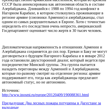
СССР была аннексирована как автономная область в составе
Азербайджана. Длившийся с 1988 по 1994 год конфликт в
Нагорном Карабахе, в котором столкнулись проживающие в
регионе армяне (союзники Армении) и азербайджанцы, стал
одним из самых разрушительных в Европе. Хотя с точностью
определить его последствия очень непросто, американский
Госдепартамент оценивает число жертв в 30 тысяч человек.
Дипломатическая напряженность в отношениях Армении и
Азербайджана сохраняется до сих пор. Ереван и Баку не могут
договориться о будущем Нагорного Карабаха и в январе 2012
года остановили двухсторонний диалог, который ведется при
посредничестве Минской группы. Эта группа пытается
наладить переговоры между Арменией и Азербайджаном,
которые по-разному смотрят на отделение региона: армяне
поддерживают его, тогда как азербайджанцы предлагают
автономный статус, но не автономию.
Источник:
http://www.inosmi.ru/europe/20120409/190088361.html
Навигация
Предыдущая:
Два лесных пожара потушены в Дагестане за
выходные