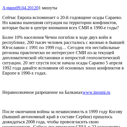
Админ
09.04.2012
0
1 минуты
Сейчас Европа вспоминает о 20-й годовщине осады Сараево.
Но какова нынешняя ситуация на территории конфликтов,
которые были в центре внимания всех СМИ в 1990-е годы?
Более 10% населения Чечни погибли в ходе двух войн в
республике, 200 тысяч человек расстались с жизнью в бывшей
Югославии с 1991 по 1999 год… Сегодня эти нестабильные
регионы практически не интересуют СМИ из-за текущей
дипломатической обстановки и непростой геополитической
ситуации. 20 лет спустя после начала осады Сараево 5 апреля
1992 года давайте вспомним об основных зонах конфликтов в
Европе в 1990-х годах.
Неравнозначное разрешение на Балканах
www.inosmi.ru
После окончания войны за независимость в 1999 году Косову
(бывший автономный край в составе Сербии) пришлось
дожидаться 2008 года, чтобы провозгласить свою
независимость. Сейчас его признают США и 22 государства-