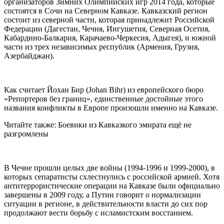
организаторов Зимних Олимпийских игр 2014 года, которые
состоятся в Сочи на Северном Кавказе. Кавказский регион
состоит из северной части, которая принадлежит Российской
Федерации (Дагестан, Чечня, Ингушетия, Северная Осетия,
Кабардино-Балкария, Карачаево-Черкесия, Адыгея), и южной
части из трех независимых республик (Армения, Грузия,
Азербайджан).
Как считает Йохан Бир (Johan Bihr) из европейского бюро
«Репортеров без границ», единственные достойные этого
названия конфликты в Европе произошли именно на Кавказе.
Читайте также: Боевики из Кавказкого эмирата ещё не
разгромлены
В Чечне прошли целых две войны (1994-1996 и 1999-2000), в
которых сепаратисты схлестнулись с российской армией. Хотя
антитеррористические операции на Кавказе были официально
завершены в 2009 году, а Путин говорит о нормализации
ситуации в регионе, в действительности власти до сих пор
продолжают вести борьбу с исламистским восстанием.