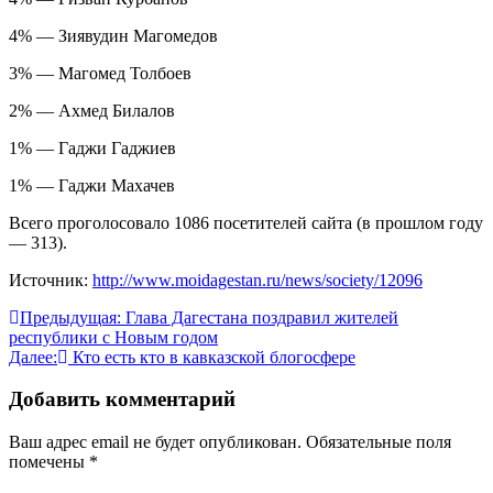
4% — Зиявудин Магомедов
3% — Магомед Толбоев
2% — Ахмед Билалов
1% — Гаджи Гаджиев
1% — Гаджи Махачев
Всего проголосовало 1086 посетителей сайта (в прошлом году
— 313).
Источник:
http://www.moidagestan.ru/news/society/12096
Навигация
Предыдущая:
Глава Дагестана поздравил жителей
республики с Новым годом
по
Далее:
Кто есть кто в кавказской блогосфере
записям
Добавить комментарий
Ваш адрес email не будет опубликован.
Обязательные поля
помечены
*