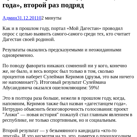
года», второй раз подряд
Админ
31.12.2011
0
2 минуты
Как и в прошлом году, портал «Мой Дагестан» проводил
опрос с целью выявить самого-самого среди тех, кто считает
Дагестан своей родиной.
Результаты оказались предсказуемыми и неожиданными
одновременно.
По поводу фаворита никаких сомнений ни у кого, конечно
же, не было, и весь вопрос был только в том, сколько
процентов наберет Сулейман Керимов (друзья, это вам ничего
не напоминает?). Итоговый результат Сулеймана
Абусаидовича оказался ошеломляющим: 59%!
Это в полтора раза больше, нежели в прошлом году, когда,
напомним, Керимов также был назван «дагестанцем года».
Нетрудно объяснить безоговорочность голосования: проект
"Анжи" — новая история" пожалуй стал главным явлением в
республике, не только спортивным, но и социальным.
Второй результат — у безымянного кандидата «кто-то
другой». И это несмотря на то, что, памятуя о прошлогоднем