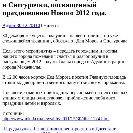
и Снегурочки, посвященный
празднованию Нового 2012 года.
Админ
30.12.2011
0
1 минуты
30 декабря текущего года улицы нашей столицы, по уже
сложившейся традиции, объезжают Дед Мороз и Снегурочка.
Цель этого мероприятия – передать горожанам и гостям
нашего города пожелания счастья и благополучия в
наступающем 2012 году от Главы города и Администрации
города Махачкалы.
В 12.00 часов кортеж Дед Мороза посетил Главную площадь
столицы, для приветственного напутствия всем горожанам.
Появление главных новогодних персонажей на центральных
улицах столицы олицетворяет приближение любимого
праздника детей и взрослых.
Источник:
http://www.mkala.ru/news/life/2011/12/30/life_1174.html
Навигация
Предыдущая:
Реализация инвестпроектов в Дагестане