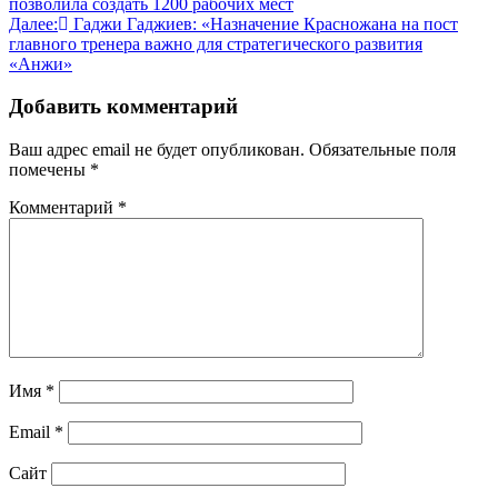
позволила создать 1200 рабочих мест
по
Далее:
Гаджи Гаджиев: «Назначение Красножана на пост
записям
главного тренера важно для стратегического развития
«Анжи»
Добавить комментарий
Ваш адрес email не будет опубликован.
Обязательные поля
помечены
*
Комментарий
*
Имя
*
Email
*
Сайт