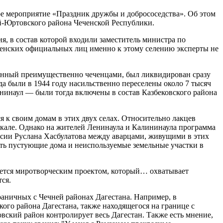
вое мероприятие «Праздник дружбы и добрососедства». Об этом
й-Юртовского района Чеченской Республики.
я, в состав которой входили заместитель министра по
ченских официальных лиц именно к этому селению эксперты не
еленный преимущественно чеченцами, был ликвидирован сразу
да были в 1944 году насильственно переселены около 7 тысяч
нинаул — были тогда включены в состав Казбековского района
 к своим домам в этих двух селах. Относительно лакцев
кале. Однако на жителей Ленинаула и Калининаула программа
оссии Руслана Хасбулатова между аварцами, живущими в этих
ить пустующие дома и неиспользуемые земельные участки в
ляется миротворческим проектом, который… охватывает
ся.
граничных с Чечней районах Дагестана. Например, в
ого района Дагестана, также находящегося на границе с
ский район контролирует весь Дагестан. Также есть мнение,