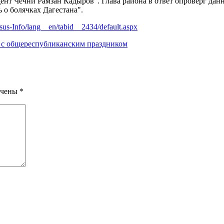
идент Чечни Рамзан Кадыров". Глава района в ответ опроверг да
ь о болячках Дагестана".
sus-Info/lang__en/tabid__2434/default.aspx
и с общереспубликанским праздником
ечены
*