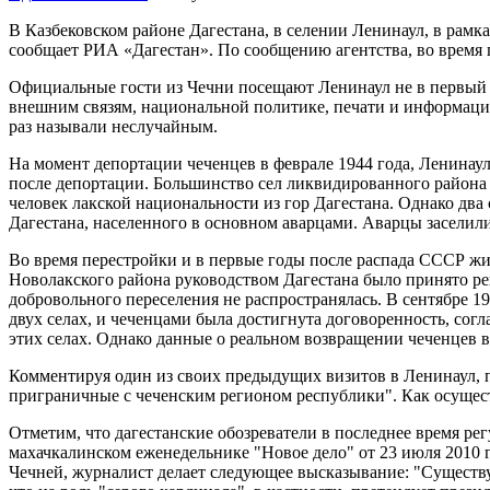
В Казбековском районе Дагестана, в селении Ленинаул, в рамк
сообщает РИА «Дагестан». По сообщению агентства, во время
Официальные гости из Чечни посещают Ленинаул не в первый ра
внешним связям, национальной политике, печати и информаци
раз называли неслучайным.
На момент депортации чеченцев в феврале 1944 года, Ленинау
после депортации. Большинство сел ликвидированного района в
человек лакской национальности из гор Дагестана. Однако дв
Дагестана, населенного в основном аварцами. Аварцы заселили
Во время перестройки и в первые годы после распада СССР жит
Новолакского района руководством Дагестана было принято р
добровольного переселения не распространялась. В сентябре 1
двух селах, и чеченцами была достигнута договоренность, со
этих селах. Однако данные о реальном возвращении чеченцев в
Комментируя один из своих предыдущих визитов в Ленинаул, п
приграничные с чеченским регионом республики". Как осущест
Отметим, что дагестанские обозреватели в последнее время ре
махачкалинском еженедельнике "Новое дело" от 23 июля 2010 
Чечней, журналист делает следующее высказывание: "Существу