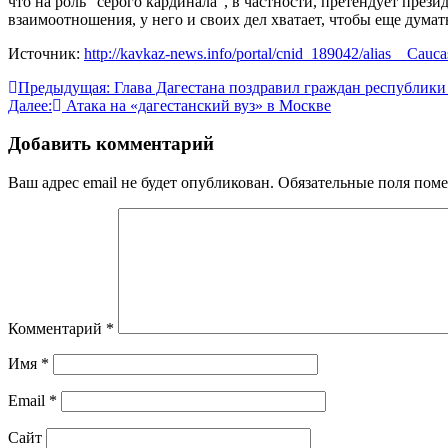
что на роль "серого кардинала", в частности, претендует през
взаимоотношения, у него и своих дел хватает, чтобы еще думат
Источник:
http://kavkaz-news.info/portal/cnid_189042/alias__Cauca
Навигация
Предыдущая:
Глава Дагестана поздравил граждан республик
Далее:
Атака на «дагестанский вуз» в Москве
по
записям
Добавить комментарий
Ваш адрес email не будет опубликован.
Обязательные поля пом
Комментарий
*
Имя
*
Email
*
Сайт