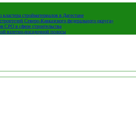
кластера стройматериалов в Дагестане
строителей Северо-Кавказского федерального округа»
в СРО в сфере строительства
вой взлетно-посадочной полосы