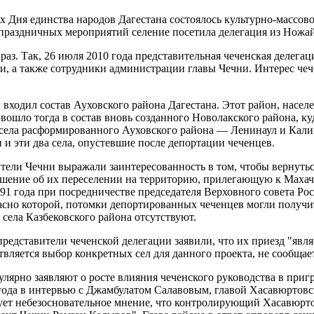
ах Дня единства народов Дагестана состоялось культурно-массо
 праздничных мероприятий селение посетила делегация из Ножа
з. Так, 26 июля 2010 года представительная чеченская делегаци
и, а также сотрудники администрации главы Чечни. Интерес че
л входил состав Ауховского района Дагестана. Этот район, нас
ошло тогда в состав вновь созданного Новолакского района, ку
а села расформированного Ауховского района — Ленинаул и Кали
 и эти два села, опустевшие после депортации чеченцев.
ели Чечни выражали заинтересованность в том, чтобы вернуться
ешение об их переселении на территорию, прилегающую к Махач
991 года при посредничестве председателя Верховного совета Р
гласно которой, потомки депортированных чеченцев могли получ
 села Казбековского района отсутствуют.
редставители чеченской делегации заявили, что их приезд "яв
вляется выбор конкретных сел для данного проекта, не сообщает
гулярно заявляют о росте влияния чеченского руководства в при
года в интервью с Джамбулатом Салавовым, главой Хасавюртовск
ет небезосновательное мнение, что контролирующий Хасавюртов